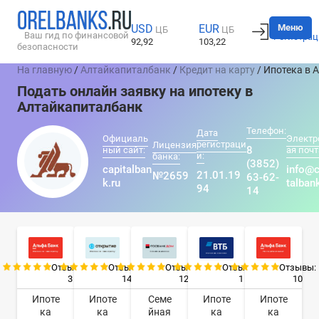
Вход
Меню
USD
EUR
ЦБ
ЦБ
Ваш гид по финансовой
Регистрац
92,92
103,22
безопасности
На главную
/
Алтайкапиталбанк
/
Кредит на карту
/ Ипотека в 
Подать онлайн заявку на ипотеку в
Алтайкапиталбанк
Телефон:
Дата
Официаль
Электр
регистраци
Лицензия
8
ный сайт:
ая почт
и:
банка:
(3852)
capitalban
info@c
21.01.19
№2659
63-62-
k.ru
talban
94
14
Отзывы:
Отзывы:
Отзывы:
Отзывы:
Отзывы:
3
14
12
1
10
Ипоте
Ипоте
Семе
Ипоте
Ипоте
ка
ка
йная
ка
ка