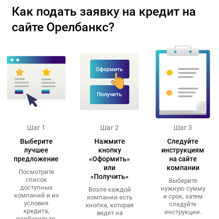
Как подать заявку на кредит на
сайте Орелбанкс?
Шаг 1
Шаг 2
Шаг 3
Выберите
Нажмите
Следуйте
лучшее
кнопку
инструкциям
предложение
«Оформить»
на сайте
или
компании
Посмотрите
«Получить»
список
Выберите
доступных
нужную сумму
Возле каждой
компаний и их
и срок, затем
компании есть
условия
следуйте
кнопка, которая
кредита,
инструкции.
ведет на
подберите то,