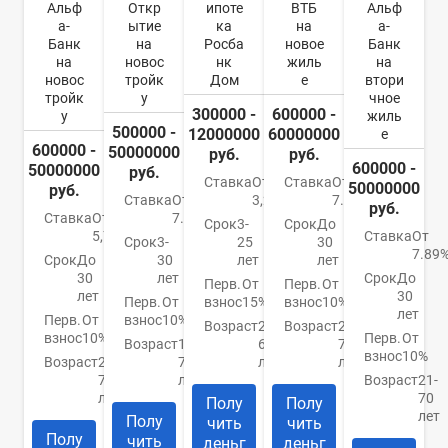
Альф
Откр
ипоте
ВТБ
Альф
а-
ытие
ка
на
а-
Банк
на
Росба
новое
Банк
на
новос
нк
жиль
на
новос
тройк
Дом
е
втори
тройк
у
чное
300000 -
600000 -
у
жиль
500000 -
12000000
60000000
е
600000 -
50000000
руб.
руб.
600000 -
50000000
руб.
Ставка
От
Ставка
От
50000000
руб.
Ставка
От
3,2%
7.4%
руб.
Ставка
От
7.5%
Срок
3-
Срок
До
5,79%
Ставка
От
Срок
3-
25
30
7.89
Срок
До
30
лет
лет
30
лет
Срок
До
Перв.
От
Перв.
От
лет
30
Перв.
От
взнос
15%
взнос
10%
лет
Перв.
От
взнос
10%
Возраст
21-
Возраст
21-
взнос
10%
Перв.
От
Возраст
18-
65
75
взнос
10%
Возраст
21-
70
лет
лет
70
лет
Возраст
21-
лет
70
Полу
Полу
лет
Полу
чить
чить
Полу
чить
деньг
деньг