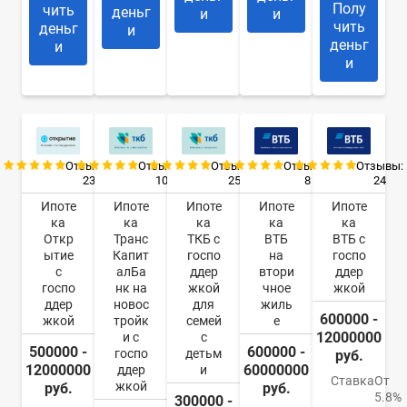
Полу
чить
деньг
и
и
чить
деньг
и
деньг
и
и
Отзывы:
Отзывы:
Отзывы:
Отзывы:
Отзывы:
23
10
25
8
24
Ипоте
Ипоте
Ипоте
Ипоте
Ипоте
ка
ка
ка
ка
ка
Откр
Транс
ТКБ с
ВТБ
ВТБ с
ытие
Капит
госпо
на
госпо
с
алБа
ддер
втори
ддер
госпо
нк на
жкой
чное
жкой
ддер
новос
для
жиль
600000 -
жкой
тройк
семей
е
12000000
и с
с
500000 -
600000 -
госпо
детьм
руб.
12000000
60000000
ддер
и
Ставка
От
жкой
руб.
руб.
5.8%
300000 -