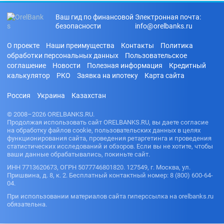
Ваш гид по финансовой
Электронная почта:
безопасности
info@orelbanks.ru
О проекте
Наши преимущества
Контакты
Политика
обработки персональных данных
Пользовательское
соглашение
Новости
Полезная информация
Кредитный
калькулятор
РКО
Заявка на ипотеку
Карта сайта
Россия
Украина
Казахстан
© 2008–2026 ORELBANKS.RU.
Продолжая использовать сайт ORELBANKS.RU, вы даете согласие
на обработку файлов cookie, пользовательских данных в целях
функционирования сайта, проведения ретаргетинга и проведения
статистических исследований и обзоров. Если вы не хотите, чтобы
ваши данные обрабатывались, покиньте сайт.
ИНН 7713620673, ОГРН 5077746801820. 127549, г. Москва, ул.
Пришвина, д. 8, к. 2. Бесплатный контактный номер: 8 (800) 600-64-
04.
При использовании материалов сайта гиперссылка на orelbanks.ru
обязательна.