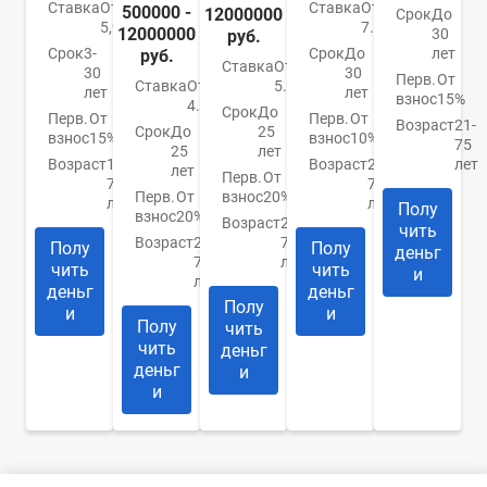
Ставка
От
Ставка
От
500000 -
12000000
Срок
До
5,99%
7.4%
12000000
30
руб.
Срок
3-
Срок
До
лет
руб.
Ставка
От
30
30
Перв.
От
Ставка
От
5.9%
лет
лет
взнос
15%
4.84%
Срок
До
Перв.
От
Перв.
От
Возраст
21-
Срок
До
25
взнос
15%
взнос
10%
75
25
лет
Возраст
18-
Возраст
21-
лет
лет
Перв.
От
70
75
Перв.
От
взнос
20%
лет
лет
Полу
взнос
20%
Возраст
20-
чить
Возраст
20-
75
Полу
Полу
деньг
75
лет
чить
чить
и
лет
деньг
деньг
Полу
и
и
Полу
чить
чить
деньг
деньг
и
и