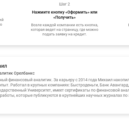
Шаг 2
Нажмите кнопку «Оформить» или
«Получить»
ий
то
Возле каждой компании есть кнопка,
которая ведет на страницу, где можно
подать заявку на кредит.
аил
алитик Орелбанкс
ый финансовый аналитик. За карьеру с 2014 года Михаил накопи
опыт. Работал в крупных компаниях: Быстроденьги, Банк Авангард
ударственный Университет, имеет сертификаты по финансовой ана
работы, которые публикуются в крупнейших научных журналах по