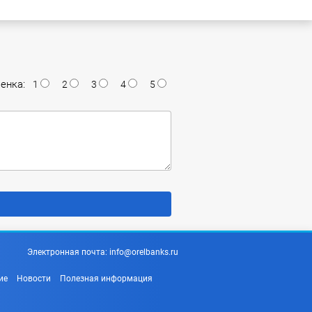
енка:
1
2
3
4
5
Электронная почта:
info@orelbanks.ru
ие
Новости
Полезная информация