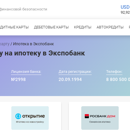
USD
 финансовой безопасности
92,92
ЕДИТНЫЕ КАРТЫ
ДЕБЕТОВЫЕ КАРТЫ
КРЕДИТЫ
АВТОКРЕДИТЫ
карту
/ Ипотека в Экспобанк
у на ипотеку в Экспобанк
Лицензия банка:
Дата регистрации:
Телефон:
№2998
20.09.1994
8 800 500 