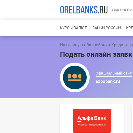
Ваш гид по
КУРСЫ ВАЛЮТ
БАНКИ РОССИИ
КР
На главную
/
Экспобанк
/
Кредит на 
Подать онлайн заявк
Официальный сайт:
expobank.ru