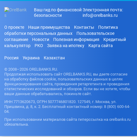
Ваш гид по финансовой
Электронная почта:
безопасности
info@orelbanks.ru
О проекте
Наши преимущества
Контакты
Политика
обработки персональных данных
Пользовательское
соглашение
Новости
Полезная информация
Кредитный
калькулятор
РКО
Заявка на ипотеку
Карта сайта
Россия
Украина
Казахстан
© 2008–2026 ORELBANKS.RU.
Продолжая использовать сайт ORELBANKS.RU, вы даете согласие
на обработку файлов cookie, пользовательских данных в целях
функционирования сайта, проведения ретаргетинга и проведения
статистических исследований и обзоров. Если вы не хотите, чтобы
ваши данные обрабатывались, покиньте сайт.
ИНН 7713620673, ОГРН 5077746801820. 127549, г. Москва, ул.
Пришвина, д. 8, к. 2. Бесплатный контактный номер: 8 (800) 600-64-
04.
При использовании материалов сайта гиперссылка на orelbanks.ru
обязательна.