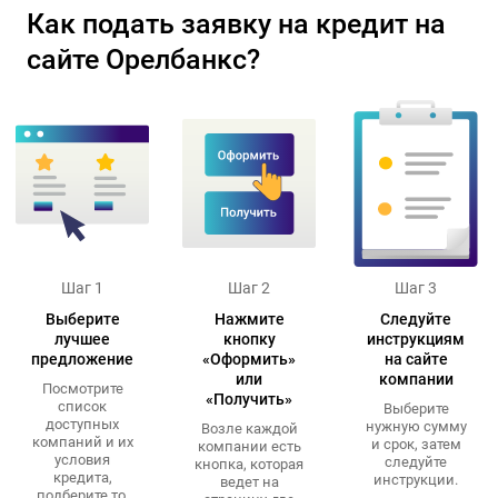
Как подать заявку на кредит на
сайте Орелбанкс?
Шаг 1
Шаг 2
Шаг 3
Выберите
Нажмите
Следуйте
лучшее
кнопку
инструкциям
предложение
«Оформить»
на сайте
или
компании
Посмотрите
«Получить»
список
Выберите
доступных
нужную сумму
Возле каждой
компаний и их
и срок, затем
компании есть
условия
следуйте
кнопка, которая
кредита,
инструкции.
ведет на
подберите то,