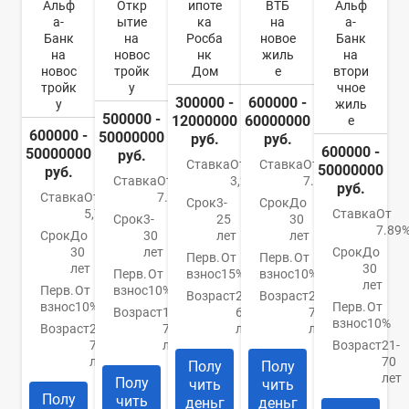
Альф
Откр
ипоте
ВТБ
Альф
а-
ытие
ка
на
а-
Банк
на
Росба
новое
Банк
на
новос
нк
жиль
на
новос
тройк
Дом
е
втори
тройк
у
чное
300000 -
600000 -
у
жиль
500000 -
12000000
60000000
е
600000 -
50000000
руб.
руб.
600000 -
50000000
руб.
Ставка
От
Ставка
От
50000000
руб.
Ставка
От
3,2%
7.4%
руб.
Ставка
От
7.5%
Срок
3-
Срок
До
5,79%
Ставка
От
Срок
3-
25
30
7.89
Срок
До
30
лет
лет
30
лет
Срок
До
Перв.
От
Перв.
От
лет
30
Перв.
От
взнос
15%
взнос
10%
лет
Перв.
От
взнос
10%
Возраст
21-
Возраст
21-
взнос
10%
Перв.
От
Возраст
18-
65
75
взнос
10%
Возраст
21-
70
лет
лет
70
лет
Возраст
21-
лет
70
Полу
Полу
лет
Полу
чить
чить
Полу
чить
деньг
деньг