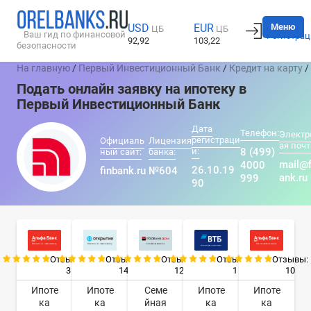
Вход
Меню
USD
EUR
ЦБ
ЦБ
Ваш гид по финансовой
Регистрац
92,92
103,22
безопасности
На главную
/
Первый Инвестиционный Банк
/
Кредит на карту
/
Подать онлайн заявку на ипотеку в
Первый Инвестиционный Банк
Дата
Телефон:
Электр
регистраци
Официаль
Лицензия
ая почт
и:
8 (499)
ный сайт:
банка:
mail@f
4000
26.10.19
finbank.ru
№604
ank.ru
999
90
Отзывы:
Отзывы:
Отзывы:
Отзывы:
Отзывы:
3
14
12
1
10
Ипоте
Ипоте
Семе
Ипоте
Ипоте
ка
ка
йная
ка
ка