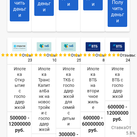
Полу
чить
деньг
и
и
чить
деньг
и
деньг
и
и
Отзывы:
Отзывы:
Отзывы:
Отзывы:
Отзывы:
23
10
25
8
24
Ипоте
Ипоте
Ипоте
Ипоте
Ипоте
ка
ка
ка
ка
ка
Откр
Транс
ТКБ с
ВТБ
ВТБ с
ытие
Капит
госпо
на
госпо
с
алБа
ддер
втори
ддер
госпо
нк на
жкой
чное
жкой
ддер
новос
для
жиль
600000 -
жкой
тройк
семей
е
12000000
и с
с
500000 -
600000 -
госпо
детьм
руб.
12000000
60000000
ддер
и
Ставка
От
жкой
руб.
руб.
5.8%
300000 -