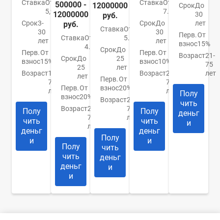
Ставка
От
Ставка
От
500000 -
12000000
Срок
До
5,99%
7.4%
12000000
30
руб.
Срок
3-
Срок
До
лет
руб.
Ставка
От
30
30
Перв.
От
Ставка
От
5.9%
лет
лет
взнос
15%
4.84%
Срок
До
Перв.
От
Перв.
От
Возраст
21-
Срок
До
25
взнос
15%
взнос
10%
75
25
лет
Возраст
18-
Возраст
21-
лет
лет
Перв.
От
70
75
Перв.
От
взнос
20%
лет
лет
Полу
взнос
20%
Возраст
20-
чить
Возраст
20-
75
Полу
Полу
деньг
75
лет
чить
чить
и
лет
деньг
деньг
Полу
и
и
Полу
чить
чить
деньг
деньг
и
и