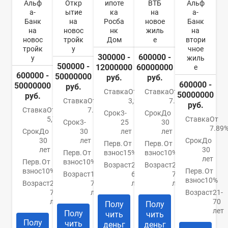
Альф
Откр
ипоте
ВТБ
Альф
а-
ытие
ка
на
а-
Банк
на
Росба
новое
Банк
на
новос
нк
жиль
на
новос
тройк
Дом
е
втори
тройк
у
чное
300000 -
600000 -
у
жиль
500000 -
12000000
60000000
е
600000 -
50000000
руб.
руб.
600000 -
50000000
руб.
Ставка
От
Ставка
От
50000000
руб.
Ставка
От
3,2%
7.4%
руб.
Ставка
От
7.5%
Срок
3-
Срок
До
5,79%
Ставка
От
Срок
3-
25
30
7.89
Срок
До
30
лет
лет
30
лет
Срок
До
Перв.
От
Перв.
От
лет
30
Перв.
От
взнос
15%
взнос
10%
лет
Перв.
От
взнос
10%
Возраст
21-
Возраст
21-
взнос
10%
Перв.
От
Возраст
18-
65
75
взнос
10%
Возраст
21-
70
лет
лет
70
лет
Возраст
21-
лет
70
Полу
Полу
лет
Полу
чить
чить
Полу
чить
деньг
деньг