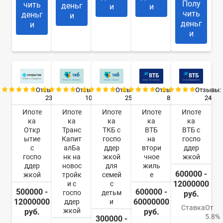
Полу
чить
деньг
и
и
чить
деньг
и
деньг
и
и
Отзывы:
Отзывы:
Отзывы:
Отзывы:
Отзывы:
23
10
25
8
24
Ипоте
Ипоте
Ипоте
Ипоте
Ипоте
ка
ка
ка
ка
ка
Откр
Транс
ТКБ с
ВТБ
ВТБ с
ытие
Капит
госпо
на
госпо
с
алБа
ддер
втори
ддер
госпо
нк на
жкой
чное
жкой
ддер
новос
для
жиль
600000 -
жкой
тройк
семей
е
12000000
и с
с
500000 -
600000 -
госпо
детьм
руб.
12000000
60000000
ддер
и
Ставка
От
жкой
руб.
руб.
5.8%
300000 -