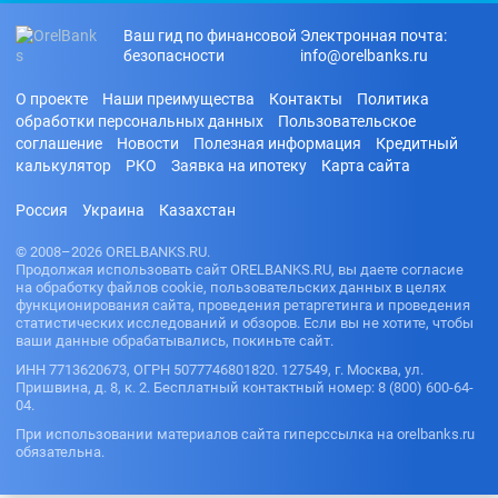
Ваш гид по финансовой
Электронная почта:
безопасности
info@orelbanks.ru
О проекте
Наши преимущества
Контакты
Политика
обработки персональных данных
Пользовательское
соглашение
Новости
Полезная информация
Кредитный
калькулятор
РКО
Заявка на ипотеку
Карта сайта
Россия
Украина
Казахстан
© 2008–2026 ORELBANKS.RU.
Продолжая использовать сайт ORELBANKS.RU, вы даете согласие
на обработку файлов cookie, пользовательских данных в целях
функционирования сайта, проведения ретаргетинга и проведения
статистических исследований и обзоров. Если вы не хотите, чтобы
ваши данные обрабатывались, покиньте сайт.
ИНН 7713620673, ОГРН 5077746801820. 127549, г. Москва, ул.
Пришвина, д. 8, к. 2. Бесплатный контактный номер: 8 (800) 600-64-
04.
При использовании материалов сайта гиперссылка на orelbanks.ru
обязательна.