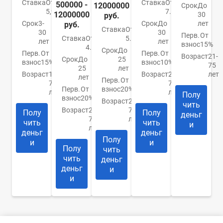
Ставка
От
Ставка
От
500000 -
12000000
Срок
До
5,99%
7.4%
12000000
30
руб.
Срок
3-
Срок
До
лет
руб.
Ставка
От
30
30
Перв.
От
Ставка
От
5.9%
лет
лет
взнос
15%
4.84%
Срок
До
Перв.
От
Перв.
От
Возраст
21-
Срок
До
25
взнос
15%
взнос
10%
75
25
лет
Возраст
18-
Возраст
21-
лет
лет
Перв.
От
70
75
Перв.
От
взнос
20%
лет
лет
Полу
взнос
20%
Возраст
20-
чить
Возраст
20-
75
Полу
Полу
деньг
75
лет
чить
чить
и
лет
деньг
деньг
Полу
и
и
Полу
чить
чить
деньг
деньг
и
и