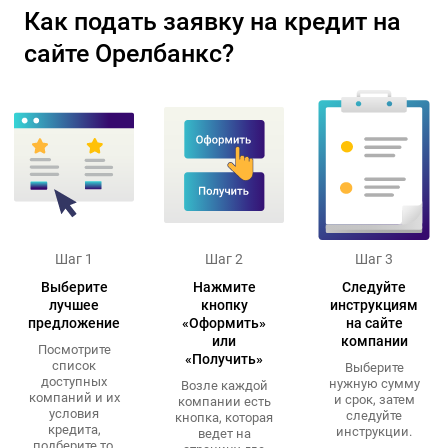
Как подать заявку на кредит на
сайте Орелбанкс?
Шаг 1
Шаг 2
Шаг 3
Выберите
Нажмите
Следуйте
лучшее
кнопку
инструкциям
предложение
«Оформить»
на сайте
или
компании
Посмотрите
«Получить»
список
Выберите
доступных
нужную сумму
Возле каждой
компаний и их
и срок, затем
компании есть
условия
следуйте
кнопка, которая
кредита,
инструкции.
ведет на
подберите то,