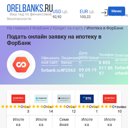
Вход
Меню
USD
EUR
ЦБ
ЦБ
Ваш гид по финансовой
Регистрац
92,92
103,22
безопасности
На главную
/
ФорБанк
/
Кредит на карту
/ Ипотека в ФорБанк
Подать онлайн заявку на ипотеку в
ФорБанк
Дата
Телефон:
Электр
регистраци
Официаль
Лицензия
ая почт
и:
8 800
ный сайт:
банка:
forban
511 86
09.09.19
forbank.ru
№2063
orbank
97
92
Отзывы:
Отзывы:
Отзывы:
Отзывы:
Отзывы:
3
14
12
1
10
Ипоте
Ипоте
Семе
Ипоте
Ипоте
ка
ка
йная
ка
ка