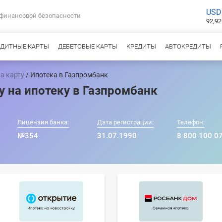
USD
 финансовой безопасности
92,92
ЕДИТНЫЕ КАРТЫ
ДЕБЕТОВЫЕ КАРТЫ
КРЕДИТЫ
АВТОКРЕДИТЫ
а карту
/ Ипотека в Газпромбанк
у на ипотеку в Газпромбанк
Лицензия банка:
Дата регистрации:
Телефон:
№354
31.07.1990
8 800 100 0