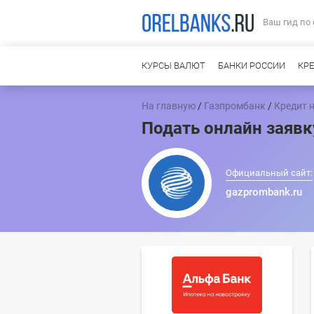
Ваш гид по
КУРСЫ ВАЛЮТ
БАНКИ РОССИИ
КР
На главную
/
Газпромбанк
/
Кредит н
Подать онлайн заявк
Официальный сайт:
gazprombank.ru