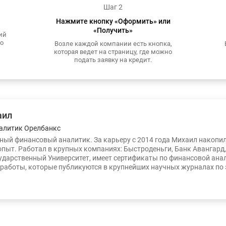
Шаг 2
Нажмите кнопку «Оформить» или
«Получить»
ий
то
Возле каждой компании есть кнопка,
которая ведет на страницу, где можно
подать заявку на кредит.
аил
алитик Орелбанкс
ый финансовый аналитик. За карьеру с 2014 года Михаил накопи
опыт. Работал в крупных компаниях: Быстроденьги, Банк Авангард
ударственный Университет, имеет сертификаты по финансовой ана
работы, которые публикуются в крупнейших научных журналах по