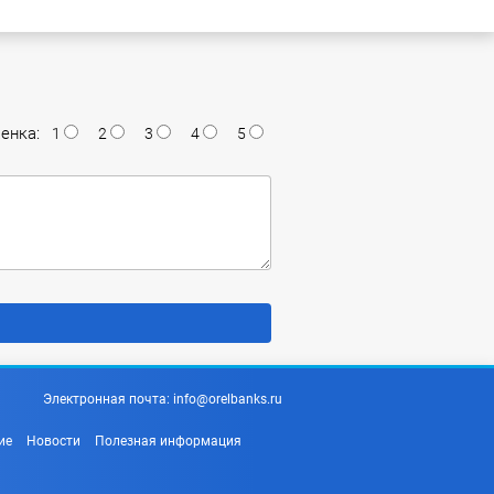
енка:
1
2
3
4
5
Электронная почта:
info@orelbanks.ru
ие
Новости
Полезная информация