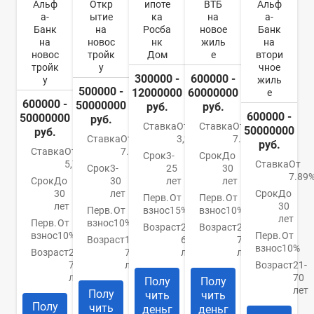
Альф
Откр
ипоте
ВТБ
Альф
а-
ытие
ка
на
а-
Банк
на
Росба
новое
Банк
на
новос
нк
жиль
на
новос
тройк
Дом
е
втори
тройк
у
чное
300000 -
600000 -
у
жиль
500000 -
12000000
60000000
е
600000 -
50000000
руб.
руб.
600000 -
50000000
руб.
Ставка
От
Ставка
От
50000000
руб.
Ставка
От
3,2%
7.4%
руб.
Ставка
От
7.5%
Срок
3-
Срок
До
5,79%
Ставка
От
Срок
3-
25
30
7.89
Срок
До
30
лет
лет
30
лет
Срок
До
Перв.
От
Перв.
От
лет
30
Перв.
От
взнос
15%
взнос
10%
лет
Перв.
От
взнос
10%
Возраст
21-
Возраст
21-
взнос
10%
Перв.
От
Возраст
18-
65
75
взнос
10%
Возраст
21-
70
лет
лет
70
лет
Возраст
21-
лет
70
Полу
Полу
лет
Полу
чить
чить
Полу
чить
деньг
деньг