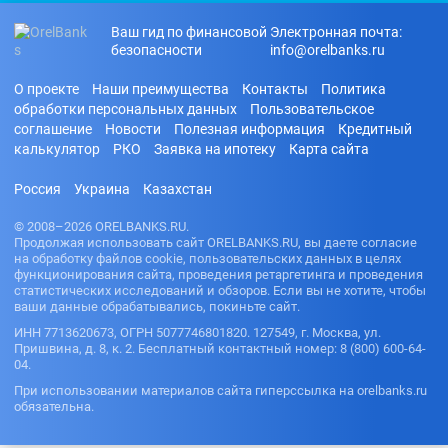
Ваш гид по финансовой
Электронная почта:
безопасности
info@orelbanks.ru
О проекте
Наши преимущества
Контакты
Политика
обработки персональных данных
Пользовательское
соглашение
Новости
Полезная информация
Кредитный
калькулятор
РКО
Заявка на ипотеку
Карта сайта
Россия
Украина
Казахстан
© 2008–2026 ORELBANKS.RU.
Продолжая использовать сайт ORELBANKS.RU, вы даете согласие
на обработку файлов cookie, пользовательских данных в целях
функционирования сайта, проведения ретаргетинга и проведения
статистических исследований и обзоров. Если вы не хотите, чтобы
ваши данные обрабатывались, покиньте сайт.
ИНН 7713620673, ОГРН 5077746801820. 127549, г. Москва, ул.
Пришвина, д. 8, к. 2. Бесплатный контактный номер: 8 (800) 600-64-
04.
При использовании материалов сайта гиперссылка на orelbanks.ru
обязательна.