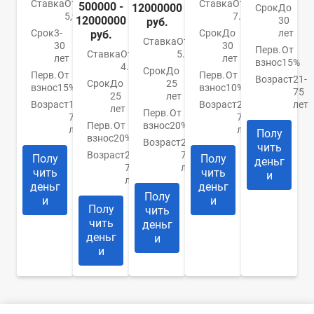
Ставка
От
Ставка
От
500000 -
12000000
Срок
До
5,99%
7.4%
12000000
30
руб.
Срок
3-
Срок
До
лет
руб.
Ставка
От
30
30
Перв.
От
Ставка
От
5.9%
лет
лет
взнос
15%
4.84%
Срок
До
Перв.
От
Перв.
От
Возраст
21-
Срок
До
25
взнос
15%
взнос
10%
75
25
лет
Возраст
18-
Возраст
21-
лет
лет
Перв.
От
70
75
Перв.
От
взнос
20%
лет
лет
Полу
взнос
20%
Возраст
20-
чить
Возраст
20-
75
Полу
Полу
деньг
75
лет
чить
чить
и
лет
деньг
деньг
Полу
и
и
Полу
чить
чить
деньг
деньг
и
и