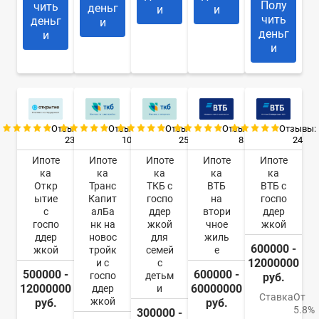
Полу
чить
деньг
и
и
чить
деньг
и
деньг
и
и
Отзывы:
Отзывы:
Отзывы:
Отзывы:
Отзывы:
23
10
25
8
24
Ипоте
Ипоте
Ипоте
Ипоте
Ипоте
ка
ка
ка
ка
ка
Откр
Транс
ТКБ с
ВТБ
ВТБ с
ытие
Капит
госпо
на
госпо
с
алБа
ддер
втори
ддер
госпо
нк на
жкой
чное
жкой
ддер
новос
для
жиль
600000 -
жкой
тройк
семей
е
12000000
и с
с
500000 -
600000 -
госпо
детьм
руб.
12000000
60000000
ддер
и
Ставка
От
жкой
руб.
руб.
5.8%
300000 -