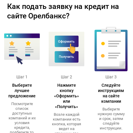
Как подать заявку на кредит на
сайте Орелбанкс?
Шаг 1
Шаг 2
Шаг 3
Выберите
Нажмите
Следуйте
лучшее
кнопку
инструкциям
предложение
«Оформить»
на сайте
или
компании
Посмотрите
«Получить»
список
Выберите
доступных
нужную сумму
Возле каждой
компаний и их
и срок, затем
компании есть
условия
следуйте
кнопка, которая
кредита,
инструкции.
ведет на
подберите то,