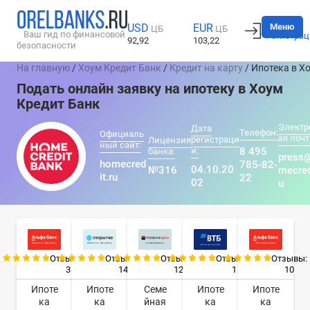
Вход
Меню
USD
EUR
ЦБ
ЦБ
Ваш гид по финансовой
Регистрац
92,92
103,22
безопасности
На главную
/
Хоум Кредит Банк
/
Кредит на карту
/ Ипотека в Х
Подать онлайн заявку на ипотеку в Хоум
Кредит Банк
Электр
Дата
Телефон:
Официаль
ая почт
регистраци
Лицензия
ный сайт:
и:
8 495
банка:
press
homecred
785-82-
04.10.20
№316
mecred
it.ru
22
02
u
Отзывы:
Отзывы:
Отзывы:
Отзывы:
Отзывы:
3
14
12
1
10
Ипоте
Ипоте
Семе
Ипоте
Ипоте
ка
ка
йная
ка
ка