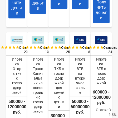
Полу
чить
деньг
и
и
чить
деньг
и
деньг
и
и
Отзывы:
Отзывы:
Отзывы:
Отзывы:
Отзывы:
23
10
25
8
24
Ипоте
Ипоте
Ипоте
Ипоте
Ипоте
ка
ка
ка
ка
ка
Откр
Транс
ТКБ с
ВТБ
ВТБ с
ытие
Капит
госпо
на
госпо
с
алБа
ддер
втори
ддер
госпо
нк на
жкой
чное
жкой
ддер
новос
для
жиль
600000 -
жкой
тройк
семей
е
12000000
и с
с
500000 -
600000 -
госпо
детьм
руб.
12000000
60000000
ддер
и
Ставка
От
жкой
руб.
руб.
5.8%
300000 -