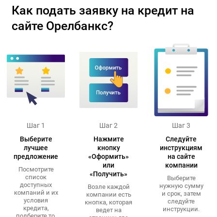
Как подать заявку на кредит на
сайте Орелбанкс?
Шаг 1
Шаг 2
Шаг 3
Выберите
Нажмите
Следуйте
лучшее
кнопку
инструкциям
предложение
«Оформить»
на сайте
или
компании
Посмотрите
«Получить»
список
Выберите
доступных
нужную сумму
Возле каждой
компаний и их
и срок, затем
компании есть
условия
следуйте
кнопка, которая
кредита,
инструкции.
ведет на
подберите то,