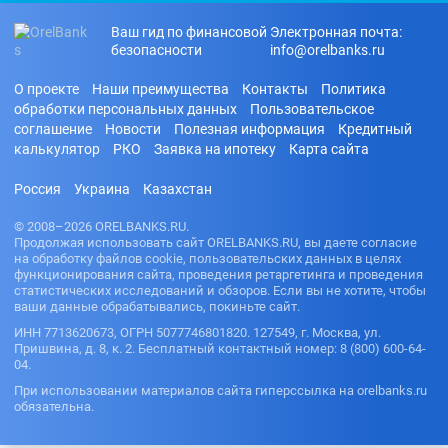
Ваш гид по финансовой
Электронная почта:
безопасности
info@orelbanks.ru
О проекте
Наши преимущества
Контакты
Политика
обработки персональных данных
Пользовательское
соглашение
Новости
Полезная информация
Кредитный
калькулятор
РКО
Заявка на ипотеку
Карта сайта
Россия
Украина
Казахстан
© 2008–2026 ORELBANKS.RU.
Продолжая использовать сайт ORELBANKS.RU, вы даете согласие
на обработку файлов cookie, пользовательских данных в целях
функционирования сайта, проведения ретаргетинга и проведения
статистических исследований и обзоров. Если вы не хотите, чтобы
ваши данные обрабатывались, покиньте сайт.
ИНН 7713620673, ОГРН 5077746801820. 127549, г. Москва, ул.
Пришвина, д. 8, к. 2. Бесплатный контактный номер: 8 (800) 600-64-
04.
При использовании материалов сайта гиперссылка на orelbanks.ru
обязательна.