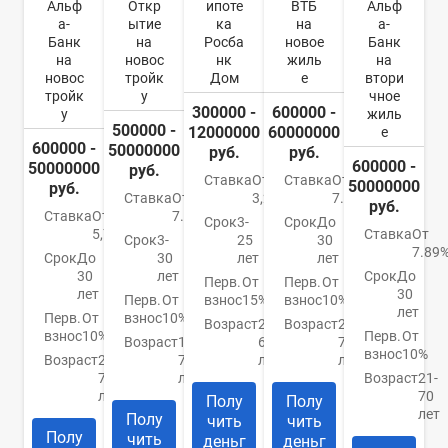
Альф
Откр
ипоте
ВТБ
Альф
а-
ытие
ка
на
а-
Банк
на
Росба
новое
Банк
на
новос
нк
жиль
на
новос
тройк
Дом
е
втори
тройк
у
чное
300000 -
600000 -
у
жиль
500000 -
12000000
60000000
е
600000 -
50000000
руб.
руб.
600000 -
50000000
руб.
Ставка
От
Ставка
От
50000000
руб.
Ставка
От
3,2%
7.4%
руб.
Ставка
От
7.5%
Срок
3-
Срок
До
5,79%
Ставка
От
Срок
3-
25
30
7.89
Срок
До
30
лет
лет
30
лет
Срок
До
Перв.
От
Перв.
От
лет
30
Перв.
От
взнос
15%
взнос
10%
лет
Перв.
От
взнос
10%
Возраст
21-
Возраст
21-
взнос
10%
Перв.
От
Возраст
18-
65
75
взнос
10%
Возраст
21-
70
лет
лет
70
лет
Возраст
21-
лет
70
Полу
Полу
лет
Полу
чить
чить
Полу
чить
деньг
деньг