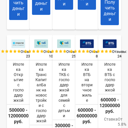
Полу
чить
деньг
и
и
чить
деньг
и
деньг
и
и
Отзывы:
Отзывы:
Отзывы:
Отзывы:
Отзывы:
23
10
25
8
24
Ипоте
Ипоте
Ипоте
Ипоте
Ипоте
ка
ка
ка
ка
ка
Откр
Транс
ТКБ с
ВТБ
ВТБ с
ытие
Капит
госпо
на
госпо
с
алБа
ддер
втори
ддер
госпо
нк на
жкой
чное
жкой
ддер
новос
для
жиль
600000 -
жкой
тройк
семей
е
12000000
и с
с
500000 -
600000 -
госпо
детьм
руб.
12000000
60000000
ддер
и
Ставка
От
жкой
руб.
руб.
5.8%
300000 -