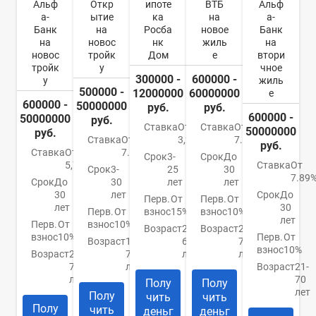
Альф
Откр
ипоте
ВТБ
Альф
а-
ытие
ка
на
а-
Банк
на
Росба
новое
Банк
на
новос
нк
жиль
на
новос
тройк
Дом
е
втори
тройк
у
чное
300000 -
600000 -
у
жиль
500000 -
12000000
60000000
е
600000 -
50000000
руб.
руб.
600000 -
50000000
руб.
Ставка
От
Ставка
От
50000000
руб.
Ставка
От
3,2%
7.4%
руб.
Ставка
От
7.5%
Срок
3-
Срок
До
5,79%
Ставка
От
Срок
3-
25
30
7.89
Срок
До
30
лет
лет
30
лет
Срок
До
Перв.
От
Перв.
От
лет
30
Перв.
От
взнос
15%
взнос
10%
лет
Перв.
От
взнос
10%
Возраст
21-
Возраст
21-
взнос
10%
Перв.
От
Возраст
18-
65
75
взнос
10%
Возраст
21-
70
лет
лет
70
лет
Возраст
21-
лет
70
Полу
Полу
лет
Полу
чить
чить
Полу
чить
деньг
деньг