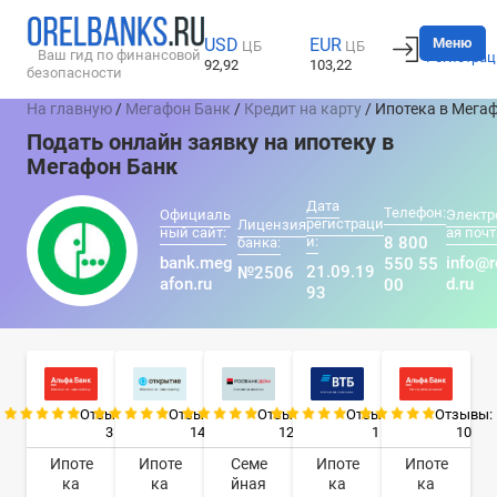
Вход
Меню
USD
EUR
ЦБ
ЦБ
Ваш гид по финансовой
Регистрац
92,92
103,22
безопасности
На главную
/
Мегафон Банк
/
Кредит на карту
/ Ипотека в Мега
Подать онлайн заявку на ипотеку в
Мегафон Банк
Дата
Телефон:
Официаль
Электр
регистраци
Лицензия
ный сайт:
ая почт
и:
8 800
банка:
bank.meg
info@r
550 55
21.09.19
№2506
afon.ru
d.ru
00
93
Отзывы:
Отзывы:
Отзывы:
Отзывы:
Отзывы:
3
14
12
1
10
Ипоте
Ипоте
Семе
Ипоте
Ипоте
ка
ка
йная
ка
ка