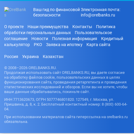
Ваш гид по финансовой
Электронная почта:
безопасности
info@orelbanks.ru
О проекте
Наши преимущества
Контакты
Политика
обработки персональных данных
Пользовательское
соглашение
Новости
Полезная информация
Кредитный
калькулятор
РКО
Заявка на ипотеку
Карта сайта
Россия
Украина
Казахстан
© 2008–2026 ORELBANKS.RU.
Продолжая использовать сайт ORELBANKS.RU, вы даете согласие
на обработку файлов cookie, пользовательских данных в целях
функционирования сайта, проведения ретаргетинга и проведения
статистических исследований и обзоров. Если вы не хотите, чтобы
ваши данные обрабатывались, покиньте сайт.
ИНН 7713620673, ОГРН 5077746801820. 127549, г. Москва, ул.
Пришвина, д. 8, к. 2. Бесплатный контактный номер: 8 (800) 600-64-
04.
При использовании материалов сайта гиперссылка на orelbanks.ru
обязательна.