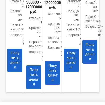
Ставка
От
Ставка
От
500000 -
12000000
Срок
До
5,99%
7.4%
12000000
30
руб.
Срок
3-
Срок
До
лет
руб.
Ставка
От
30
30
Перв.
От
Ставка
От
5.9%
лет
лет
взнос
15%
4.84%
Срок
До
Перв.
От
Перв.
От
Возраст
21-
Срок
До
25
взнос
15%
взнос
10%
75
25
лет
Возраст
18-
Возраст
21-
лет
лет
Перв.
От
70
75
Перв.
От
взнос
20%
лет
лет
Полу
взнос
20%
Возраст
20-
чить
Возраст
20-
75
Полу
Полу
деньг
75
лет
чить
чить
и
лет
деньг
деньг
Полу
и
и
Полу
чить
чить
деньг
деньг
и
и