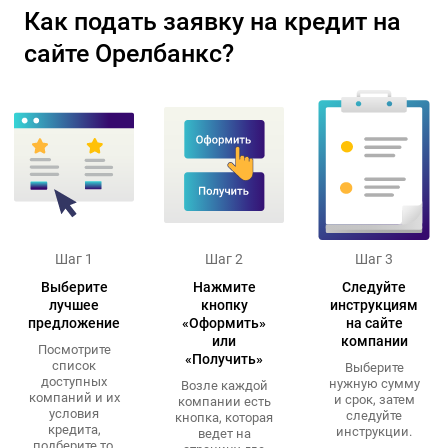
Как подать заявку на кредит на
сайте Орелбанкс?
Шаг 1
Шаг 2
Шаг 3
Выберите
Нажмите
Следуйте
лучшее
кнопку
инструкциям
предложение
«Оформить»
на сайте
или
компании
Посмотрите
«Получить»
список
Выберите
доступных
нужную сумму
Возле каждой
компаний и их
и срок, затем
компании есть
условия
следуйте
кнопка, которая
кредита,
инструкции.
ведет на
подберите то,