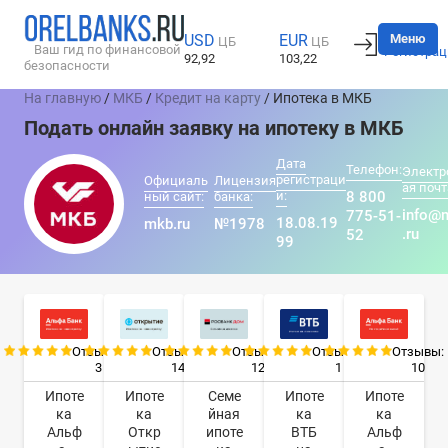
Вход
Меню
USD
EUR
ЦБ
ЦБ
Ваш гид по финансовой
Регистрац
92,92
103,22
безопасности
На главную
/
МКБ
/
Кредит на карту
/ Ипотека в МКБ
Подать онлайн заявку на ипотеку в МКБ
Дата
Телефон:
Электр
регистраци
Официаль
Лицензия
ая почт
и:
8 800
ный сайт:
банка:
info@
775-51-
18.08.19
mkb.ru
№1978
.ru
52
99
Отзывы:
Отзывы:
Отзывы:
Отзывы:
Отзывы:
3
14
12
1
10
Ипоте
Ипоте
Семе
Ипоте
Ипоте
ка
ка
йная
ка
ка
Альф
Откр
ипоте
ВТБ
Альф