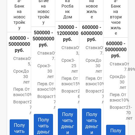
а-
ытие
ка
на
а-
Банк
на
Росба
новое
Банк
на
новос
нк
жиль
на
новос
тройк
Дом
е
втори
тройк
у
чное
300000 -
600000 -
у
жиль
500000 -
12000000
60000000
е
600000 -
50000000
руб.
руб.
600000 -
50000000
руб.
Ставка
От
Ставка
От
50000000
руб.
Ставка
От
3,2%
7.4%
руб.
Ставка
От
7.5%
Срок
3-
Срок
До
5,79%
Ставка
От
Срок
3-
25
30
7.89
Срок
До
30
лет
лет
30
лет
Срок
До
Перв.
От
Перв.
От
лет
30
Перв.
От
взнос
15%
взнос
10%
лет
Перв.
От
взнос
10%
Возраст
21-
Возраст
21-
взнос
10%
Перв.
От
Возраст
18-
65
75
взнос
10%
Возраст
21-
70
лет
лет
70
лет
Возраст
21-
лет
70
Полу
Полу
лет
Полу
чить
чить
Полу
чить
деньг
деньг
Полу
чить
деньг
и
и