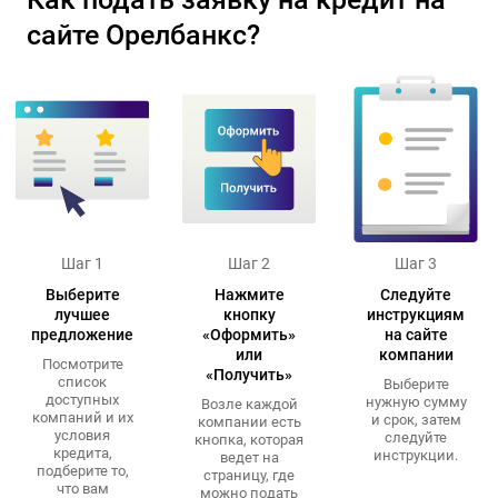
сайте Орелбанкс?
Шаг 1
Шаг 2
Шаг 3
Выберите
Нажмите
Следуйте
лучшее
кнопку
инструкциям
предложение
«Оформить»
на сайте
или
компании
Посмотрите
«Получить»
список
Выберите
доступных
нужную сумму
Возле каждой
компаний и их
и срок, затем
компании есть
условия
следуйте
кнопка, которая
кредита,
инструкции.
ведет на
подберите то,
страницу, где
что вам
можно подать