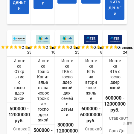
чить
деньг
и
деньг
и
и
Отзывы:
Отзывы:
Отзывы:
Отзывы:
Отзывы:
23
10
25
8
24
Ипоте
Ипоте
Ипоте
Ипоте
Ипоте
ка
ка
ка
ка
ка
Откр
Транс
ТКБ с
ВТБ
ВТБ с
ытие
Капит
госпо
на
госпо
с
алБа
ддер
втори
ддер
госпо
нк на
жкой
чное
жкой
ддер
новос
для
жиль
600000 -
жкой
тройк
семей
е
12000000
и с
с
500000 -
600000 -
госпо
детьм
руб.
12000000
60000000
ддер
и
Ставка
От
жкой
руб.
руб.
5.8%
300000 -
Ставка
От
Ставка
От
500000 -
12000000
Срок
До