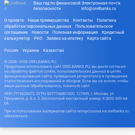
Ваш гид по финансовой
Электронная почта:
безопасности
info@orelbanks.ru
О проекте
Наши преимущества
Контакты
Политика
обработки персональных данных
Пользовательское
соглашение
Новости
Полезная информация
Кредитный
калькулятор
РКО
Заявка на ипотеку
Карта сайта
Россия
Украина
Казахстан
© 2008–2026 ORELBANKS.RU.
Продолжая использовать сайт ORELBANKS.RU, вы даете согласие
на обработку файлов cookie, пользовательских данных в целях
функционирования сайта, проведения ретаргетинга и проведения
статистических исследований и обзоров. Если вы не хотите, чтобы
ваши данные обрабатывались, покиньте сайт.
ИНН 7713620673, ОГРН 5077746801820. 127549, г. Москва, ул.
Пришвина, д. 8, к. 2. Бесплатный контактный номер: 8 (800) 600-64-
04.
При использовании материалов сайта гиперссылка на orelbanks.ru
обязательна.