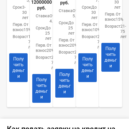
5,99%
7.4%
12000000
30
руб.
Срок
3-
Срок
До
лет
руб.
Ставка
От
30
30
Перв.
От
Ставка
От
5.9%
лет
лет
взнос
15%
4.84%
Срок
До
Перв.
От
Перв.
От
Возраст
21-
Срок
До
25
взнос
15%
взнос
10%
75
25
лет
Возраст
18-
Возраст
21-
лет
лет
Перв.
От
70
75
Перв.
От
взнос
20%
лет
лет
Полу
взнос
20%
Возраст
20-
чить
Возраст
20-
75
Полу
Полу
деньг
75
лет
чить
чить
и
лет
деньг
деньг
Полу
и
и
Полу
чить
чить
деньг
деньг
и
и
Как подать заявку на кредит на