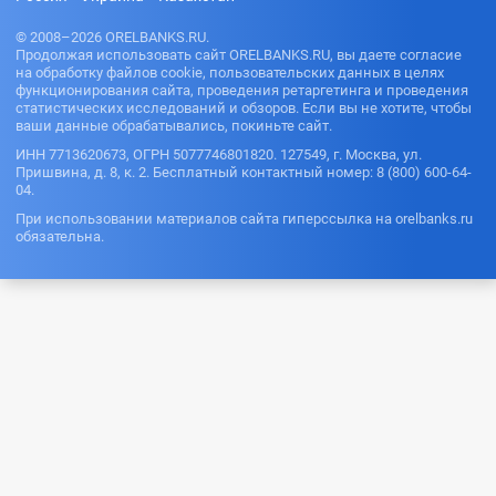
© 2008–2026 ORELBANKS.RU.
Продолжая использовать сайт ORELBANKS.RU, вы даете согласие
на обработку файлов cookie, пользовательских данных в целях
функционирования сайта, проведения ретаргетинга и проведения
статистических исследований и обзоров. Если вы не хотите, чтобы
ваши данные обрабатывались, покиньте сайт.
ИНН 7713620673, ОГРН 5077746801820. 127549, г. Москва, ул.
Пришвина, д. 8, к. 2. Бесплатный контактный номер: 8 (800) 600-64-
04.
При использовании материалов сайта гиперссылка на orelbanks.ru
обязательна.