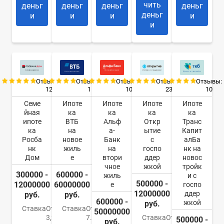
чить
деньг
деньг
деньг
деньг
деньг
и
и
и
и
и
Отзывы:
Отзывы:
Отзывы:
Отзывы:
Отзывы:
12
1
10
23
10
Семе
Ипоте
Ипоте
Ипоте
Ипоте
йная
ка
ка
ка
ка
ипоте
ВТБ
Альф
Откр
Транс
ка
на
а-
ытие
Капит
Росба
новое
Банк
с
алБа
нк
жиль
на
госпо
нк на
Дом
е
втори
ддер
новос
чное
жкой
тройк
300000 -
600000 -
жиль
и с
500000 -
12000000
60000000
е
госпо
12000000
ддер
руб.
руб.
600000 -
жкой
руб.
Ставка
От
Ставка
От
50000000
3,2%
7.4%
Ставка
От
500000 -
руб.