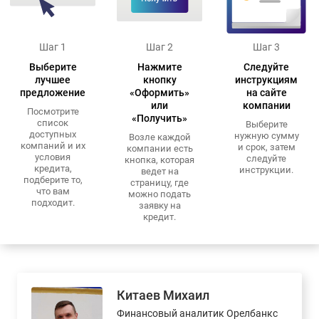
Шаг 1
Шаг 2
Шаг 3
Выберите
Нажмите
Следуйте
лучшее
кнопку
инструкциям
предложение
«Оформить»
на сайте
или
компании
Посмотрите
«Получить»
список
Выберите
доступных
нужную сумму
Возле каждой
компаний и их
и срок, затем
компании есть
условия
следуйте
кнопка, которая
кредита,
инструкции.
ведет на
подберите то,
страницу, где
что вам
можно подать
подходит.
заявку на
кредит.
Китаев Михаил
Финансовый аналитик Орелбанкс