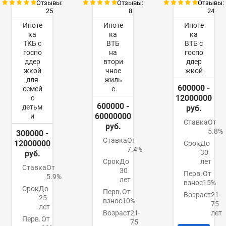
Отзывы:
Отзывы:
Отзывы:
25
8
24
Ипоте
Ипоте
Ипоте
ка
ка
ка
ТКБ с
ВТБ
ВТБ с
госпо
на
госпо
ддер
втори
ддер
жкой
чное
жкой
для
жиль
600000 -
семей
е
12000000
с
600000 -
детьм
руб.
60000000
и
Ставка
От
руб.
5.8%
300000 -
Ставка
От
12000000
Срок
До
7.4%
30
руб.
Срок
До
лет
Ставка
От
30
Перв.
От
5.9%
лет
взнос
15%
Срок
До
Перв.
От
Возраст
21-
25
взнос
10%
75
лет
Возраст
21-
лет
Перв.
От
75