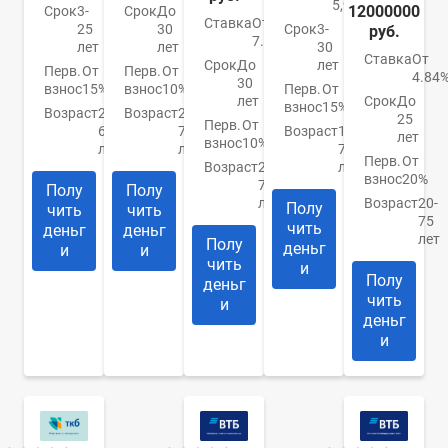
5,99%
12000000
Срок
3-
Срок
До
Ставка
От
25
30
Срок
3-
руб.
7.89%
лет
лет
30
Ставка
От
Срок
До
лет
Перв.
От
Перв.
От
4.84
30
взнос
15%
взнос
10%
Перв.
От
лет
Срок
До
взнос
15%
Возраст
21-
Возраст
21-
25
Перв.
От
65
75
Возраст
18-
лет
взнос
10%
лет
лет
70
Перв.
От
Возраст
21-
лет
взнос
20%
70
Полу
Полу
лет
Возраст
20-
Полу
чить
чить
75
чить
деньг
деньг
лет
Полу
деньг
и
и
чить
и
Полу
деньг
чить
и
деньг
и