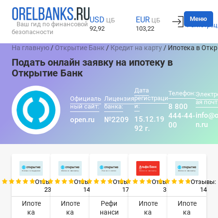
Вход
Меню
USD
EUR
ЦБ
ЦБ
Ваш гид по финансовой
Регистрац
92,92
103,22
безопасности
На главную
/
Открытие Банк
/
Кредит на карту
/ Ипотека в Отк
Подать онлайн заявку на ипотеку в
Открытие Банк
Дата
Телефон:
Электр
регистраци
Официаль
Лицензия
ая почт
и:
8 800
ный сайт:
банка:
info@
444-44-
15.12.19
open.ru
№2209
n.ru
00
92 г.
Отзывы:
Отзывы:
Отзывы:
Отзывы:
Отзывы:
23
14
17
3
14
Ипоте
Ипоте
Рефи
Ипоте
Ипоте
ка
ка
нанси
ка
ка