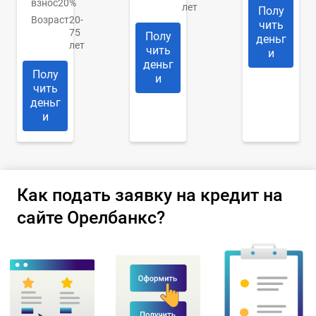
взнос
20%
лет
Полу
Возраст
20-
чить
75
Полу
деньг
лет
чить
и
деньг
Полу
и
чить
деньг
и
Как подать заявку на кредит на
сайте Орелбанкс?