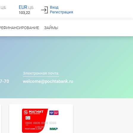
EUR
Вход
ЦБ
ЦБ
Регистрация
103,22
РЕФИНАНСИРОВАНИЕ
ЗАЙМЫ
Электронная почта:
07-70
welcome@pochtabank.ru