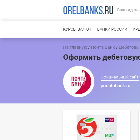
Ваш гид по
КУРСЫ ВАЛЮТ
БАНКИ РОССИИ
КР
На главную
/
Почта Банк
/
Дебетовы
Оформить дебетовую
Официальный сайт:
pochtabank.ru