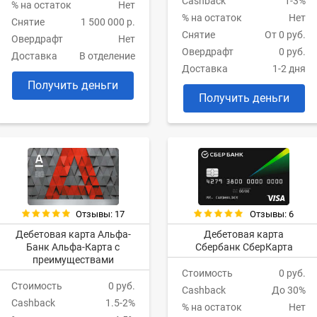
Cashback
1-3%
% на остаток
Нет
% на остаток
Нет
Снятие
1 500 000 р.
Снятие
От 0 руб.
Овердрафт
Нет
Овердрафт
0 руб.
Доставка
В отделение
Доставка
1-2 дня
Получить деньги
Получить деньги
Отзывы: 17
Отзывы: 6
Дебетовая карта Альфа-
Дебетовая карта
Банк Альфа-Карта с
Сбербанк СберКарта
преимуществами
Стоимость
0 руб.
Стоимость
0 руб.
Cashback
До 30%
Cashback
1.5-2%
% на остаток
Нет