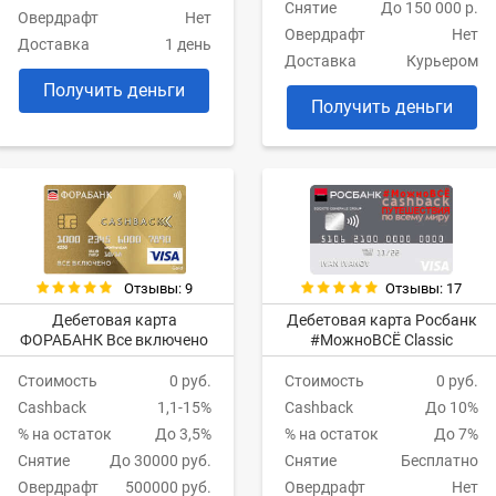
Снятие
До 150 000 р.
Овердрафт
Нет
Овердрафт
Нет
Доставка
1 день
Доставка
Курьером
Получить деньги
Получить деньги
Отзывы: 17
Отзывы: 9
Дебетовая карта Росбанк
Дебетовая карта
#МожноВСЁ Classic
ФОРАБАНК Все включено
Стоимость
0 руб.
Стоимость
0 руб.
Cashback
До 10%
Cashback
1,1-15%
% на остаток
До 7%
% на остаток
До 3,5%
Снятие
Бесплатно
Снятие
До 30000 руб.
Овердрафт
Нет
Овердрафт
500000 руб.