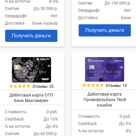
% на остаток
4-5%
Снятие
До 150 000 р.
Снятие
До 50 000 р.
Овердрафт
Нет
Овердрафт
Нет
Доставка
Банк
Доставка
Банк/курьер
Получить деньги
Получить деньги
Отзывы: 13
Отзывы: 25
Дебетовая карта
Дебетовая карта ОТП
Промсвязьбанк Твой
Банк Максимум+
кэшбэк
Стоимость
0 руб.
Стоимость
0 руб.
Cashback
До 10%
Cashback
До 5%
% на остаток
До 4%
% на остаток
4%
Снятие
До 60 000 р.