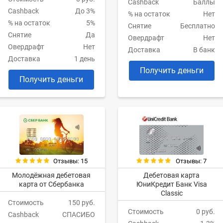
Cashback
Баллы
Cashback
До 3%
% на остаток
Нет
% на остаток
5%
Снятие
Бесплатно
Снятие
Да
Овердрафт
Нет
Овердрафт
Нет
Доставка
В банк
Доставка
1 день
Получить деньги
Получить деньги
Отзывы: 7
Отзывы: 15
Дебетовая карта
Молодёжная дебетовая
ЮниКредит Банк Visa
карта от Сбербанка
Classic
Стоимость
150 руб.
Стоимость
0 руб.
Cashback
СПАСИБО