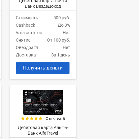
Дебетовая карта Почта
Банк ВездеДоход
Стоимость
500 руб.
Cashback
До 3%
% на остаток
Нет
Снятие
От 100 руб.
Овердрафт
Нет
Доставка
За 1 день
Получить деньги
Отзывы: 6
Дебетовая карта Альфа-
Банк AlfaTravel