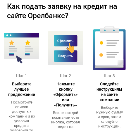
Как подать заявку на кредит на
сайте Орелбанкс?
Шаг 1
Шаг 2
Шаг 3
Выберите
Нажмите
Следуйте
лучшее
кнопку
инструкциям
предложение
«Оформить»
на сайте
или
компании
Посмотрите
«Получить»
список
Выберите
доступных
нужную сумму
Возле каждой
компаний и их
и срок, затем
компании есть
условия
следуйте
кнопка, которая
кредита,
инструкции.
ведет на
подберите то,