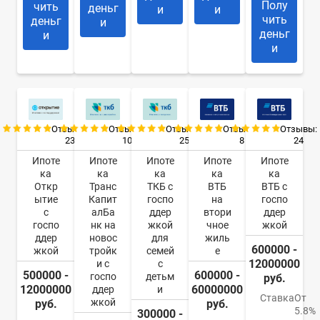
Полу
чить
деньг
и
и
чить
деньг
и
деньг
и
и
Отзывы:
Отзывы:
Отзывы:
Отзывы:
Отзывы:
23
10
25
8
24
Ипоте
Ипоте
Ипоте
Ипоте
Ипоте
ка
ка
ка
ка
ка
Откр
Транс
ТКБ с
ВТБ
ВТБ с
ытие
Капит
госпо
на
госпо
с
алБа
ддер
втори
ддер
госпо
нк на
жкой
чное
жкой
ддер
новос
для
жиль
600000 -
жкой
тройк
семей
е
12000000
и с
с
500000 -
600000 -
госпо
детьм
руб.
12000000
60000000
ддер
и
Ставка
От
жкой
руб.
руб.
5.8%
300000 -