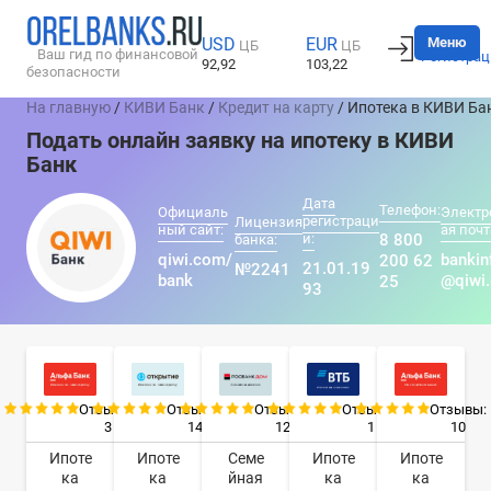
Вход
Меню
USD
EUR
ЦБ
ЦБ
Ваш гид по финансовой
Регистрац
92,92
103,22
безопасности
На главную
/
КИВИ Банк
/
Кредит на карту
/ Ипотека в КИВИ Ба
Подать онлайн заявку на ипотеку в КИВИ
Банк
Дата
Телефон:
Официаль
Электр
регистраци
Лицензия
ный сайт:
ая почт
и:
8 800
банка:
qiwi.com/
bankin
200 62
21.01.19
№2241
bank
@qiwi.
25
93
Отзывы:
Отзывы:
Отзывы:
Отзывы:
Отзывы:
3
14
12
1
10
Ипоте
Ипоте
Семе
Ипоте
Ипоте
ка
ка
йная
ка
ка