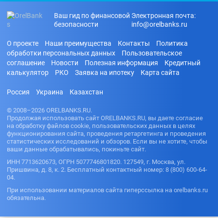
Ваш гид по финансовой
Электронная почта:
безопасности
info@orelbanks.ru
О проекте
Наши преимущества
Контакты
Политика
обработки персональных данных
Пользовательское
соглашение
Новости
Полезная информация
Кредитный
калькулятор
РКО
Заявка на ипотеку
Карта сайта
Россия
Украина
Казахстан
© 2008–2026 ORELBANKS.RU.
Продолжая использовать сайт ORELBANKS.RU, вы даете согласие
на обработку файлов cookie, пользовательских данных в целях
функционирования сайта, проведения ретаргетинга и проведения
статистических исследований и обзоров. Если вы не хотите, чтобы
ваши данные обрабатывались, покиньте сайт.
ИНН 7713620673, ОГРН 5077746801820. 127549, г. Москва, ул.
Пришвина, д. 8, к. 2. Бесплатный контактный номер: 8 (800) 600-64-
04.
При использовании материалов сайта гиперссылка на orelbanks.ru
обязательна.