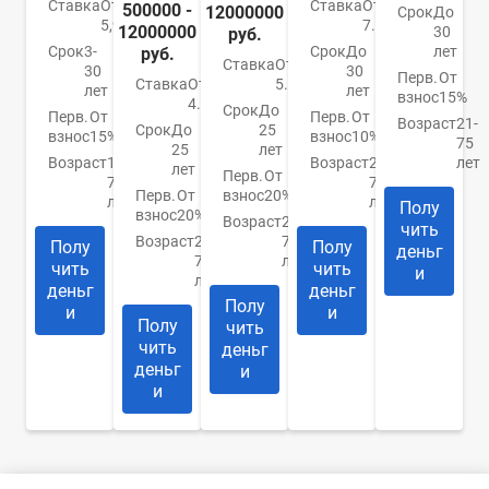
Ставка
От
Ставка
От
500000 -
12000000
Срок
До
5,99%
7.4%
12000000
30
руб.
Срок
3-
Срок
До
лет
руб.
Ставка
От
30
30
Перв.
От
Ставка
От
5.9%
лет
лет
взнос
15%
4.84%
Срок
До
Перв.
От
Перв.
От
Возраст
21-
Срок
До
25
взнос
15%
взнос
10%
75
25
лет
Возраст
18-
Возраст
21-
лет
лет
Перв.
От
70
75
Перв.
От
взнос
20%
лет
лет
Полу
взнос
20%
Возраст
20-
чить
Возраст
20-
75
Полу
Полу
деньг
75
лет
чить
чить
и
лет
деньг
деньг
Полу
и
и
Полу
чить
чить
деньг
деньг
и
и