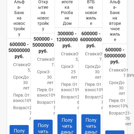
Альф
Откр
ипоте
ВТБ
Альф
а-
ытие
ка
на
а-
Банк
на
Росба
новое
Банк
на
новос
нк
жиль
на
новос
тройк
Дом
е
втори
тройк
у
чное
300000 -
600000 -
у
жиль
500000 -
12000000
60000000
е
600000 -
50000000
руб.
руб.
600000 -
50000000
руб.
Ставка
От
Ставка
От
50000000
руб.
Ставка
От
3,2%
7.4%
руб.
Ставка
От
7.5%
Срок
3-
Срок
До
5,79%
Ставка
От
Срок
3-
25
30
7.89
Срок
До
30
лет
лет
30
лет
Срок
До
Перв.
От
Перв.
От
лет
30
Перв.
От
взнос
15%
взнос
10%
лет
Перв.
От
взнос
10%
Возраст
21-
Возраст
21-
взнос
10%
Перв.
От
Возраст
18-
65
75
взнос
10%
Возраст
21-
70
лет
лет
70
лет
Возраст
21-
лет
70
Полу
Полу
лет
Полу
чить
чить
Полу
чить
деньг
деньг