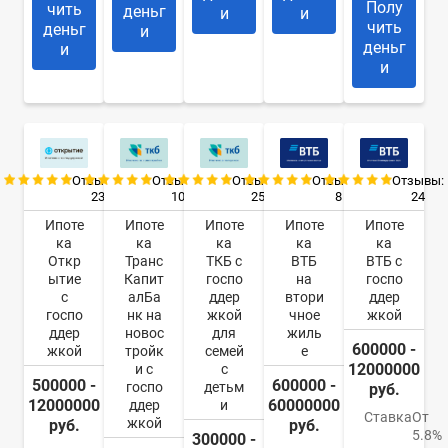
Полу
чить
деньг
и
и
чить
деньг
и
деньг
и
и
Отзывы:
Отзывы:
Отзывы:
Отзывы:
Отзывы:
23
10
25
8
24
Ипоте
Ипоте
Ипоте
Ипоте
Ипоте
ка
ка
ка
ка
ка
Откр
Транс
ТКБ с
ВТБ
ВТБ с
ытие
Капит
госпо
на
госпо
с
алБа
ддер
втори
ддер
госпо
нк на
жкой
чное
жкой
ддер
новос
для
жиль
600000 -
жкой
тройк
семей
е
12000000
и с
с
500000 -
600000 -
госпо
детьм
руб.
12000000
60000000
ддер
и
Ставка
От
жкой
руб.
руб.
5.8%
300000 -