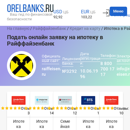
Вход
Меню
USD
EUR
ЦБ
ЦБ
Ваш гид по финансовой
Регистрац
92,92
103,22
безопасности
На главную
/
Райффайзенбанк
/
Кредит на карту
/ Ипотека в Р
Подать онлайн заявку на ипотеку в
Райффайзенбанк
Дата
Телефон:
Официаль
Электр
регистраци
Лицензия
ный сайт:
ая почт
и:
8 800
банка:
raiffeisen.
info@r
700 17
10.06.19
№3292
ru
eisen.
17
96
Отзывы:
Отзывы:
Отзывы:
Отзывы:
Отзывы:
3
14
12
1
10
Ипоте
Ипоте
Семе
Ипоте
Ипоте
ка
ка
йная
ка
ка