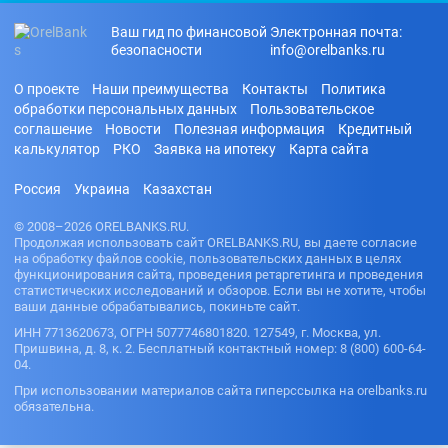
Ваш гид по финансовой
Электронная почта:
безопасности
info@orelbanks.ru
О проекте
Наши преимущества
Контакты
Политика
обработки персональных данных
Пользовательское
соглашение
Новости
Полезная информация
Кредитный
калькулятор
РКО
Заявка на ипотеку
Карта сайта
Россия
Украина
Казахстан
© 2008–2026 ORELBANKS.RU.
Продолжая использовать сайт ORELBANKS.RU, вы даете согласие
на обработку файлов cookie, пользовательских данных в целях
функционирования сайта, проведения ретаргетинга и проведения
статистических исследований и обзоров. Если вы не хотите, чтобы
ваши данные обрабатывались, покиньте сайт.
ИНН 7713620673, ОГРН 5077746801820. 127549, г. Москва, ул.
Пришвина, д. 8, к. 2. Бесплатный контактный номер: 8 (800) 600-64-
04.
При использовании материалов сайта гиперссылка на orelbanks.ru
обязательна.