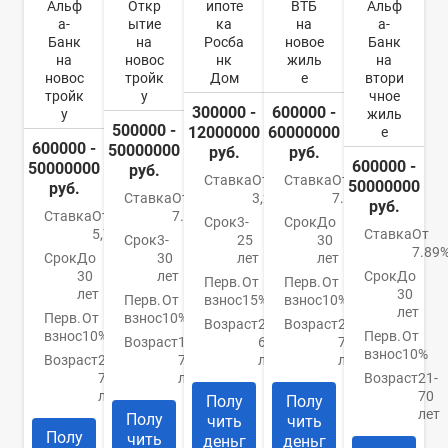
Альф
Откр
ипоте
ВТБ
Альф
а-
ытие
ка
на
а-
Банк
на
Росба
новое
Банк
на
новос
нк
жиль
на
новос
тройк
Дом
е
втори
тройк
у
чное
300000 -
600000 -
у
жиль
500000 -
12000000
60000000
е
600000 -
50000000
руб.
руб.
600000 -
50000000
руб.
Ставка
От
Ставка
От
50000000
руб.
Ставка
От
3,2%
7.4%
руб.
Ставка
От
7.5%
Срок
3-
Срок
До
5,79%
Ставка
От
Срок
3-
25
30
7.89
Срок
До
30
лет
лет
30
лет
Срок
До
Перв.
От
Перв.
От
лет
30
Перв.
От
взнос
15%
взнос
10%
лет
Перв.
От
взнос
10%
Возраст
21-
Возраст
21-
взнос
10%
Перв.
От
Возраст
18-
65
75
взнос
10%
Возраст
21-
70
лет
лет
70
лет
Возраст
21-
лет
70
Полу
Полу
лет
Полу
чить
чить
Полу
чить
деньг
деньг