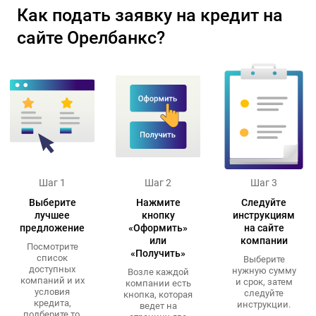
Как подать заявку на кредит на
сайте Орелбанкс?
Шаг 1
Шаг 2
Шаг 3
Выберите
Нажмите
Следуйте
лучшее
кнопку
инструкциям
предложение
«Оформить»
на сайте
или
компании
Посмотрите
«Получить»
список
Выберите
доступных
нужную сумму
Возле каждой
компаний и их
и срок, затем
компании есть
условия
следуйте
кнопка, которая
кредита,
инструкции.
ведет на
подберите то,