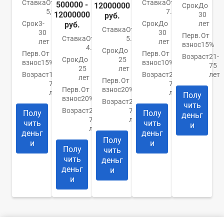
Ставка
От
Ставка
От
500000 -
12000000
Срок
До
5,99%
7.4%
12000000
30
руб.
Срок
3-
Срок
До
лет
руб.
Ставка
От
30
30
Перв.
От
Ставка
От
5.9%
лет
лет
взнос
15%
4.84%
Срок
До
Перв.
От
Перв.
От
Возраст
21-
Срок
До
25
взнос
15%
взнос
10%
75
25
лет
Возраст
18-
Возраст
21-
лет
лет
Перв.
От
70
75
Перв.
От
взнос
20%
лет
лет
Полу
взнос
20%
Возраст
20-
чить
Возраст
20-
75
Полу
Полу
деньг
75
лет
чить
чить
и
лет
деньг
деньг
Полу
и
и
Полу
чить
чить
деньг
деньг
и
и