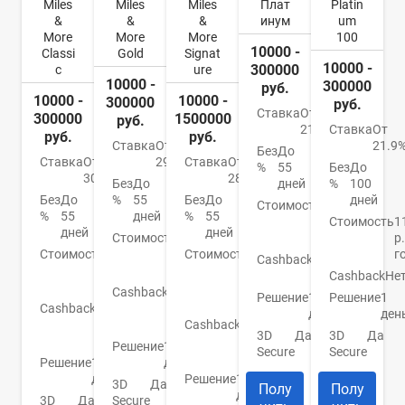
Miles
Miles
Miles
Плат
Platin
&
&
&
инум
um
More
More
More
100
10000 -
Classi
Gold
Signat
10000 -
300000
c
ure
10000 -
300000
руб.
10000 -
10000 -
300000
руб.
Ставка
От
300000
1500000
руб.
21.9%
Ставка
От
руб.
руб.
Ставка
От
21.9
Без
До
Ставка
От
29.5%
Ставка
От
%
55
Без
До
30.4%
28.9%
Без
До
дней
%
100
Без
До
%
55
Без
До
дней
Стоимость
590
%
55
дней
%
55
руб./
Стоимость
1
дней
дней
Стоимость
3000
год
р.
Стоимость
900
р./
Стоимость
10
г
Cashback
До
р./
год
000
25%
Cashback
Не
год
р./
Cashback
1
Решение
1
Решение
1
год
Cashback
1
миля/
день
ден
миля/
60 ₽
Cashback
1
3D
Да
3D
Да
60 ₽
миля/
Решение
1
Secure
Secure
60 ₽
Решение
1
день
день
Решение
1
3D
Да
Полу
Полу
день
3D
Да
Secure