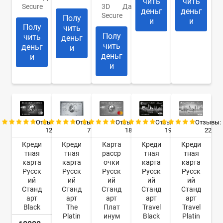
чить
чить
Secure
3D
Да
деньг
деньг
Secure
Полу
и
и
Полу
чить
Полу
чить
деньг
чить
деньг
и
деньг
и
и
Отзывы:
Отзывы:
Отзывы:
Отзывы:
Отзывы:
12
7
18
19
22
Креди
Креди
Карта
Креди
Креди
тная
тная
расср
тная
тная
карта
карта
очки
карта
карта
Русск
Русск
Русск
Русск
Русск
ий
ий
ий
ий
ий
Станд
Станд
Станд
Станд
Станд
арт
арт
арт
арт
арт
Black
The
Плат
Travel
Travel
Platin
инум
Black
Platin