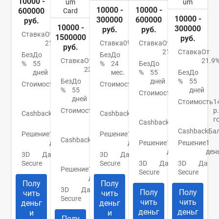
10000 -
um
um
10000 -
10000 -
600000
Card
10000 -
300000
600000
руб.
10000 -
300000
руб.
руб.
Ставка
От
1500000
руб.
21.9%
Ставка
0%
Ставка
От
руб.
21.9%
Ставка
От
Без
До
Без
До
Ставка
От
21.9
%
55
%
24
Без
До
23,9%
дней
мес.
%
55
Без
До
Без
До
дней
%
55
Стоимость
4900
Стоимость
590
%
55
дней
р./
руб./
Стоимость
5900
дней
год
год
р./
Стоимость
1
Стоимость
От 0
год
р.
Cashback
До
Cashback
1-
руб./
г
25%
25%
Cashback
До
год
10%
Cashback
Ба
Решение
1
Решение
1
Cashback
40 ₽
день
день
Решение
1
Решение
1
= 1
день
ден
3D
Да
3D
Да
балл
Secure
Secure
3D
Да
3D
Да
Решение
1
Secure
Secure
день
Полу
Полу
3D
Да
Полу
Полу
чить
чить
Secure
чить
чить
деньг
деньг
деньг
деньг
и
и
Полу