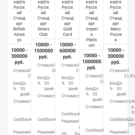
карта
карта
карта
карта
карта
Русск
Русск
Русск
Русск
Русск
ий
ий
ий
ий
ий
Станд
Станд
Станд
Станд
Станд
арт
арт
арт
арт
арт
British
Gold
Imperi
Мисс
Diners
Airwa
Card
a
Росси
Club
ys
Platin
я
10000 -
10000 -
um
10000 -
10000 -
600000
1500000
10000 -
300000
300000
руб.
руб.
1000000
руб.
руб.
Ставка
От
Ставка
От
руб.
Ставка
От
21,9%
Ставка
От
28,1%
21.9%
Ставка
От
21,9
Без
До
Без
До
23%
Без
До
%
55
Без
До
%
55
%
55
дней
Без
До
%
55
дней
дней
%
55
дней
Стоимость
От 0
Стоимость
25
дней
Стоимость
1490
руб./
Стоимость
9
000
р./
год
Стоимость
30
р.
р./
год
000
г
год
Cashback
Баллами
р./
Cashback
Баллы
Cashback
До
Cashback
До
Решение
1
год
Avios
25
10%
день
Cashback
Баллами
Решение
1
Решение
1
Решение
1
3D
Да