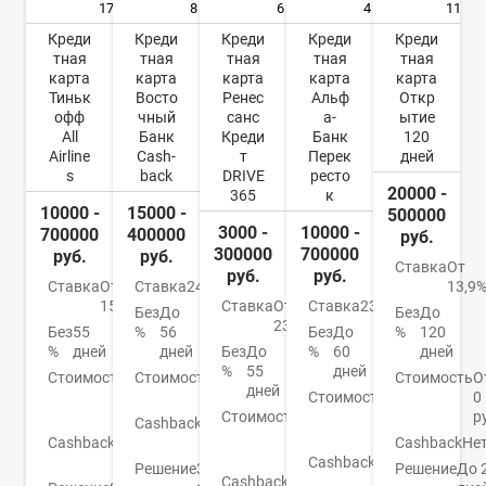
17
8
6
4
11
Креди
Креди
Креди
Креди
Креди
тная
тная
тная
тная
тная
карта
карта
карта
карта
карта
Тиньк
Восто
Ренес
Альф
Откр
офф
чный
санс
а-
ытие
All
Банк
Креди
Банк
120
Airline
Cash-
т
Перек
дней
s
back
DRIVE
ресто
20000 -
365
к
10000 -
15000 -
500000
3000 -
10000 -
700000
400000
руб.
300000
700000
руб.
руб.
Ставка
От
руб.
руб.
Ставка
От
Ставка
24%
13,9
15%
Ставка
От
Ставка
23.99%
Без
До
Без
До
23.9%
Без
55
%
56
Без
До
%
120
%
дней
дней
Без
До
%
60
дней
%
55
дней
Стоимость
1
Стоимость
0
Стоимость
О
дней
890
руб.
Стоимость
490
0
руб.
Стоимость
От
руб./
р
Cashback
1-
0
год
Cashback
1-
15%
Cashback
Не
руб.
30%
Cashback
До
Решение
30
Решение
До 
Cashback
1-
7%