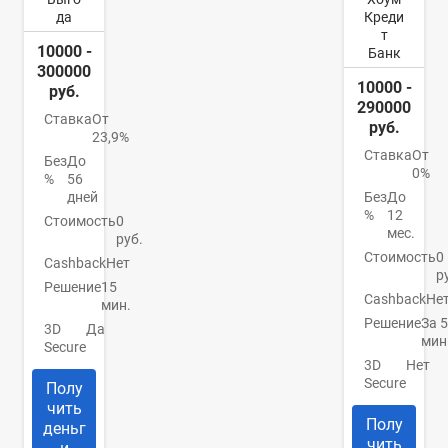
да
Креди
т
10000 -
Банк
300000
10000 -
руб.
290000
Ставка
От
руб.
23,9%
Ставка
От
Без
До
0%
%
56
дней
Без
До
%
12
Стоимость
0
мес.
руб.
Стоимость
0
Cashback
Нет
р
Решение
15
Cashback
Не
мин.
Решение
За 5
3D
Да
мин
Secure
3D
Нет
Secure
Полу
чить
Полу
деньг
чить