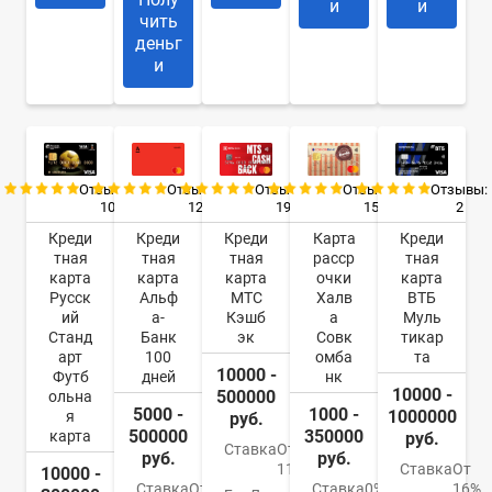
и
и
чить
деньг
и
Отзывы:
Отзывы:
Отзывы:
Отзывы:
Отзывы:
10
12
19
15
2
Креди
Креди
Креди
Карта
Креди
тная
тная
тная
расср
тная
карта
карта
карта
очки
карта
Русск
Альф
МТС
Халв
ВТБ
ий
а-
Кэшб
а
Муль
Станд
Банк
эк
Совк
тикар
арт
100
омба
та
10000 -
Футб
дней
нк
10000 -
500000
ольна
5000 -
1000 -
1000000
я
руб.
500000
350000
карта
руб.
Ставка
От
руб.
руб.
11,9%
Ставка
От
10000 -
Ставка
От
Ставка
0%
16%