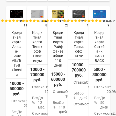
Отзывы:
Отзывы:
Отзывы:
Отзывы:
Отзывы:
11
8
22
9
1
Креди
Креди
Креди
Креди
Креди
тная
тная
тная
тная
тная
карта
карта
карта
карта
карта
Альф
Тиньк
Райф
Ситиб
Тиньк
а-
офф
файзе
анк
офф
Банк
Плат
нбанк
CASH
Drive
AlfaTr
инум
110
BACK
10000 -
avel
дней
10000 -
5000 -
700000
Classi
15000 -
700000
300000
c
руб.
600000
руб.
руб.
Ставка
От
10000 -
руб.
Ставка
От
Ставка
От
15%
500000
12%
Ставка
От
20.9
Без
55
руб.
19%
Без
До
Без
До
%
дней
Ставка
От
%
12
Без
До
%
50
Стоимость
990
23%
мес.
%
110
дней
руб./
Без
До
дней
Стоимость
0
Стоимость
Д
год