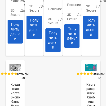
Решение
2
мин.
дне
10%
мин.
Решение
1-2
3D
Да
3D
Да
Решение
1
дня
3D
Да
Secure
Secure
час
Secure
3D
Да
3D
Да
Secure
Полу
Полу
Secure
Полу
чить
чить
Полу
чить
деньг
деньг
Полу
чить
деньг
и
и
чить
деньг
и
деньг
и
и
Отзывы:
Отзывы:
20
19
Креди
Карта
тная
расср
карта
очки
Экспо
Своб
банк
ода
Выго
Хоум