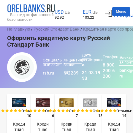
Вход
Меню
USD
EUR
ЦБ
ЦБ
Ваш гид по финансовой
Регистрац
92,92
103,22
безопасности
На главную
/
Русский Стандарт Банк
/
Кредитная карта без про
Оформить кредитную карту Русский
Стандарт Банк
Дата
Телефон:
Электр
регистраци
Официаль
Лицензия
ая почт
и:
8 800
ный сайт:
банка:
bank@
200-6-
31.03.19
rsb.ru
№2289
ru
200
93
Отзывы:
Отзывы:
Отзывы:
Отзывы:
Отзывы:
10
7
18
14
6
Креди
Креди
Креди
Креди
Креди
тная
тная
тная
тная
тная