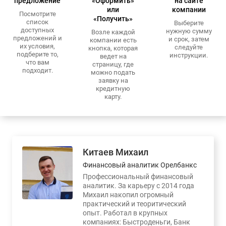
предложение
«Оформить»
на сайте
или
компании
Посмотрите
«Получить»
список
Выберите
доступных
нужную сумму
Возле каждой
предложений и
и срок, затем
компании есть
их условия,
следуйте
кнопка, которая
подберите то,
инструкции.
ведет на
что вам
страницу, где
подходит.
можно подать
заявку на
кредитную
карту.
Китаев Михаил
Финансовый аналитик Орелбанкс
Профессиональный финансовый
аналитик. За карьеру с 2014 года
Михаил накопил огромный
практический и теоритический
опыт. Работал в крупных
компаниях: Быстроденьги, Банк