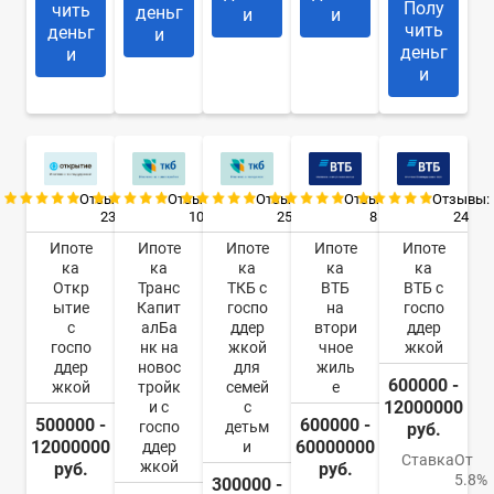
Полу
чить
деньг
и
и
чить
деньг
и
деньг
и
и
Отзывы:
Отзывы:
Отзывы:
Отзывы:
Отзывы:
23
10
25
8
24
Ипоте
Ипоте
Ипоте
Ипоте
Ипоте
ка
ка
ка
ка
ка
Откр
Транс
ТКБ с
ВТБ
ВТБ с
ытие
Капит
госпо
на
госпо
с
алБа
ддер
втори
ддер
госпо
нк на
жкой
чное
жкой
ддер
новос
для
жиль
600000 -
жкой
тройк
семей
е
12000000
и с
с
500000 -
600000 -
госпо
детьм
руб.
12000000
60000000
ддер
и
Ставка
От
жкой
руб.
руб.
5.8%
300000 -