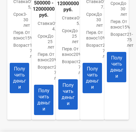
Ставка
От
Ставка
От
500000 -
12000000
Срок
До
5,99%
7.4%
12000000
30
руб.
Срок
3-
Срок
До
лет
руб.
Ставка
От
30
30
Перв.
От
Ставка
От
5.9%
лет
лет
взнос
15%
4.84%
Срок
До
Перв.
От
Перв.
От
Возраст
21-
Срок
До
25
взнос
15%
взнос
10%
75
25
лет
Возраст
18-
Возраст
21-
лет
лет
Перв.
От
70
75
Перв.
От
взнос
20%
лет
лет
Полу
взнос
20%
Возраст
20-
чить
Возраст
20-
75
Полу
Полу
деньг
75
лет
чить
чить
и
лет
деньг
деньг
Полу
и
и
Полу
чить
чить
деньг
деньг
и
и