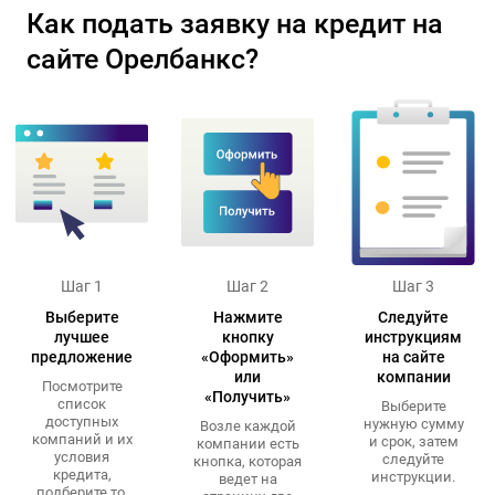
Как подать заявку на кредит на
сайте Орелбанкс?
Шаг 1
Шаг 2
Шаг 3
Выберите
Нажмите
Следуйте
лучшее
кнопку
инструкциям
предложение
«Оформить»
на сайте
или
компании
Посмотрите
«Получить»
список
Выберите
доступных
нужную сумму
Возле каждой
компаний и их
и срок, затем
компании есть
условия
следуйте
кнопка, которая
кредита,
инструкции.
ведет на
подберите то,