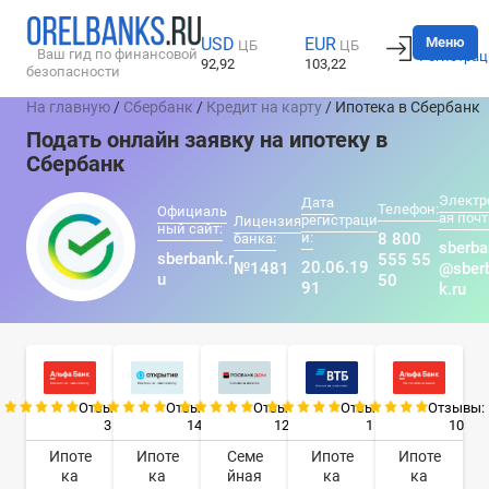
Вход
Меню
USD
EUR
ЦБ
ЦБ
Ваш гид по финансовой
Регистрац
92,92
103,22
безопасности
На главную
/
Сбербанк
/
Кредит на карту
/ Ипотека в Сбербанк
Подать онлайн заявку на ипотеку в
Сбербанк
Электр
Дата
Телефон:
Официаль
ая почт
регистраци
Лицензия
ный сайт:
и:
8 800
банка:
sberba
sberbank.r
555 55
20.06.19
№1481
@sber
u
50
91
k.ru
Отзывы:
Отзывы:
Отзывы:
Отзывы:
Отзывы:
3
14
12
1
10
Ипоте
Ипоте
Семе
Ипоте
Ипоте
ка
ка
йная
ка
ка