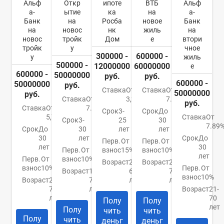
Альф
Откр
ипоте
ВТБ
Альф
а-
ытие
ка
на
а-
Банк
на
Росба
новое
Банк
на
новос
нк
жиль
на
новос
тройк
Дом
е
втори
тройк
у
чное
300000 -
600000 -
у
жиль
500000 -
12000000
60000000
е
600000 -
50000000
руб.
руб.
600000 -
50000000
руб.
Ставка
От
Ставка
От
50000000
руб.
Ставка
От
3,2%
7.4%
руб.
Ставка
От
7.5%
Срок
3-
Срок
До
5,79%
Ставка
От
Срок
3-
25
30
7.89
Срок
До
30
лет
лет
30
лет
Срок
До
Перв.
От
Перв.
От
лет
30
Перв.
От
взнос
15%
взнос
10%
лет
Перв.
От
взнос
10%
Возраст
21-
Возраст
21-
взнос
10%
Перв.
От
Возраст
18-
65
75
взнос
10%
Возраст
21-
70
лет
лет
70
лет
Возраст
21-
лет
70
Полу
Полу
лет
Полу
чить
чить
Полу
чить
деньг
деньг