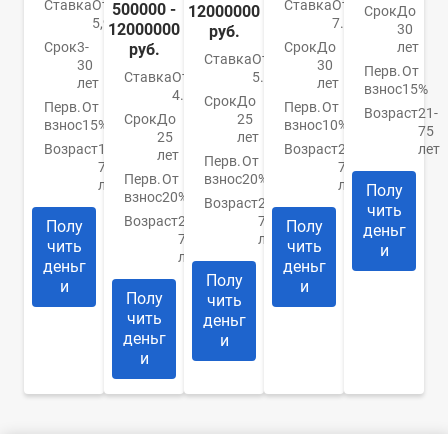
Ставка
От
Ставка
От
500000 -
12000000
Срок
До
5,99%
7.4%
12000000
30
руб.
Срок
3-
Срок
До
лет
руб.
Ставка
От
30
30
Перв.
От
Ставка
От
5.9%
лет
лет
взнос
15%
4.84%
Срок
До
Перв.
От
Перв.
От
Возраст
21-
Срок
До
25
взнос
15%
взнос
10%
75
25
лет
Возраст
18-
Возраст
21-
лет
лет
Перв.
От
70
75
Перв.
От
взнос
20%
лет
лет
Полу
взнос
20%
Возраст
20-
чить
Возраст
20-
75
Полу
Полу
деньг
75
лет
чить
чить
и
лет
деньг
деньг
Полу
и
и
Полу
чить
чить
деньг
деньг
и
и