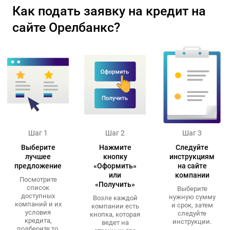
Как подать заявку на кредит на
сайте Орелбанкс?
Шаг 1
Шаг 2
Шаг 3
Выберите
Нажмите
Следуйте
лучшее
кнопку
инструкциям
предложение
«Оформить»
на сайте
или
компании
Посмотрите
«Получить»
список
Выберите
доступных
нужную сумму
Возле каждой
компаний и их
и срок, затем
компании есть
условия
следуйте
кнопка, которая
кредита,
инструкции.
ведет на
подберите то,