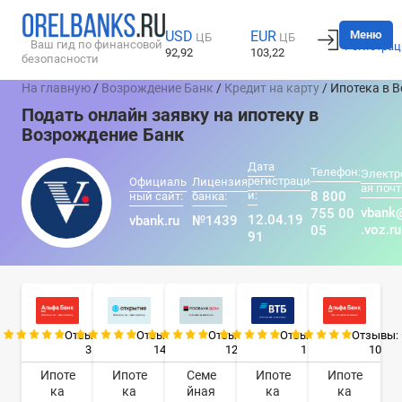
Вход
Меню
USD
EUR
ЦБ
ЦБ
Ваш гид по финансовой
Регистрац
92,92
103,22
безопасности
На главную
/
Возрождение Банк
/
Кредит на карту
/ Ипотека в 
Подать онлайн заявку на ипотеку в
Возрождение Банк
Дата
Телефон:
Электр
регистраци
Официаль
Лицензия
ая почт
и:
8 800
ный сайт:
банка:
vbank
755 00
12.04.19
vbank.ru
№1439
.voz.ru
05
91
Отзывы:
Отзывы:
Отзывы:
Отзывы:
Отзывы:
3
14
12
1
10
Ипоте
Ипоте
Семе
Ипоте
Ипоте
ка
ка
йная
ка
ка