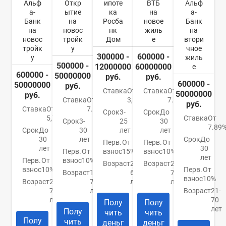
Альф
Откр
ипоте
ВТБ
Альф
а-
ытие
ка
на
а-
Банк
на
Росба
новое
Банк
на
новос
нк
жиль
на
новос
тройк
Дом
е
втори
тройк
у
чное
300000 -
600000 -
у
жиль
500000 -
12000000
60000000
е
600000 -
50000000
руб.
руб.
600000 -
50000000
руб.
Ставка
От
Ставка
От
50000000
руб.
Ставка
От
3,2%
7.4%
руб.
Ставка
От
7.5%
Срок
3-
Срок
До
5,79%
Ставка
От
Срок
3-
25
30
7.89
Срок
До
30
лет
лет
30
лет
Срок
До
Перв.
От
Перв.
От
лет
30
Перв.
От
взнос
15%
взнос
10%
лет
Перв.
От
взнос
10%
Возраст
21-
Возраст
21-
взнос
10%
Перв.
От
Возраст
18-
65
75
взнос
10%
Возраст
21-
70
лет
лет
70
лет
Возраст
21-
лет
70
Полу
Полу
лет
Полу
чить
чить
Полу
чить
деньг
деньг