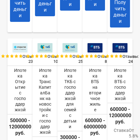
Полу
чить
деньг
и
и
чить
деньг
и
деньг
и
и
Отзывы:
Отзывы:
Отзывы:
Отзывы:
Отзывы:
23
10
25
8
24
Ипоте
Ипоте
Ипоте
Ипоте
Ипоте
ка
ка
ка
ка
ка
Откр
Транс
ТКБ с
ВТБ
ВТБ с
ытие
Капит
госпо
на
госпо
с
алБа
ддер
втори
ддер
госпо
нк на
жкой
чное
жкой
ддер
новос
для
жиль
600000 -
жкой
тройк
семей
е
12000000
и с
с
500000 -
600000 -
госпо
детьм
руб.
12000000
60000000
ддер
и
Ставка
От
жкой
руб.
руб.
5.8%
300000 -