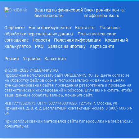
Ваш гид по финансовой
Электронная почта:
безопасности
info@orelbanks.ru
О проекте
Наши преимущества
Контакты
Политика
обработки персональных данных
Пользовательское
соглашение
Новости
Полезная информация
Кредитный
калькулятор
РКО
Заявка на ипотеку
Карта сайта
Россия
Украина
Казахстан
© 2008–2026 ORELBANKS.RU.
Продолжая использовать сайт ORELBANKS.RU, вы даете согласие
на обработку файлов cookie, пользовательских данных в целях
функционирования сайта, проведения ретаргетинга и проведения
статистических исследований и обзоров. Если вы не хотите, чтобы
ваши данные обрабатывались, покиньте сайт.
ИНН 7713620673, ОГРН 5077746801820. 127549, г. Москва, ул.
Пришвина, д. 8, к. 2. Бесплатный контактный номер: 8 (800) 600-64-
04.
При использовании материалов сайта гиперссылка на orelbanks.ru
обязательна.