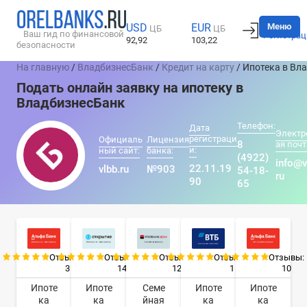
Вход
Меню
USD
EUR
ЦБ
ЦБ
Ваш гид по финансовой
Регистрац
92,92
103,22
безопасности
На главную
/
ВладбизнесБанк
/
Кредит на карту
/ Ипотека в Вл
Подать онлайн заявку на ипотеку в
ВладбизнесБанк
Телефон:
Дата
Электр
регистраци
Официаль
Лицензия
8
ая почт
и:
ный сайт:
банка:
(4922)
info@v
22.11.19
vlbb.ru
№903
54-18-
ru
90
65
Отзывы:
Отзывы:
Отзывы:
Отзывы:
Отзывы:
3
14
12
1
10
Ипоте
Ипоте
Семе
Ипоте
Ипоте
ка
ка
йная
ка
ка