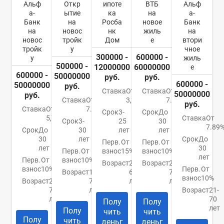
Альф
Откр
ипоте
ВТБ
Альф
а-
ытие
ка
на
а-
Банк
на
Росба
новое
Банк
на
новос
нк
жиль
на
новос
тройк
Дом
е
втори
тройк
у
чное
300000 -
600000 -
у
жиль
500000 -
12000000
60000000
е
600000 -
50000000
руб.
руб.
600000 -
50000000
руб.
Ставка
От
Ставка
От
50000000
руб.
Ставка
От
3,2%
7.4%
руб.
Ставка
От
7.5%
Срок
3-
Срок
До
5,79%
Ставка
От
Срок
3-
25
30
7.89
Срок
До
30
лет
лет
30
лет
Срок
До
Перв.
От
Перв.
От
лет
30
Перв.
От
взнос
15%
взнос
10%
лет
Перв.
От
взнос
10%
Возраст
21-
Возраст
21-
взнос
10%
Перв.
От
Возраст
18-
65
75
взнос
10%
Возраст
21-
70
лет
лет
70
лет
Возраст
21-
лет
70
Полу
Полу
лет
Полу
чить
чить
Полу
чить
деньг
деньг