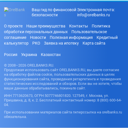
Ваш гид по финансовой
Электронная почта:
безопасности
info@orelbanks.ru
О проекте
Наши преимущества
Контакты
Политика
обработки персональных данных
Пользовательское
соглашение
Новости
Полезная информация
Кредитный
калькулятор
РКО
Заявка на ипотеку
Карта сайта
Россия
Украина
Казахстан
© 2008–2026 ORELBANKS.RU.
Продолжая использовать сайт ORELBANKS.RU, вы даете согласие
на обработку файлов cookie, пользовательских данных в целях
функционирования сайта, проведения ретаргетинга и проведения
статистических исследований и обзоров. Если вы не хотите, чтобы
ваши данные обрабатывались, покиньте сайт.
ИНН 7713620673, ОГРН 5077746801820. 127549, г. Москва, ул.
Пришвина, д. 8, к. 2. Бесплатный контактный номер: 8 (800) 600-64-
04.
При использовании материалов сайта гиперссылка на orelbanks.ru
обязательна.