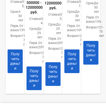
Ставка
От
Ставка
От
500000 -
12000000
Срок
До
5,99%
7.4%
12000000
30
руб.
Срок
3-
Срок
До
лет
руб.
Ставка
От
30
30
Перв.
От
Ставка
От
5.9%
лет
лет
взнос
15%
4.84%
Срок
До
Перв.
От
Перв.
От
Возраст
21-
Срок
До
25
взнос
15%
взнос
10%
75
25
лет
Возраст
18-
Возраст
21-
лет
лет
Перв.
От
70
75
Перв.
От
взнос
20%
лет
лет
Полу
взнос
20%
Возраст
20-
чить
Возраст
20-
75
Полу
Полу
деньг
75
лет
чить
чить
и
лет
деньг
деньг
Полу
и
и
Полу
чить
чить
деньг
деньг
и
и