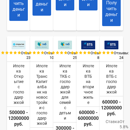
Полу
чить
деньг
и
и
чить
деньг
и
деньг
и
и
Отзывы:
Отзывы:
Отзывы:
Отзывы:
Отзывы:
23
10
25
8
24
Ипоте
Ипоте
Ипоте
Ипоте
Ипоте
ка
ка
ка
ка
ка
Откр
Транс
ТКБ с
ВТБ
ВТБ с
ытие
Капит
госпо
на
госпо
с
алБа
ддер
втори
ддер
госпо
нк на
жкой
чное
жкой
ддер
новос
для
жиль
600000 -
жкой
тройк
семей
е
12000000
и с
с
500000 -
600000 -
госпо
детьм
руб.
12000000
60000000
ддер
и
Ставка
От
жкой
руб.
руб.
5.8%
300000 -