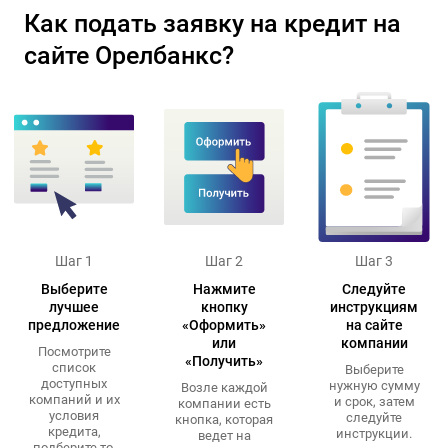
Как подать заявку на кредит на
сайте Орелбанкс?
Шаг 1
Шаг 2
Шаг 3
Выберите
Нажмите
Следуйте
лучшее
кнопку
инструкциям
предложение
«Оформить»
на сайте
или
компании
Посмотрите
«Получить»
список
Выберите
доступных
нужную сумму
Возле каждой
компаний и их
и срок, затем
компании есть
условия
следуйте
кнопка, которая
кредита,
инструкции.
ведет на
подберите то,