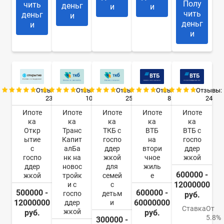
Полу
чить
деньг
и
и
чить
деньг
и
деньг
и
и
Отзывы:
Отзывы:
Отзывы:
Отзывы:
Отзывы:
23
10
25
8
24
Ипоте
Ипоте
Ипоте
Ипоте
Ипоте
ка
ка
ка
ка
ка
Откр
Транс
ТКБ с
ВТБ
ВТБ с
ытие
Капит
госпо
на
госпо
с
алБа
ддер
втори
ддер
госпо
нк на
жкой
чное
жкой
ддер
новос
для
жиль
600000 -
жкой
тройк
семей
е
12000000
и с
с
500000 -
600000 -
госпо
детьм
руб.
12000000
60000000
ддер
и
Ставка
От
жкой
руб.
руб.
5.8%
300000 -