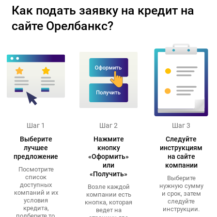
Как подать заявку на кредит на
сайте Орелбанкс?
Шаг 1
Шаг 2
Шаг 3
Выберите
Нажмите
Следуйте
лучшее
кнопку
инструкциям
предложение
«Оформить»
на сайте
или
компании
Посмотрите
«Получить»
список
Выберите
доступных
нужную сумму
Возле каждой
компаний и их
и срок, затем
компании есть
условия
следуйте
кнопка, которая
кредита,
инструкции.
ведет на
подберите то,