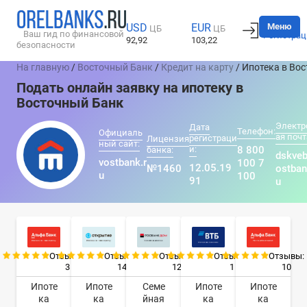
Вход
Меню
USD
EUR
ЦБ
ЦБ
Ваш гид по финансовой
Регистрац
92,92
103,22
безопасности
На главную
/
Восточный Банк
/
Кредит на карту
/ Ипотека в Во
Подать онлайн заявку на ипотеку в
Восточный Банк
Электр
Дата
Телефон:
Официаль
ая почт
регистраци
Лицензия
ный сайт:
и:
8 800
банка:
dskve
vostbank.r
100 7
12.05.19
№1460
ostban
u
100
91
u
Отзывы:
Отзывы:
Отзывы:
Отзывы:
Отзывы:
3
14
12
1
10
Ипоте
Ипоте
Семе
Ипоте
Ипоте
ка
ка
йная
ка
ка