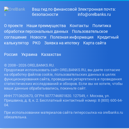
Ваш гид по финансовой
Электронная почта:
безопасности
info@orelbanks.ru
О проекте
Наши преимущества
Контакты
Политика
обработки персональных данных
Пользовательское
соглашение
Новости
Полезная информация
Кредитный
калькулятор
РКО
Заявка на ипотеку
Карта сайта
Россия
Украина
Казахстан
© 2008–2026 ORELBANKS.RU.
Продолжая использовать сайт ORELBANKS.RU, вы даете согласие
на обработку файлов cookie, пользовательских данных в целях
функционирования сайта, проведения ретаргетинга и проведения
статистических исследований и обзоров. Если вы не хотите, чтобы
ваши данные обрабатывались, покиньте сайт.
ИНН 7713620673, ОГРН 5077746801820. 127549, г. Москва, ул.
Пришвина, д. 8, к. 2. Бесплатный контактный номер: 8 (800) 600-64-
04.
При использовании материалов сайта гиперссылка на orelbanks.ru
обязательна.