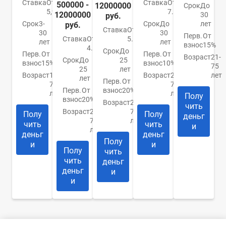
Ставка
От
Ставка
От
500000 -
12000000
Срок
До
5,99%
7.4%
12000000
30
руб.
Срок
3-
Срок
До
лет
руб.
Ставка
От
30
30
Перв.
От
Ставка
От
5.9%
лет
лет
взнос
15%
4.84%
Срок
До
Перв.
От
Перв.
От
Возраст
21-
Срок
До
25
взнос
15%
взнос
10%
75
25
лет
Возраст
18-
Возраст
21-
лет
лет
Перв.
От
70
75
Перв.
От
взнос
20%
лет
лет
Полу
взнос
20%
Возраст
20-
чить
Возраст
20-
75
Полу
Полу
деньг
75
лет
чить
чить
и
лет
деньг
деньг
Полу
и
и
Полу
чить
чить
деньг
деньг
и
и