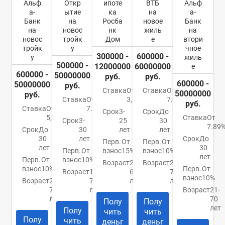
Альф
Откр
ипоте
ВТБ
Альф
а-
ытие
ка
на
а-
Банк
на
Росба
новое
Банк
на
новос
нк
жиль
на
новос
тройк
Дом
е
втори
тройк
у
чное
300000 -
600000 -
у
жиль
500000 -
12000000
60000000
е
600000 -
50000000
руб.
руб.
600000 -
50000000
руб.
Ставка
От
Ставка
От
50000000
руб.
Ставка
От
3,2%
7.4%
руб.
Ставка
От
7.5%
Срок
3-
Срок
До
5,79%
Ставка
От
Срок
3-
25
30
7.89
Срок
До
30
лет
лет
30
лет
Срок
До
Перв.
От
Перв.
От
лет
30
Перв.
От
взнос
15%
взнос
10%
лет
Перв.
От
взнос
10%
Возраст
21-
Возраст
21-
взнос
10%
Перв.
От
Возраст
18-
65
75
взнос
10%
Возраст
21-
70
лет
лет
70
лет
Возраст
21-
лет
70
Полу
Полу
лет
Полу
чить
чить
Полу
чить
деньг
деньг