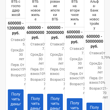
ВТБ с
ВТБ
рован
ВТБ
Альф
госпо
на
ие
на
а-
ддер
новое
ипоте
втори
Банк
жкой
жиль
ки
чное
на
е
ВТБ
жиль
новос
600000 -
е
тройк
600000 -
600000 -
12000000
у
600000 -
60000000
30000000
руб.
600000 -
60000000
руб.
руб.
Ставка
От
50000000
руб.
5.8%
Ставка
От
Ставка
От
руб.
7.4%
7.8%
Ставка
От
Срок
До
7.4%
Ставка
От
30
Срок
До
Срок
До
5,79
лет
30
30
Срок
До
лет
лет
30
Срок
До
Перв.
От
лет
30
взнос
15%
Перв.
От
Перв.
Отсутствует
лет
взнос
10%
взнос
Перв.
От
Возраст
21-
взнос
10%
Перв.
От
75
Возраст
21-
Возраст
21-
взнос
10%
лет
75
75
Возраст
21-
лет
лет
75
Возраст
21-
лет
70
Полу
лет
Полу
Полу
чить
Полу
чить
чить
деньг
Полу
чить
деньг
деньг
и