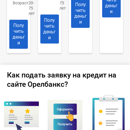
Возраст
20-
75
Полу
деньг
75
лет
чить
и
лет
деньг
Полу
и
Полу
чить
чить
деньг
деньг
и
и
Как подать заявку на кредит на
сайте Орелбанкс?