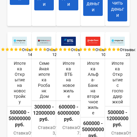
чить
деньг
и
и
деньг
и
и
Отзывы:
Отзывы:
Отзывы:
Отзывы:
Отзывы:
14
12
1
10
23
Ипоте
Семе
Ипоте
Ипоте
Ипоте
ка
йная
ка
ка
ка
Откр
ипоте
ВТБ
Альф
Откр
ытие
ка
на
а-
ытие
на
Росба
новое
Банк
с
новос
нк
жиль
на
госпо
тройк
Дом
е
втори
ддер
у
чное
жкой
300000 -
600000 -
жиль
500000 -
500000 -
12000000
60000000
е
50000000
12000000
руб.
руб.
600000 -
руб.
руб.
Ставка
От
Ставка
От
50000000
Ставка
От
3,2%
7.4%
Ставка
От
руб.