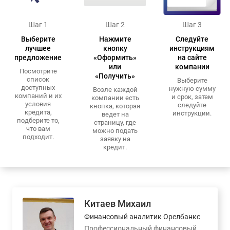
Шаг 1
Шаг 2
Шаг 3
Выберите
Нажмите
Следуйте
лучшее
кнопку
инструкциям
предложение
«Оформить»
на сайте
или
компании
Посмотрите
«Получить»
список
Выберите
доступных
нужную сумму
Возле каждой
компаний и их
и срок, затем
компании есть
условия
следуйте
кнопка, которая
кредита,
инструкции.
ведет на
подберите то,
страницу, где
что вам
можно подать
подходит.
заявку на
кредит.
Китаев Михаил
Финансовый аналитик Орелбанкс
Профессиональный финансовый