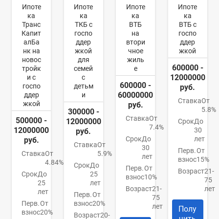
Ипоте
Ипоте
Ипоте
Ипоте
ка
ка
ка
ка
Транс
ТКБ с
ВТБ
ВТБ с
Капит
госпо
на
госпо
алБа
ддер
втори
ддер
нк на
жкой
чное
жкой
новос
для
жиль
600000 -
тройк
семей
е
12000000
и с
с
600000 -
госпо
детьм
руб.
60000000
ддер
и
Ставка
От
жкой
руб.
5.8%
300000 -
Ставка
От
500000 -
12000000
Срок
До
7.4%
12000000
30
руб.
Срок
До
лет
руб.
Ставка
От
30
Перв.
От
Ставка
От
5.9%
лет
взнос
15%
4.84%
Срок
До
Перв.
От
Возраст
21-
Срок
До
25
взнос
10%
75
25
лет
Возраст
21-
лет
лет
Перв.
От
75
Перв.
От
взнос
20%
лет
Полу
взнос
20%
Возраст
20-
чить