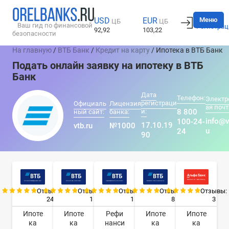
Вход
Меню
USD
EUR
ЦБ
ЦБ
Ваш гид по финансовой
Регистрац
92,92
103,22
безопасности
На главную
/
ВТБ Банк
/
Кредит на карту
/ Ипотека в ВТБ Банк
Подать онлайн заявку на ипотеку в ВТБ
Банк
Дата
Телефон:
Электр
регистраци
Официаль
Лицензия
ая почт
и:
8 800
ный сайт:
банка:
info@v
100-24-
17.10.19
vtb.ru
№1000
u
24
90
Отзывы:
Отзывы:
Отзывы:
Отзывы:
Отзывы:
24
1
1
8
3
Ипоте
Ипоте
Рефи
Ипоте
Ипоте
ка
ка
нанси
ка
ка