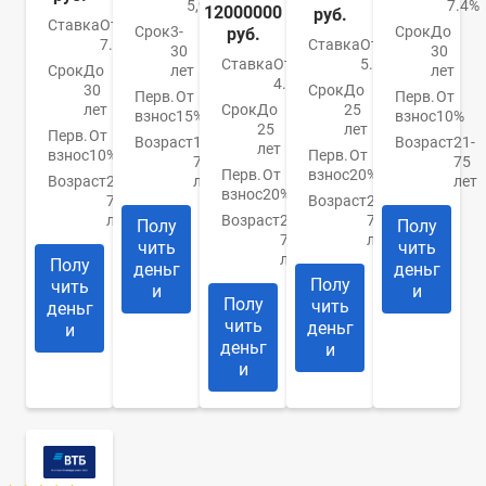
5,99%
7.4%
12000000
руб.
Ставка
От
Срок
3-
Срок
До
руб.
7.89%
Ставка
От
30
30
Ставка
От
5.9%
Срок
До
лет
лет
4.84%
30
Срок
До
Перв.
От
Перв.
От
лет
Срок
До
25
взнос
15%
взнос
10%
25
лет
Перв.
От
Возраст
18-
Возраст
21-
лет
взнос
10%
Перв.
От
70
75
Перв.
От
взнос
20%
Возраст
21-
лет
лет
взнос
20%
70
Возраст
20-
лет
Возраст
20-
75
Полу
Полу
75
лет
чить
чить
лет
Полу
деньг
деньг
Полу
чить
и
и
Полу
чить
деньг
чить
деньг
и
деньг
и
и