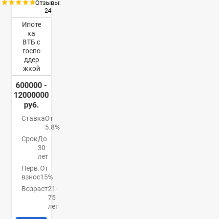
Отзывы:
24
Ипоте
ка
ВТБ с
госпо
ддер
жкой
600000 -
12000000
руб.
Ставка
От
5.8%
Срок
До
30
лет
Перв.
От
взнос
15%
Возраст
21-
75
лет