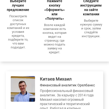
Выберите
Нажмите
Следуйте
лучшее
кнопку
инструкциям
предложение
«Оформить»
на сайте
или
компании
Посмотрите
«Получить»
список
Выберите
доступных
нужную сумму
Возле каждой
компаний и их
и срок, затем
компании есть
условия
следуйте
кнопка, которая
кредита,
инструкции.
ведет на
подберите то,
страницу, где
что вам
можно подать
подходит.
заявку на
кредит.
Китаев Михаил
Финансовый аналитик Орелбанкс
Профессиональный финансовый
аналитик. За карьеру с 2014 года
Михаил накопил огромный
практический и теоритический
опыт. Работал в крупных