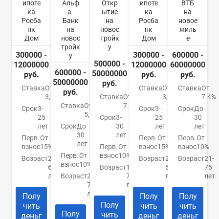
ипоте
Альф
Откр
ипоте
ВТБ
ка
а-
ытие
ка
на
Росба
Банк
на
Росба
новое
нк
на
новос
нк
жиль
Дом
новос
тройк
Дом
е
тройк
у
300000 -
300000 -
600000 -
у
500000 -
12000000
12000000
60000000
600000 -
50000000
руб.
руб.
руб.
50000000
руб.
Ставка
От
Ставка
От
Ставка
От
руб.
3,2%
Ставка
От
3,2%
7.4%
Ставка
От
7.5%
Срок
3-
Срок
3-
Срок
До
5,79%
25
Срок
3-
25
30
лет
Срок
До
30
лет
лет
30
лет
Перв.
От
Перв.
От
Перв.
От
лет
взнос
15%
Перв.
От
взнос
15%
взнос
10%
Перв.
От
взнос
10%
Возраст
21-
Возраст
21-
Возраст
21-
взнос
10%
65
Возраст
18-
65
75
лет
Возраст
21-
70
лет
лет
70
лет
лет
Полу
Полу
Полу
Полу
чить
чить
чить
Полу
чить
деньг
деньг
деньг