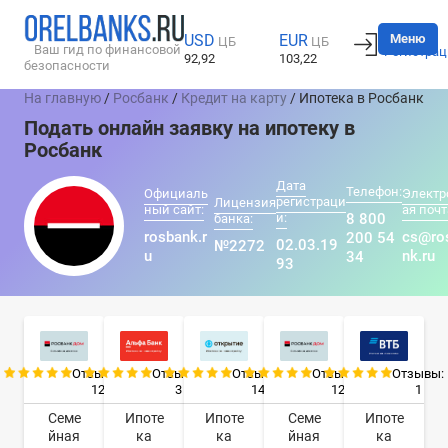
Вход
Меню
USD
EUR
ЦБ
ЦБ
Ваш гид по финансовой
Регистрац
92,92
103,22
безопасности
На главную
/
Росбанк
/
Кредит на карту
/ Ипотека в Росбанк
Подать онлайн заявку на ипотеку в
Росбанк
Дата
Телефон:
Официаль
Электр
регистраци
Лицензия
ный сайт:
ая почт
и:
8 800
банка:
rosbank.r
cs@ro
200 54
02.03.19
№2272
u
nk.ru
34
93
Отзывы:
Отзывы:
Отзывы:
Отзывы:
Отзывы:
12
3
14
12
1
Семе
Ипоте
Ипоте
Семе
Ипоте
йная
ка
ка
йная
ка