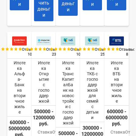
чить
деньг
и
и
и
деньг
и
и
Отзывы:
Отзывы:
Отзывы:
Отзывы:
Отзывы:
10
23
10
25
8
Ипоте
Ипоте
Ипоте
Ипоте
Ипоте
ка
ка
ка
ка
ка
Альф
Откр
Транс
ТКБ с
ВТБ
а-
ытие
Капит
госпо
на
Банк
с
алБа
ддер
втори
на
госпо
нк на
жкой
чное
втори
ддер
новос
для
жиль
чное
жкой
тройк
семей
е
жиль
и с
с
500000 -
600000 -
е
госпо
детьм
12000000
60000000
ддер
и
600000 -
жкой
руб.
руб.
300000 -
50000000
Ставка
От
Ставка
От
500000 -
12000000
руб.