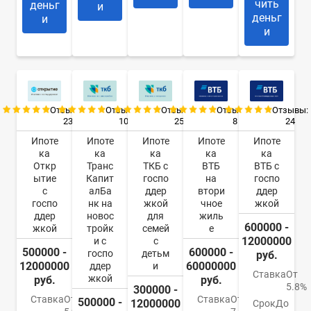
чить
деньг
и
деньг
и
и
Отзывы:
Отзывы:
Отзывы:
Отзывы:
Отзывы:
23
10
25
8
24
Ипоте
Ипоте
Ипоте
Ипоте
Ипоте
ка
ка
ка
ка
ка
Откр
Транс
ТКБ с
ВТБ
ВТБ с
ытие
Капит
госпо
на
госпо
с
алБа
ддер
втори
ддер
госпо
нк на
жкой
чное
жкой
ддер
новос
для
жиль
600000 -
жкой
тройк
семей
е
12000000
и с
с
500000 -
600000 -
госпо
детьм
руб.
12000000
60000000
ддер
и
Ставка
От
жкой
руб.
руб.
5.8%
300000 -
Ставка
От
Ставка
От
500000 -
12000000
Срок
До