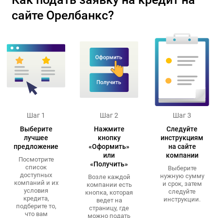
сайте Орелбанкс?
Шаг 1
Шаг 2
Шаг 3
Выберите
Нажмите
Следуйте
лучшее
кнопку
инструкциям
предложение
«Оформить»
на сайте
или
компании
Посмотрите
«Получить»
список
Выберите
доступных
нужную сумму
Возле каждой
компаний и их
и срок, затем
компании есть
условия
следуйте
кнопка, которая
кредита,
инструкции.
ведет на
подберите то,
страницу, где
что вам
можно подать