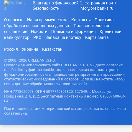
Ваш гид по финансовой
Электронная почта:
безопасности
info@orelbanks.ru
О проекте
Наши преимущества
Контакты
Политика
обработки персональных данных
Пользовательское
соглашение
Новости
Полезная информация
Кредитный
калькулятор
РКО
Заявка на ипотеку
Карта сайта
Россия
Украина
Казахстан
© 2008–2026 ORELBANKS.RU.
Продолжая использовать сайт ORELBANKS.RU, вы даете согласие
на обработку файлов cookie, пользовательских данных в целях
функционирования сайта, проведения ретаргетинга и проведения
статистических исследований и обзоров. Если вы не хотите, чтобы
ваши данные обрабатывались, покиньте сайт.
ИНН 7713620673, ОГРН 5077746801820. 127549, г. Москва, ул.
Пришвина, д. 8, к. 2. Бесплатный контактный номер: 8 (800) 600-64-
04.
При использовании материалов сайта гиперссылка на orelbanks.ru
обязательна.