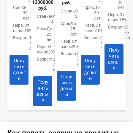
5,99%
7.4%
12000000
30
руб.
Срок
3-
Срок
До
лет
руб.
Ставка
От
30
30
Перв.
От
Ставка
От
5.9%
лет
лет
взнос
15%
4.84%
Срок
До
Перв.
От
Перв.
От
Возраст
21-
Срок
До
25
взнос
15%
взнос
10%
75
25
лет
Возраст
18-
Возраст
21-
лет
лет
Перв.
От
70
75
Перв.
От
взнос
20%
лет
лет
Полу
взнос
20%
Возраст
20-
чить
Возраст
20-
75
Полу
Полу
деньг
75
лет
чить
чить
и
лет
деньг
деньг
Полу
и
и
Полу
чить
чить
деньг
деньг
и
и
Как подать заявку на кредит на