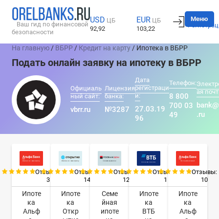
Вход
Меню
USD
EUR
ЦБ
ЦБ
Ваш гид по финансовой
Регистрац
92,92
103,22
безопасности
На главную
/
ВБРР
/
Кредит на карту
/ Ипотека в ВБРР
Подать онлайн заявку на ипотеку в ВБРР
Дата
Телефон:
Электр
регистраци
Официаль
Лицензия
ая почт
и:
8 800
ный сайт:
банка:
bank@
700 03
27.03.19
vbrr.ru
№3287
.ru
49
96
Отзывы:
Отзывы:
Отзывы:
Отзывы:
Отзывы:
3
14
12
1
10
Ипоте
Ипоте
Семе
Ипоте
Ипоте
ка
ка
йная
ка
ка
Альф
Откр
ипоте
ВТБ
Альф