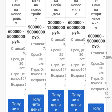
а-
ытие
ка
на
а-
Банк
на
Росба
новое
Банк
на
новос
нк
жиль
на
новос
тройк
Дом
е
втори
тройк
у
чное
300000 -
600000 -
у
жиль
500000 -
12000000
60000000
е
600000 -
50000000
руб.
руб.
600000 -
50000000
руб.
Ставка
От
Ставка
От
50000000
руб.
Ставка
От
3,2%
7.4%
руб.
Ставка
От
7.5%
Срок
3-
Срок
До
5,79%
Ставка
От
Срок
3-
25
30
7.89
Срок
До
30
лет
лет
30
лет
Срок
До
Перв.
От
Перв.
От
лет
30
Перв.
От
взнос
15%
взнос
10%
лет
Перв.
От
взнос
10%
Возраст
21-
Возраст
21-
взнос
10%
Перв.
От
Возраст
18-
65
75
взнос
10%
Возраст
21-
70
лет
лет
70
лет
Возраст
21-
лет
70
Полу
Полу
лет
Полу
чить
чить
Полу
чить
деньг
деньг
Полу
чить
деньг
и
и