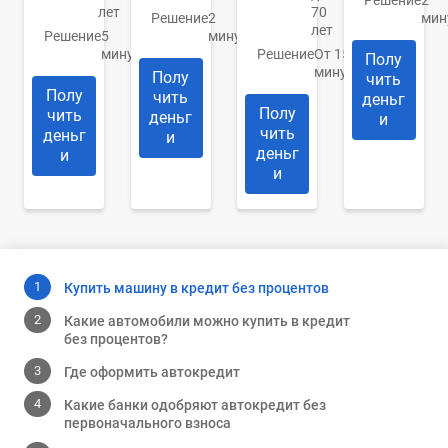
лет
70
Решение
2
мин
лет
Решение
5
минуты
минут
Решение
От 15
Полу
минут
Полу
чить
Полу
чить
деньг
Полу
чить
деньг
и
чить
деньг
и
деньг
и
и
Купить машину в кредит без процентов
Какие автомобили можно купить в кредит
без процентов?
Где оформить автокредит
Какие банки одобряют автокредит без
первоначального взноса