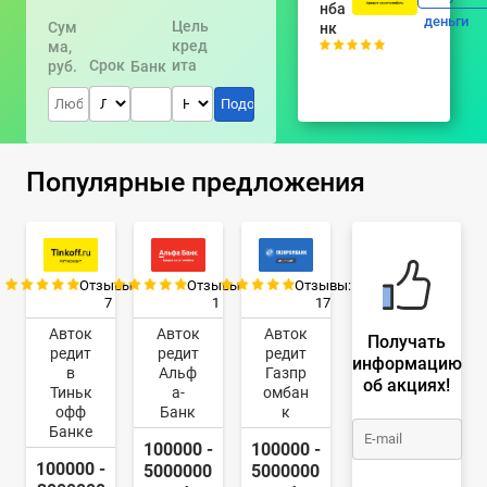
нба
деньги
Цель
Сум
нк
кред
ма,
Срок
ита
руб.
Банк
Популярные предложения
Отзывы:
Отзывы:
Отзывы:
7
1
17
Авток
Авток
Авток
Получать
редит
редит
редит
информацию
в
Альф
Газпр
об акциях!
Тиньк
а-
омбан
офф
Банк
к
Банке
100000 -
100000 -
100000 -
5000000
5000000