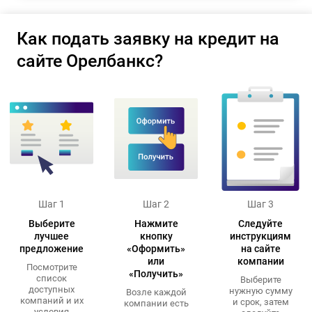
Как подать заявку на кредит на
сайте Орелбанкс?
Шаг 1
Шаг 2
Шаг 3
Выберите
Нажмите
Следуйте
лучшее
кнопку
инструкциям
предложение
«Оформить»
на сайте
или
компании
Посмотрите
«Получить»
список
Выберите
доступных
нужную сумму
Возле каждой
компаний и их
и срок, затем
компании есть
условия