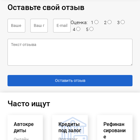
Оставьте свой отзыв
Оценка:
1
2
3
4
5
Часто ищут
Автокре
Кредиты
Рефинан
диты
под залог
сировани
е
Онлайн
Под залог