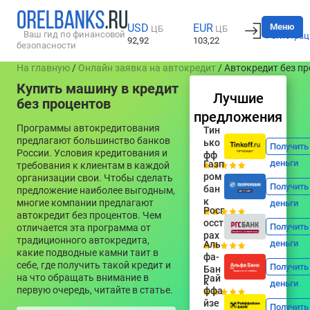
Вход
Меню
USD
EUR
ЦБ
ЦБ
Ваш гид по финансовой
Регистрац
92,92
103,22
безопасности
На главную
/
Онлайн заявка на автокредит
/ Автокредит без п
Купить машину в кредит
Лучшие
без процентов
предложения
Программы автокредитования
Тин
предлагают большинство банков
ько
Получить
России. Условия кредитования и
фф
деньги
Газп
требования к клиентам в каждой
ром
организации свои. Чтобы сделать
Получить
бан
предложение наиболее выгодным,
к
многие компании предлагают
деньги
Росг
автокредит без процентов. Чем
осст
Получить
отличается эта программа от
рах
традиционного автокредита,
деньги
Аль
какие подводные камни таит в
фа-
себе, где получить такой кредит и
Получить
Бан
на что обращать внимание в
Рай
к
деньги
первую очередь, читайте в статье.
ффа
йзе
Получить