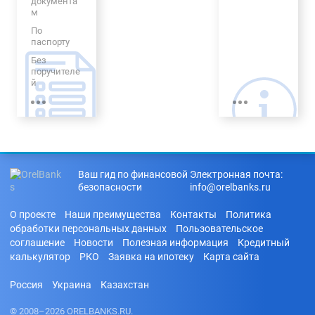
документа
м
Онлайн
По
Быстрый
паспорту
кредит
Без
Выгодный
поручителе
Долгосрочн
й
ый
Без
процентов
С плохой
КИ
Без
Ваш гид по финансовой
Электронная почта:
проверки
безопасности
info@orelbanks.ru
КИ
На карту
О проекте
Наши преимущества
Контакты
Политика
без отказа
обработки персональных данных
Пользовательское
С
соглашение
Новости
Полезная информация
Кредитный
просрочка
калькулятор
РКО
Заявка на ипотеку
Карта сайта
ми
С
Россия
Украина
Казахстан
доставкой
на дом
© 2008–2026 ORELBANKS.RU.