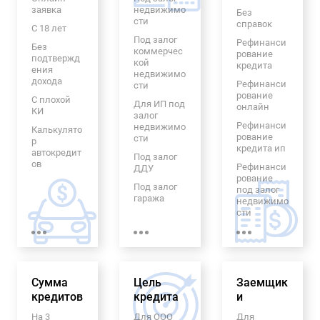
заявка
недвижимо
Без
сти
справок
С 18 лет
Под залог
Рефинанси
Без
коммерчес
рование
подтвержд
кой
кредита
ения
недвижимо
дохода
Рефинанси
сти
рование
С плохой
Для ИП под
онлайн
КИ
залог
Рефинанси
недвижимо
Калькулято
рование
сти
р
кредита ип
автокредит
Под залог
ов
Рефинанси
ДДУ
рование
Без
Под залог
под залог
процентов
гаража
недвижимо
Рефинанси
сти
Под залог
рование
авто
Пенсионер
автокредит
ам
а
Под залог
бизнеса
Рефинанси
На
рование
семейный
Ломбардны
Сумма
Цель
Заемщик
кредитов с
автомобил
й под залог
кредитов
кредита
просрочка
и
ь
квартиры
ми
На 3
Для ООО
Для
Лада в
Пенсионер