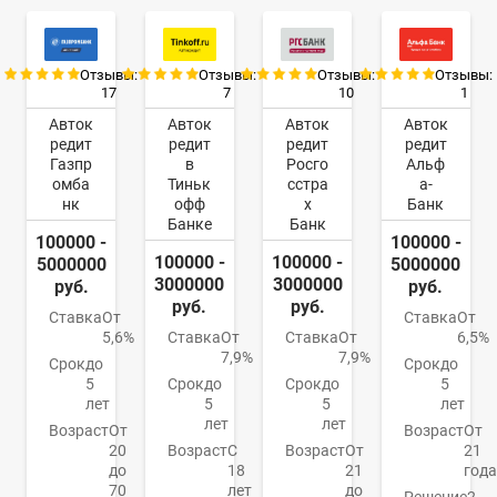
Отзывы:
Отзывы:
Отзывы:
Отзывы:
17
7
10
1
Авток
Авток
Авток
Авток
редит
редит
редит
редит
Газпр
в
Росго
Альф
омба
Тиньк
сстра
а-
нк
офф
х
Банк
Банке
Банк
100000 -
100000 -
100000 -
100000 -
5000000
5000000
3000000
3000000
руб.
руб.
руб.
руб.
Ставка
От
Ставка
От
5,6%
Ставка
От
Ставка
От
6,5%
7,9%
7,9%
Срок
до
Срок
до
5
Срок
до
Срок
до
5
лет
5
5
лет
лет
лет
Возраст
От
Возраст
От
20
Возраст
С
Возраст
От
21
до
18
21
года
70
лет
до
Решение
2