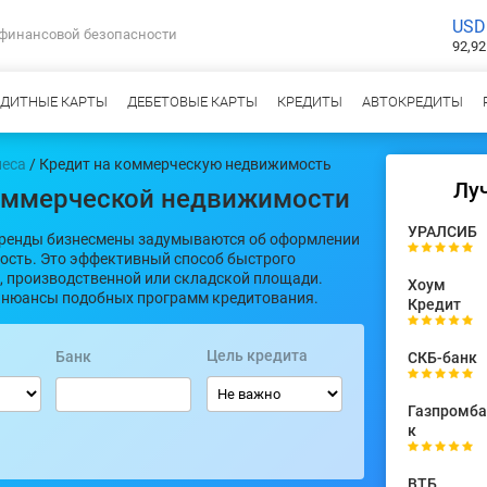
USD
 финансовой безопасности
92,92
ЕДИТНЫЕ КАРТЫ
ДЕБЕТОВЫЕ КАРТЫ
КРЕДИТЫ
АВТОКРЕДИТЫ
неса
/ Кредит на коммерческую недвижимость
Лу
коммерческой недвижимости
УРАЛСИБ
аренды бизнесмены задумываются об оформлении
ость. Это эффективный способ быстрого
й, производственной или складской площади.
Хоум
ь нюансы подобных программ кредитования.
Кредит
Цель кредита
Банк
СКБ-банк
Газпромба
к
ВТБ