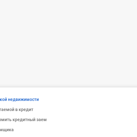
ской недвижимости
таемой в кредит
ормить кредитный заем
емщика