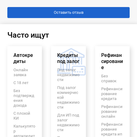
Часто ищут
Автокре
Кредиты
Рефинан
диты
под залог
сировани
е
Онлайн
Под залог
заявка
недвижимо
Без
сти
справок
С 18 лет
Под залог
Рефинанси
Без
коммерчес
рование
подтвержд
кой
кредита
ения
недвижимо
дохода
Рефинанси
сти
рование
С плохой
Для ИП под
онлайн
КИ
залог
Рефинанси
недвижимо
Калькулято
рование
сти
р
кредита ип
автокредит