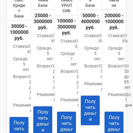
санс
чный
банке
а
омба
Креди
Банк
УРАЛ
Банк
нк
т
СИБ
25000 -
50000 -
200000 -
Банк
100000 -
3000000
4000000
1000000
30000 -
3000000
руб.
руб.
руб.
1000000
руб.
Ставка
От
Ставка
От
Ставка
От
руб.
9%
Ставка
От
0%
0%
Ставка
От
5,5%
Срок
до
Срок
до
Срок
до
6%
5
Срок
до
5
5
Срок
до
лет
7
лет
лет
5
лет
Возраст
От
Возраст
От
Возраст
От
лет
21
Возраст
От
18
20
Возраст
От
до
23
лет
до
20
76
до
85
Решение
От 1
до
лет
70
лет
минуты
70
лет
Решение
От 30
Решение
До
лет
минут
Решение
От 10
1
Полу
Решение
От 1
минут
дня
чить
минуты
Полу
деньг
Полу
Полу
чить
и
Полу
чить
чить
деньг
чить
деньг
деньг
и