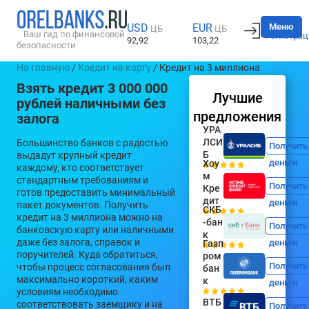
Вход
Меню
USD
EUR
ЦБ
ЦБ
Ваш гид по финансовой
Регистрац
92,92
103,22
безопасности
На главную
/
Кредит на карту
/ Кредит на 3 миллиона
Взять кредит 3 000 000
Лучшие
рублей наличными без
предложения
залога
УРА
ЛСИ
Большинство банков с радостью
Получить
Б
выдадут крупный кредит
деньги
Хоу
каждому, кто соответствует
м
стандартным требованиям и
Получить
Кре
готов предоставить минимальный
дит
деньги
пакет документов. Получить
СКБ
кредит на 3 миллиона можно на
-бан
Получить
банковскую карту или наличными
к
даже без залога, справок и
деньги
Газп
поручителей. Куда обратиться,
ром
Получить
чтобы процесс согласования был
бан
максимально короткий, каким
к
деньги
условиям необходимо
ВТБ
соответствовать заемщику и на
Получить