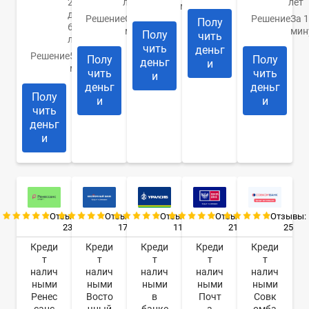
21
лет
лет
минуты
до
Решение
От 10
Решение
За 
Полу
65
минут
мин
Полу
чить
лет
чить
деньг
Решение
5
Полу
Полу
деньг
и
минут
чить
чить
и
деньг
деньг
Полу
и
и
чить
деньг
и
Отзывы:
Отзывы:
Отзывы:
Отзывы:
Отзывы:
23
17
11
21
25
Креди
Креди
Креди
Креди
Креди
т
т
т
т
т
налич
налич
налич
налич
налич
ными
ными
ными
ными
ными
Ренес
Восто
в
Почт
Совк