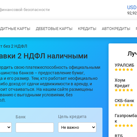
USD
 финансовой безопасности
92,92
ЕДИТНЫЕ КАРТЫ
ДЕБЕТОВЫЕ КАРТЫ
КРЕДИТЫ
АВТОКРЕДИТЫ
ит без 2 НДФЛ
Лу
правки 2 НДФЛ наличными
УРАЛСИБ
ердить свою платежеспособность официальными
ьшинства банков – предоставление бумаг,
 и его размер. Тем, кто работает неофициально
Хоум
ибо доход от сдачи недвижимости в аренду, и
Кредит
стоит отчаиваться. На нашем сайте размещены
ванию с выгодными условиями, без
ФЛ.
СКБ-банк
Газпромба
Цель кредита
Банк
к
ВТБ