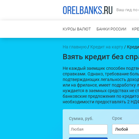
Ваш гид по
КУРСЫ ВАЛЮТ
БАНКИ РОССИИ
КР
На главную
/
Кредит на карту
/ Кред
Взять кредит без с
Не каждый заемщик способен подтв
справками. Однако, требование бол
подтверждающих легальность дохода
или на фрилансе, имеет подработку л
нуждается в заемных средствах не 
банковские предложения по кредито
необходимости предоставлять 2 НД
Срок
Сумма, руб.