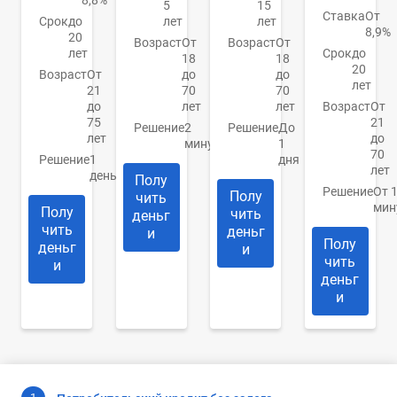
5
15
Ставка
От
Срок
до
лет
лет
8,9%
20
Возраст
От
Возраст
От
лет
Срок
до
18
18
20
Возраст
От
до
до
лет
21
70
70
до
лет
лет
Возраст
От
75
21
Решение
2
Решение
До
лет
до
минуты
1
70
Решение
1
дня
лет
день
Полу
Решение
От 
Полу
чить
мин
Полу
чить
деньг
чить
деньг
и
Полу
деньг
и
чить
и
деньг
и