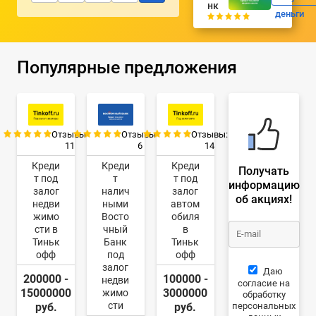
нк
деньги
Популярные предложения
Отзывы:
Отзывы:
Отзывы:
11
6
14
Креди
Креди
Креди
Получать
т под
т
т под
информацию
залог
налич
залог
об акциях!
недви
ными
автом
жимо
Восто
обиля
сти в
чный
в
Тиньк
Банк
Тиньк
офф
под
офф
залог
Даю
200000 -
100000 -
недви
согласие на
15000000
3000000
жимо
обработку
сти
персональных
руб.
руб.