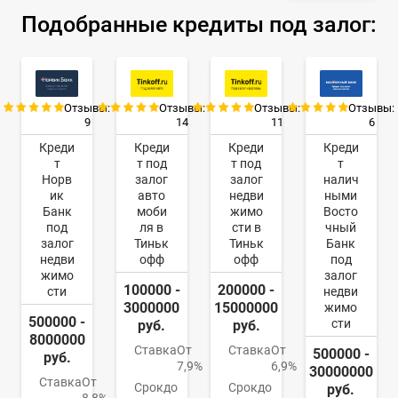
Подобранные кредиты под залог:
Отзывы:
Отзывы:
Отзывы:
Отзывы:
9
14
11
6
Креди
Креди
Креди
Креди
т
т под
т под
т
Норв
залог
залог
налич
ик
авто
недви
ными
Банк
моби
жимо
Восто
под
ля в
сти в
чный
залог
Тиньк
Тиньк
Банк
недви
офф
офф
под
жимо
залог
100000 -
200000 -
сти
недви
3000000
15000000
жимо
500000 -
сти
руб.
руб.
8000000
Ставка
От
Ставка
От
500000 -
руб.
7,9%
6,9%
30000000
Ставка
От
Срок
до
Срок
до
руб.
8,8%