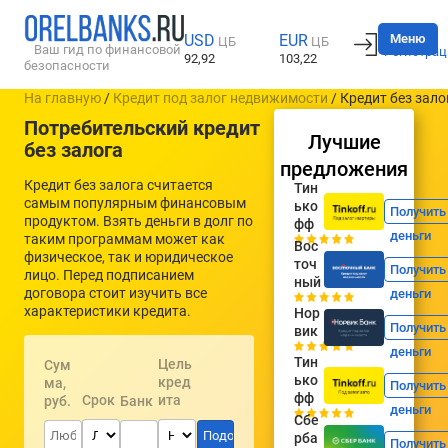
Вход
Меню
USD
EUR
ЦБ
ЦБ
Ваш гид по финансовой
Регистрац
92,92
103,22
безопасности
На главную
/
Кредит под залог недвижимости
/ Кредит без зало
Потребительский кредит
Лучшие
без залога
предложения
Кредит без залога считается
Тин
самым популярным финансовым
ько
Получить
продуктом. Взять деньги в долг по
фф
деньги
таким программам может как
Вос
физическое, так и юридическое
точ
Получить
лицо. Перед подписанием
ный
договора стоит изучить все
деньги
характеристики кредита.
Нор
Получить
вик
деньги
Тин
Цель
Сум
ько
кред
ма,
Получить
фф
Срок
ита
руб.
Банк
деньги
Сбе
рба
Получить