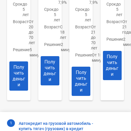
7,9%
7,9%
Срок
до
Срок
до
5
Срок
до
Срок
до
5
лет
5
5
лет
лет
лет
Возраст
От
Возраст
От
20
Возраст
С
Возраст
От
21
до
18
21
года
70
лет
до
Решение
2
лет
70
Решение
2
мин
лет
Решение
5
минуты
минут
Решение
От 15
Полу
минут
Полу
чить
Полу
чить
деньг
Полу
чить
деньг
и
чить
деньг
и
деньг
и
и
Автокредит на грузовой автомобиль -
купить тягач (грузовик) в кредит