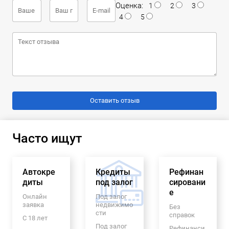
Оценка:
1
2
3
4
5
Часто ищут
Автокре
Кредиты
Рефинан
диты
под залог
сировани
е
Онлайн
Под залог
заявка
недвижимо
Без
сти
справок
С 18 лет
Под залог
Рефинанси