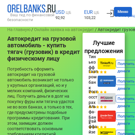
Вход
Меню
USD
EUR
ЦБ
ЦБ
Ваш гид по финансовой
Регистрац
92,92
103,22
безопасности
На главную
/
Онлайн заявка на автокредит
/ Автокредит грузо
Автокредит на грузовой
Лучшие
автомобиль - купить
предложения
тягач (грузовик) в кредит
Тин
физическому лицу
ько
Получить
фф
Потребность оформить
деньги
Газп
автокредит на грузовой
ром
автомобиль возникает не только
Получить
бан
у крупных организаций, но и у
к
деньги
мелких компаний, физических
Росг
лиц. Получить деньги в долг на
осст
Получить
покупку фуры или тягача удастся
рах
деньги
Аль
не во всех банках, а только в тех,
фа-
где предусмотрены подобные
Получить
Бан
программы кредитования. При
Рай
к
этом, заемщик должен
деньги
ффа
соответствовать основным
йзе
Получить
требованиям кредитной