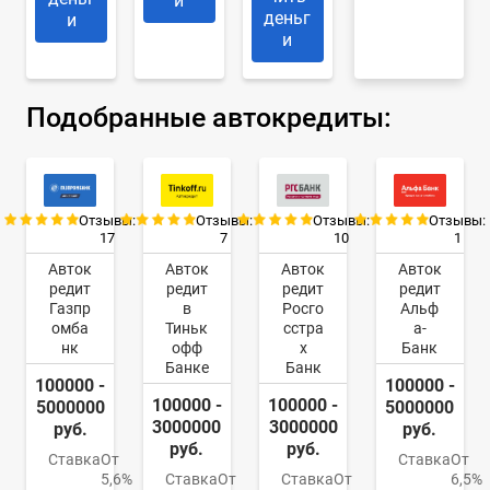
и
деньг
и
и
Подобранные автокредиты:
Отзывы:
Отзывы:
Отзывы:
Отзывы:
17
7
10
1
Авток
Авток
Авток
Авток
редит
редит
редит
редит
Газпр
в
Росго
Альф
омба
Тиньк
сстра
а-
нк
офф
х
Банк
Банке
Банк
100000 -
100000 -
100000 -
100000 -
5000000
5000000
3000000
3000000
руб.
руб.
руб.
руб.
Ставка
От
Ставка
От
5,6%
Ставка
От
Ставка
От
6,5%