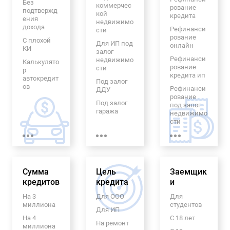
Без
коммерчес
рование
подтвержд
кой
кредита
ения
недвижимо
дохода
Рефинанси
сти
рование
С плохой
Для ИП под
онлайн
КИ
залог
Рефинанси
недвижимо
Калькулято
рование
сти
р
кредита ип
автокредит
Под залог
ов
Рефинанси
ДДУ
рование
Без
Под залог
под залог
процентов
гаража
недвижимо
Рефинанси
сти
Под залог
рование
авто
Пенсионер
автокредит
ам
а
Под залог
бизнеса
Рефинанси
На
рование
семейный
Ломбардны
Сумма
Цель
Заемщик
кредитов с
автомобил
й под залог
кредитов
кредита
просрочка
и
ь
квартиры
ми
На 3
Для ООО
Для
Лада в
Пенсионер
миллиона
студентов
кредит
ам под
Для ИП
залог
На 4
С 18 лет
На новое
недвижимо
На ремонт
миллиона
авто