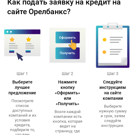
Как подать заявку на кредит на
сайте Орелбанкс?
Шаг 1
Шаг 2
Шаг 3
Выберите
Нажмите
Следуйте
лучшее
кнопку
инструкциям
предложение
«Оформить»
на сайте
или
компании
Посмотрите
«Получить»
список
Выберите
доступных
нужную сумму
Возле каждой
компаний и их
и срок, затем
компании есть
условия
следуйте
кнопка, которая
кредита,
инструкции.
ведет на
подберите то,
страницу, где
что вам