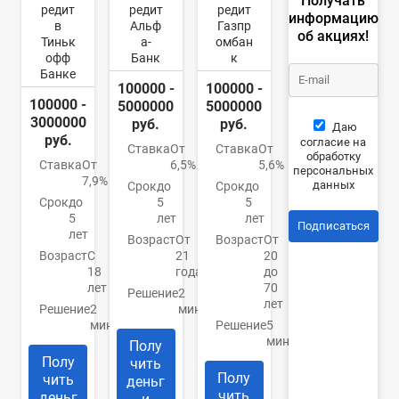
Получать
редит
редит
редит
информацию
в
Альф
Газпр
об акциях!
Тиньк
а-
омбан
офф
Банк
к
Банке
100000 -
100000 -
100000 -
5000000
5000000
3000000
руб.
руб.
Даю
руб.
согласие на
Ставка
От
Ставка
От
обработку
Ставка
От
6,5%
5,6%
персональных
7,9%
данных
Срок
до
Срок
до
Срок
до
5
5
5
лет
лет
Подписаться
лет
Возраст
От
Возраст
От
Возраст
С
21
20
18
года
до
лет
70
Решение
2
лет
Решение
2
минуты
минуты
Решение
5
минут
Полу
Полу
чить
Полу
чить
деньг
чить
деньг