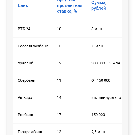
Сумма,
Ср
Банк
процентная
рублей
ле
ставка, %
ВТБ 24
10
3 млн
7
Россельхозбанк
13
3 млн
5
Уралсиб
12
300 000 – 3 млн
3
Сбербанк
11
От 150 000
8
Ак Барс
14
индивидуально
5
Росбанк
17
150 000 -
3
Газпромбанк
13
2,5 млн
7