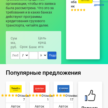
нба
организации, чтобы его заявка
деньги
нк
была рассмотрена. Что это за
требования и в каких банках
действуют программы
кредитования грузового
транспорта, читайте далее.
Цель
Сум
кред
ма,
Срок
ита
руб.
Банк
Популярные предложения
Отзывы:
Отзывы:
Отзывы:
7
1
17
Авток
Авток
Авток