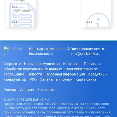
кредит
Без
Выгодный
поручителе
Долгосрочн
й
ый
Без
процентов
С плохой
КИ
Без
Ваш гид по финансовой
Электронная почта:
проверки
безопасности
info@orelbanks.ru
КИ
На карту
О проекте
Наши преимущества
Контакты
Политика
без отказа
обработки персональных данных
Пользовательское
С
соглашение
Новости
Полезная информация
Кредитный
просрочка
калькулятор
РКО
Заявка на ипотеку
Карта сайта
ми
С
Россия
Украина
Казахстан
доставкой
на дом
© 2008–2026 ORELBANKS.RU.
В день
Продолжая использовать сайт ORELBANKS.RU, вы даете согласие
обращения
на обработку файлов cookie, пользовательских данных в целях
функционирования сайта, проведения ретаргетинга и проведения
статистических исследований и обзоров. Если вы не хотите, чтобы