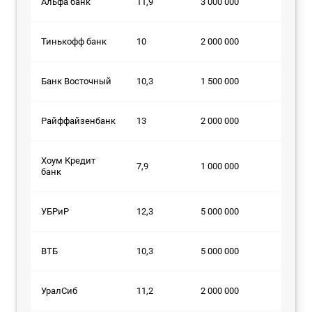
Альфа банк
11,9
3 000 000
84
Тинькофф банк
10
2 000 000
84
Банк Восточный
10,3
1 500 000
60
Райффайзенбанк
13
2 000 000
84
Хоум Кредит
7,9
1 000 000
72
банк
УБРиР
12,3
5 000 000
120
ВТБ
10,3
5 000 000
84
УралСиб
11,2
2 000 000
84