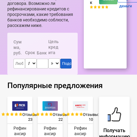
к
договора. Возможно ли
деньги
рефинансирование кредитов с
просрочками, какие требования
банков необходимо соблюсти,
расскажем ниже.
Цель
Сум
кред
ма,
Срок
ита
руб.
Банк
Популярные предложения
Отзывы:
Отзывы:
Отзывы:
23
22
10
Рефин
Рефин
Рефин
Получать
ансир
ансир
ансир
информацию