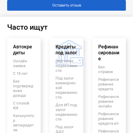
Часто ищут
Автокре
Кредиты
Рефинан
диты
под залог
сировани
е
Онлайн
Под залог
заявка
недвижимо
Без
сти
справок
С 18 лет
Под залог
Рефинанси
Без
коммерчес
рование
подтвержд
кой
кредита
ения
недвижимо
дохода
Рефинанси
сти
рование
С плохой
Для ИП под
онлайн
КИ
залог
Рефинанси
недвижимо
Калькулято
рование
сти
р
кредита ип
автокредит
Под залог
ов
Рефинанси
ДДУ