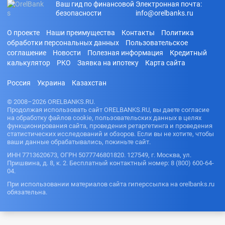
Ваш гид по финансовой
Электронная почта:
проверки
безопасности
info@orelbanks.ru
КИ
На карту
О проекте
Наши преимущества
Контакты
Политика
без отказа
обработки персональных данных
Пользовательское
С
соглашение
Новости
Полезная информация
Кредитный
просрочка
калькулятор
РКО
Заявка на ипотеку
Карта сайта
ми
С
Россия
Украина
Казахстан
доставкой
на дом
© 2008–2026 ORELBANKS.RU.
В день
Продолжая использовать сайт ORELBANKS.RU, вы даете согласие
обращения
на обработку файлов cookie, пользовательских данных в целях
функционирования сайта, проведения ретаргетинга и проведения
статистических исследований и обзоров. Если вы не хотите, чтобы
ваши данные обрабатывались, покиньте сайт.
ИНН 7713620673, ОГРН 5077746801820. 127549, г. Москва, ул.
Пришвина, д. 8, к. 2. Бесплатный контактный номер: 8 (800) 600-64-
04.
При использовании материалов сайта гиперссылка на orelbanks.ru
обязательна.