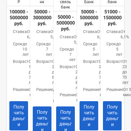
Р
нк
связь
Банк
банк
банк
100000 -
50000 -
50000 -
51000 -
50000 -
5000000
3000000
5000000
1500000
5000000
руб.
руб.
руб.
руб.
руб.
Ставка
От
Ставка
От
Ставка
От
Ставка
От
6,3%
5,9%
Ставка
От
6,9%
6,1%
5,5%
Срок
до
Срок
до
Срок
до
Срок
до
10
7
Срок
до
5
5
лет
лет
7
лет
лет
лет
Возраст
От
Возраст
От
Возраст
От
Возраст
От
19
22
Возраст
От
20
23
до
до
23
до
до
75
65
до
70
70
лет
лет
65
лет
лет
лет
Решение
За 15
Решение
До
Решение
От 15
Решение
От 
минут
1
Решение
За 5
минут
мин
дня
минут
Полу
Полу
Полу
Полу
Полу
чить
чить
чить
чить
чить
деньг
деньг
деньг
деньг
деньг
и
и
и
и
и