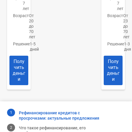
7
7
лет
лет
Возраст
От
Возраст
От
20
23
до
до
70
70
лет
лет
Решение
1-5
Решение
1-3
дней
дня
Полу
Полу
чить
чить
деньг
деньг
и
и
Рефинансирование кредитов с
просрочками: актуальные предложения
Что такое рефинансирование, его