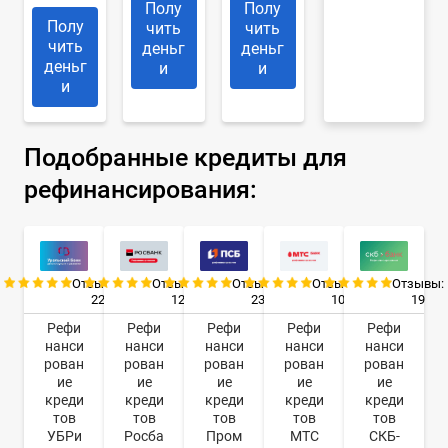
Полу
Полу
Полу
чить
чить
чить
деньг
деньг
деньг
и
и
и
Подобранные кредиты для
рефинансирования:
Отзывы:
Отзывы:
Отзывы:
Отзывы:
Отзывы:
22
12
23
10
19
Рефи
Рефи
Рефи
Рефи
Рефи
нанси
нанси
нанси
нанси
нанси
рован
рован
рован
рован
рован
ие
ие
ие
ие
ие
креди
креди
креди
креди
креди
тов
тов
тов
тов
тов
УБРи
Росба
Пром
МТС
СКБ-