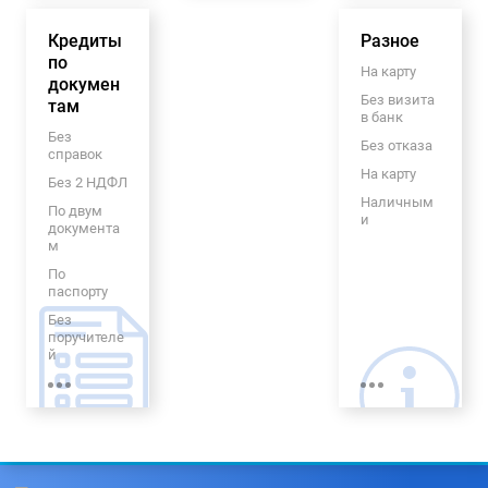
Без залога
Под 0
Евросети
и
процентов
На
Кредиты
Разное
поручителе
коммерчес
й
по
кую
На карту
докумен
недвижимо
Без визита
там
сть
в банк
На отдых
Без
Без отказа
справок
Для малого
На карту
бизнеса
Без 2 НДФЛ
Наличным
По двум
и
документа
м
Онлайн
По
Быстрый
паспорту
кредит
Без
Выгодный
поручителе
Долгосрочн
й
ый
Без
процентов
С плохой
КИ
Без