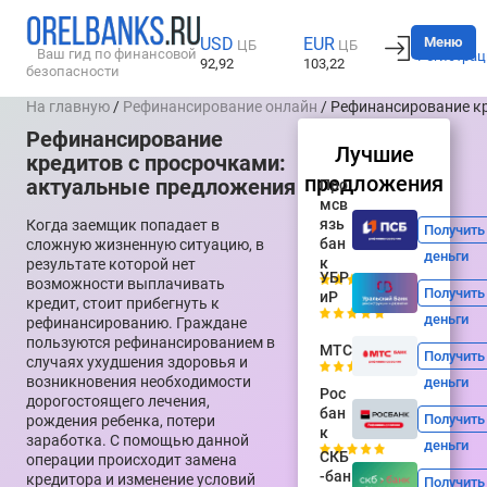
Вход
Меню
USD
EUR
ЦБ
ЦБ
Ваш гид по финансовой
Регистрац
92,92
103,22
безопасности
На главную
/
Рефинансирование онлайн
/ Рефинансирование к
Рефинансирование
Лучшие
кредитов с просрочками:
предложения
актуальные предложения
Про
мсв
язь
Когда заемщик попадает в
Получить
бан
сложную жизненную ситуацию, в
деньги
к
результате которой нет
УБР
возможности выплачивать
Получить
иР
кредит, стоит прибегнуть к
деньги
рефинансированию. Граждане
пользуются рефинансированием в
МТС
Получить
случаях ухудшения здоровья и
возникновения необходимости
деньги
Рос
дорогостоящего лечения,
бан
Получить
рождения ребенка, потери
к
заработка. С помощью данной
деньги
СКБ
операции происходит замена
-бан
кредитора и изменение условий
Получить