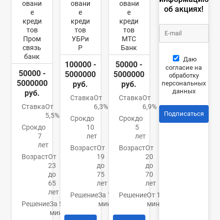
овани
овани
овани
об акциях!
е
е
е
креди
креди
креди
тов
тов
тов
Пром
УБРи
МТС
связь
Р
Банк
банк
Даю
100000 -
50000 -
согласие на
50000 -
5000000
5000000
обработку
5000000
персональных
руб.
руб.
данных
руб.
Ставка
От
Ставка
От
Ставка
От
6,3%
6,9%
Подписаться
5,5%
Срок
до
Срок
до
Срок
до
10
5
7
лет
лет
лет
Возраст
От
Возраст
От
Возраст
От
19
20
23
до
до
до
75
70
65
лет
лет
лет
Решение
За 15
Решение
От 15
Решение
За 5
минут
минут
минут