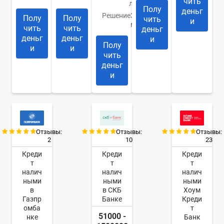
чить
лет
Полу
деньг
Решение
За 5
Полу
Полу
чить
и
минут
чить
чить
деньг
деньг
деньг
и
Полу
и
и
чить
деньг
и
Отзывы:
Отзывы:
Отзывы:
2
10
23
Креди
Креди
Креди
т
т
т
налич
налич
налич
ными
ными
ными
в
в СКБ
Хоум
Газпр
Банке
Креди
омба
т
51000 -
нке
Банк