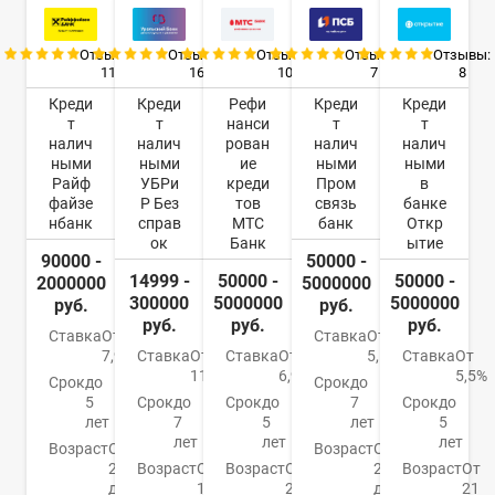
Отзывы:
Отзывы:
Отзывы:
Отзывы:
Отзывы:
11
16
10
7
8
Креди
Креди
Рефи
Креди
Креди
т
т
нанси
т
т
налич
налич
рован
налич
налич
ными
ными
ие
ными
ными
Райф
УБРи
креди
Пром
в
файзе
Р Без
тов
связь
банке
нбанк
справ
МТС
банк
Откр
ок
Банк
ытие
90000 -
50000 -
14999 -
50000 -
50000 -
2000000
5000000
300000
5000000
5000000
руб.
руб.
руб.
руб.
руб.
Ставка
От
Ставка
От
7,99%
Ставка
От
Ставка
От
5,5%
Ставка
От
11%
6,9%
5,5%
Срок
до
Срок
до
5
Срок
до
Срок
до
7
Срок
до
лет
7
5
лет
5
лет
лет
лет
Возраст
От
Возраст
От
23
Возраст
От
Возраст
От
23
Возраст
От
до
19
20
до
21