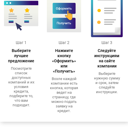
Шаг 1
Шаг 2
Шаг 3
Выберите
Нажмите
Следуйте
лучшее
кнопку
инструкциям
предложение
«Оформить»
на сайте
или
компании
Посмотрите
«Получить»
список
Выберите
доступных
нужную сумму
Возле каждой
компаний и их
и срок, затем
компании есть
условия
следуйте
кнопка, которая
кредита,
инструкции.
ведет на
подберите то,
страницу, где
что вам
можно подать
подходит.
заявку на
кредит.