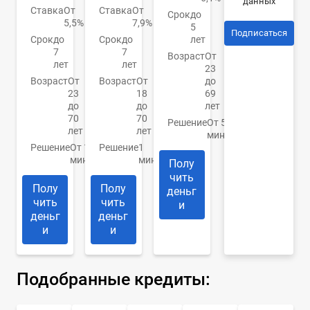
данных
Ставка
От
Ставка
От
Срок
до
5,5%
7,9%
5
Подписаться
Срок
до
Срок
до
лет
7
7
Возраст
От
лет
лет
23
Возраст
От
Возраст
От
до
23
18
69
до
до
лет
70
70
Решение
От 5
лет
лет
минут
Решение
От 10
Решение
1
минут
минута
Полу
чить
Полу
Полу
деньг
чить
чить
и
деньг
деньг
и
и
Подобранные кредиты: