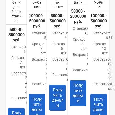
банк
омба
а-
Банк
УБРи
для
нке
Банке
Р
50000 -
бюдж
100000 -
50000 -
100000 -
2000000
етник
5000000
5000000
5000000
ов
руб.
руб.
руб.
руб.
Ставка
От
50000 -
Ставка
От
Ставка
От
8,9%
Ставка
От
3000000
5,9%
6,5%
6,3%
Срок
до
руб.
Срок
до
Срок
до
3
Срок
до
Ставка
От
7
5
лет
10
6,8%
лет
лет
лет
Возраст
От
Срок
до
Возраст
От
Возраст
От
18
Возраст
От
7
20
21
лет
19
лет
до
года
до
Решение
До 10
Возраст
От
70
75
Решение
2
минут
21
лет
лет
минуты
до
Решение
От 10
Решение
За 
Полу
65
минут
мин
Полу
чить
лет
чить
деньг
Решение
5
Полу
Полу
деньг
и
минут
чить
чить
и
деньг
деньг
Полу
и
и