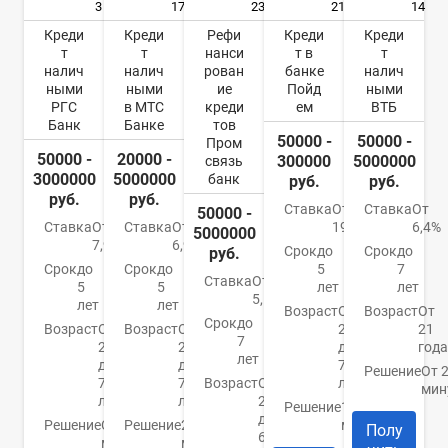
3
17
23
21
14
Креди
Креди
Рефи
Креди
Креди
т
т
нанси
т в
т
налич
налич
рован
банке
налич
ными
ными
ие
Пойд
ными
РГС
в МТС
креди
ем
ВТБ
Банк
Банке
тов
50000 -
50000 -
Пром
50000 -
20000 -
300000
5000000
связь
3000000
5000000
банк
руб.
руб.
руб.
руб.
Ставка
От
Ставка
От
50000 -
Ставка
От
Ставка
От
19,8%
6,4%
5000000
7,9%
6,9%
Срок
до
Срок
до
руб.
Срок
до
Срок
до
5
7
Ставка
От
5
5
лет
лет
5,5%
лет
лет
Возраст
От
Возраст
От
Срок
до
Возраст
От
Возраст
От
22
21
7
21
20
до
года
лет
до
до
70
Решение
От 
70
70
Возраст
От
лет
мин
лет
лет
23
Решение
10
до
Решение
От 15
Решение
2
минут
Полу
65
минут
минуты