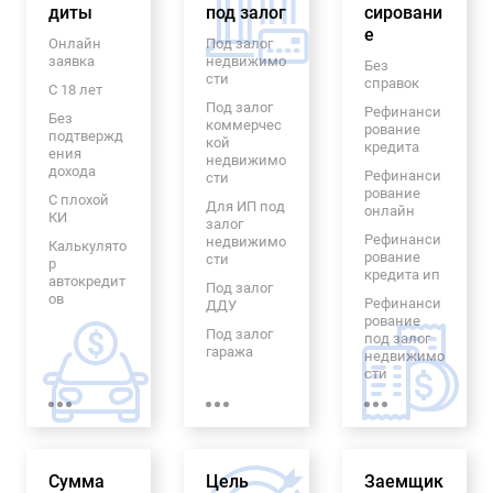
диты
под залог
сировани
е
Онлайн
Под залог
заявка
недвижимо
Без
сти
справок
С 18 лет
Под залог
Рефинанси
Без
коммерчес
рование
подтвержд
кой
кредита
ения
недвижимо
дохода
Рефинанси
сти
рование
С плохой
Для ИП под
онлайн
КИ
залог
Рефинанси
недвижимо
Калькулято
рование
сти
р
кредита ип
автокредит
Под залог
ов
Рефинанси
ДДУ
рование
Без
Под залог
под залог
процентов
гаража
недвижимо
Рефинанси
сти
Под залог
рование
авто
Пенсионер
автокредит
ам
а
Под залог
бизнеса
Рефинанси
На
рование
семейный
Ломбардны
Сумма
Цель
Заемщик
кредитов с
автомобил
й под залог