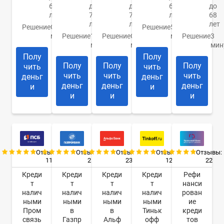
67
до
до
65
до
лет
75
70
лет
68
лет
лет
лет
Решение
От 2
Решение
5
минут
Решение
15
Решение
От 15
минут
Решение
3
минут
минут
мин
Полу
Полу
Полу
Полу
Полу
чить
чить
чить
чить
чить
деньг
деньг
деньг
деньг
деньг
и
и
и
и
и
Отзывы:
Отзывы:
Отзывы:
Отзывы:
Отзывы:
11
2
23
12
22
Креди
Креди
Креди
Креди
Рефи
т
т
т
т
нанси
налич
налич
налич
налич
рован
ными
ными
ными
ными
ие
Пром
в
в
Тиньк
креди
связь
Газпр
Альф
офф
тов