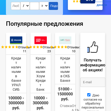
деньги
Популярные предложения
Отзывы:
Отзывы:
Отзывы:
11
23
10
Креди
Креди
Креди
Получать
т
т
т
информацию
налич
налич
налич
об акциях!
ными
ными
ными
в
Хоум
в СКБ
банке
Креди
Банке
УРАЛ
т
51000 -
СИБ
Банк
1500000
Даю
100000 -
10000 -
руб.
согласие на
3000000
3000000
обработку
Ставка
От
персональных
руб.
руб.
6,1%