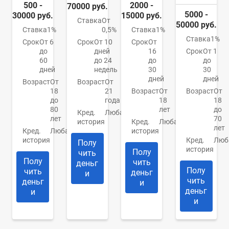
500 -
2000 -
70000 руб.
5000 -
30000 руб.
15000 руб.
Ставка
От
50000 руб.
Ставка
1%
0,5%
Ставка
1%
Ставка
1%
Срок
От 6
Срок
От 10
Срок
От
до
дней
16
Срок
От 1
60
до 24
до
до
дней
недель
30
30
дней
дней
Возраст
От
Возраст
От
18
21
Возраст
От
Возраст
От
до
года
18
18
80
лет
до
Кред.
Любая
лет
70
история
Кред.
Любая
лет
Кред.
Любая
история
история
Кред.
Люб
Полу
история
Полу
чить
Полу
чить
деньг
Полу
чить
деньг
и
чить
деньг
и
деньг
и
и