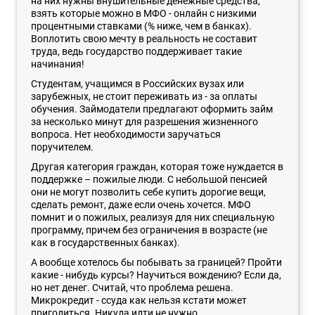
на них нужны внушительные денежные средства,
взять которые можно в МФО - онлайн с низкими
процентными ставками (% ниже, чем в банках).
Воплотить свою мечту в реальность не составит
труда, ведь государство поддерживает такие
начинания!
Студентам, учащимся в Российских вузах или
зарубежных, не стоит переживать из - за оплаты
обучения. Займодатели предлагают оформить займ
за несколько минут для разрешения жизненного
вопроса. Нет необходимости заручаться
поручителем.
Другая категория граждан, которая тоже нуждается в
поддержке – пожилые люди. С небольшой пенсией
они не могут позволить себе купить дорогие вещи,
сделать ремонт, даже если очень хочется. МФО
помнит и о пожилых, реализуя для них специальную
программу, причем без ограничения в возрасте (не
как в государственных банках).
А вообще хотелось бы побывать за границей? Пройти
какие - нибудь курсы? Научиться вождению? Если да,
но нет денег. Считай, что проблема решена.
Микрокредит - ссуда как нельзя кстати может
пригодиться. Никуда идти не нужно.