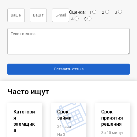
Оценка:
1
2
3
4
5
Часто ищут
Категори
Срок
Срок
я
займа
принятия
заемщик
решения
24 часа
а
За 15 минут
На 3