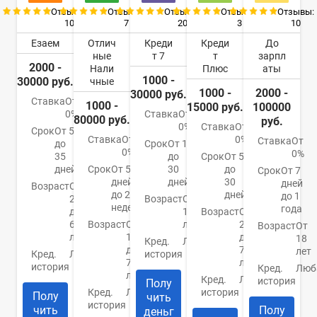
Отзывы:
Отзывы:
Отзывы:
Отзывы:
Отзывы:
10
7
20
3
10
Езаем
Отлич
Креди
Креди
До
ные
т 7
т
зарпл
2000 -
Нали
Плюс
аты
1000 -
30000 руб.
чные
1000 -
2000 -
30000 руб.
Ставка
От
1000 -
15000 руб.
100000
0%
Ставка
От
80000 руб.
руб.
0%
Ставка
От
Срок
От 5
Ставка
От
0%
Ставка
От
до
Срок
От 1
0%
0%
35
до
Срок
От 5
дней
Срок
От 5
30
до
Срок
От 7
дней
дней
30
дней
Возраст
От
до 24
дней
до 1
20
Возраст
От
недель
года
до
18
Возраст
От
65
Возраст
От
лет
22
Возраст
От
лет
18
до
18
Кред.
Любая
до
70
лет
Кред.
Любая
история
70
лет
история
Кред.
Люб
лет
Кред.
Любая
история
Полу
Кред.
Любая
история
Полу
чить
история
чить
Полу
деньг