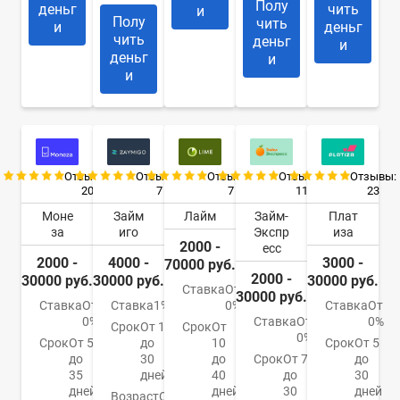
Полу
деньг
чить
и
Полу
чить
и
деньг
чить
деньг
и
деньг
и
и
Отзывы:
Отзывы:
Отзывы:
Отзывы:
Отзывы:
20
7
7
11
23
Моне
Займ
Лайм
Займ-
Плат
за
иго
Экспр
иза
2000 -
есс
2000 -
4000 -
3000 -
70000 руб.
2000 -
30000 руб.
30000 руб.
30000 руб.
Ставка
От
30000 руб.
Ставка
От
Ставка
1%
0%
Ставка
От
0%
Ставка
От
0%
Срок
От 1
Срок
От
0%
Срок
От 5
до
10
Срок
От 5
до
30
до
Срок
От 7
до
35
дней
40
до
30
дней
дней
30
дней
Возраст
От