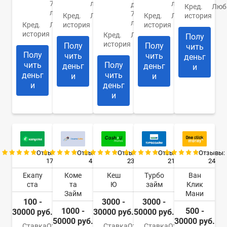
70
лет
лет
до
Кред.
Люб
лет
75
Кред.
Любая
Кред.
Любая
история
лет
Кред.
Любая
история
история
история
Кред.
Любая
Полу
история
Полу
Полу
чить
Полу
чить
чить
деньг
чить
Полу
деньг
деньг
и
деньг
чить
и
и
и
деньг
и
Отзывы:
Отзывы:
Отзывы:
Отзывы:
Отзывы:
17
4
23
21
24
Екапу
Коме
Кеш
Турбо
Ван
ста
та
Ю
займ
Клик
Займ
Мани
100 -
3000 -
3000 -
1000 -
500 -
30000 руб.
30000 руб.
50000 руб.
50000 руб.
30000 руб.
Ставка
От
Ставка
От
Ставка
От