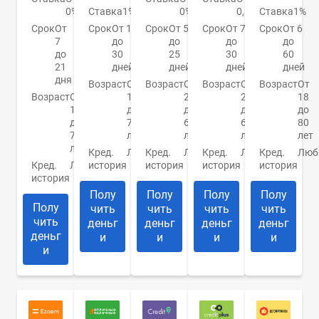
0%
Ставка
1%
0%
0,5%
Ставка
1%
Срок
От
Срок
От 1
Срок
От 5
Срок
От 7
Срок
От 6
7
до
до
до
до
до
30
25
30
60
21
дней
дней
дней
дней
дня
Возраст
От
Возраст
От
Возраст
От
Возраст
От
Возраст
От
18
21
21
18
18
до
до
до
до
до
70
65
65
80
70
лет
лет
лет
лет
лет
Кред.
Любая
Кред.
Любая
Кред.
Любая
Кред.
Люб
Кред.
Любая
история
история
история
история
история
Полу
Полу
Полу
Полу
Полу
чить
чить
чить
чить
чить
деньг
деньг
деньг
деньг
деньг
и
и
и
и
и