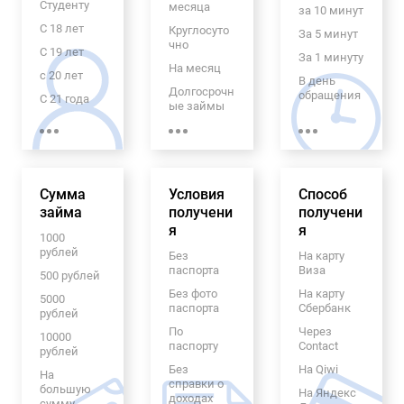
Студенту
месяца
за 10 минут
С 18 лет
Круглосуто
За 5 минут
чно
С 19 лет
За 1 минуту
На месяц
с 20 лет
В день
Долгосрочн
обращения
С 21 года
ые займы
Экспресс
Пенсионер
На 6
займ
ам
месяцев
70 лет
На 5 лет
Гражданам
С
Сумма
Условия
Способ
Узбекистан
ежемесячн
займа
получени
получени
а
ым
я
я
платежом
Для
1000
граждан
рублей
Без
На карту
На 5
СНГ
паспорта
Виза
месяцев
500 рублей
Для
Без фото
На карту
На 4
5000
граждан
паспорта
Сбербанк
месяца
рублей
Таджикист
ана
По
Через
На 2
10000
паспорту
Contact
месяца
рублей
Для
иностранн
Без
На Qiwi
На
ых граждан
справки о
большую
На Яндекс
доходах
сумму