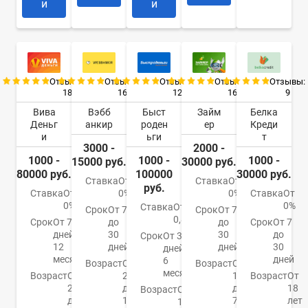
и
и
Отзывы:
Отзывы:
Отзывы:
Отзывы:
Отзывы:
18
16
12
16
9
Вива
Вэбб
Быст
Займ
Белка
Деньг
анкир
роден
ер
Креди
и
ьги
т
3000 -
2000 -
1000 -
1000 -
1000 -
15000 руб.
30000 руб.
80000 руб.
100000
30000 руб.
Ставка
От
Ставка
От
руб.
Ставка
От
0%
0%
Ставка
От
0%
0%
Ставка
От
Срок
От 7
Срок
От 7
0,85%
Срок
От 7
до
до
Срок
От 7
дней до
30
30
до
Срок
От 3
12
дней
дней
30
дней до
месяцев
дней
6
Возраст
От
Возраст
От
месяцев
Возраст
От
20
18
Возраст
От
21
до
до
18
Возраст
От
до
100
75
лет
18