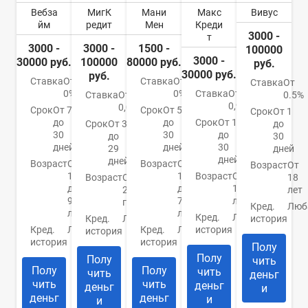
Вебза
МигК
Мани
Макс
Вивус
йм
редит
Мен
Креди
3000 -
т
3000 -
3000 -
1500 -
100000
3000 -
30000 руб.
100000
80000 руб.
руб.
30000 руб.
руб.
Ставка
От
Ставка
От
Ставка
От
0%
0%
Ставка
От
Ставка
От
0.5%
0,9%
0,08%
Срок
От 7
Срок
От 5
Срок
От 1
до
до
Срок
От 1
Срок
От 3
до
30
30
до
до
30
дней
дней
30
29
дней
дней
дней
Возраст
От
Возраст
От
Возраст
От
18
18
Возраст
От
Возраст
От
18
до
до
18
21
лет
90
75
лет
года
Кред.
Люб
лет
лет
Кред.
Любая
Кред.
Любая
история
Кред.
Любая
Кред.
Любая
история
история
история
история
Полу
Полу
Полу
чить
Полу
Полу
чить
чить
деньг
чить
чить
деньг
деньг
и
деньг
деньг
и
и