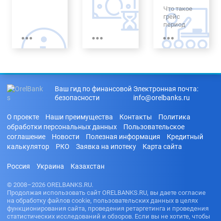
посредник
рублей
Деньги в
На карту
Что такое
ов
долг
35000
ВТБ
грейс
Без обмана
рублей
период
Лучшие
На карту
Без залога
займы
40000
Восточный
Стоит ли
рублей
банк
брать
Без
По
машину в
комиссии
телефону
50000
На
кредит
рублей
сберкнижк
Без
До
у
До какого
звонков
зарплаты
60000
возраста
оператора
рублей
Билайн
Ваш гид по финансовой
Электронная почта:
дают
На новый
займ
безопасности
С
info@orelbanks.ru
кредит
год
70000
просрочка
рублей
Через
Узнать
Автоматиче
ми
Золотую
О проекте
Наши преимущества
Контакты
Политика
банк по
ские
80000
Корону
Под залог
номеру
обработки персональных данных
Пользовательское
займы
рублей
недвижимо
карты
На карту
соглашение
Новости
Полезная информация
Кредитный
На покупку
100000
сти
Газпромба
калькулятор
РКО
Заявка на ипотеку
Карта сайта
Как взять
квартиры
рублей
нк
Под залог
кредит
Микрозайм
150000
авто
если не
На карту
Россия
Украина
Казахстан
ы без
рублей
работаешь
Совкомбан
отказа без
ка
200000
Как взять
проверки
© 2008–2026 ORELBANKS.RU.
рублей
кредит на
Продолжая использовать сайт ORELBANKS.RU, вы даете согласие
На
чужой
на обработку файлов cookie, пользовательских данных в целях
электронн
паспорт
функционирования сайта, проведения ретаргетинга и проведения
ый
статистических исследований и обзоров. Если вы не хотите, чтобы
кошелек
Как узнать