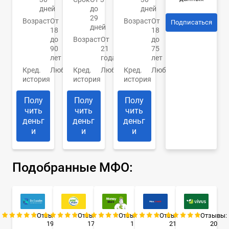
дней
до
дней
29
Возраст
От
Возраст
От
Подписаться
дней
18
18
до
Возраст
От
до
90
21
75
лет
года
лет
Кред.
Любая
Кред.
Любая
Кред.
Любая
история
история
история
Полу
Полу
Полу
чить
чить
чить
деньг
деньг
деньг
и
и
и
Подобранные МФО:
Отзывы:
Отзывы:
Отзывы:
Отзывы:
Отзывы:
19
17
1
21
20