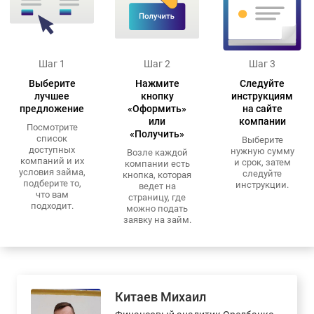
Шаг 1
Шаг 2
Шаг 3
Выберите
Нажмите
Следуйте
лучшее
кнопку
инструкциям
предложение
«Оформить»
на сайте
или
компании
Посмотрите
«Получить»
список
Выберите
доступных
нужную сумму
Возле каждой
компаний и их
и срок, затем
компании есть
условия займа,
следуйте
кнопка, которая
подберите то,
инструкции.
ведет на
что вам
страницу, где
подходит.
можно подать
заявку на займ.
Китаев Михаил