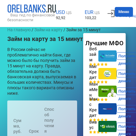
Вход
Меню
USD
EUR
ЦБ
ЦБ
Ваш гид по финансовой
Регистрац
92,92
103,22
безопасности
На главную
/
Займ на карту
/ Займ за 15 минут
Займ на карту за 15 минут
Лучшие МФО
Веб
В России сейчас не
зай
проблематично найти банк, где
Получить
м
можно было бы получить займ за
деньги
15 минут на карту. Правда,
Миг
обязательна должна быть
Кре
Получить
банковская карта, выпускаемая в
дит
деньги
больших количествах. Минусы и
Ман
плюсы такого варианта описаны
иМе
Получить
ниже.
н
деньги
Мак
с
Получить
Спос
Кре
об
дит
деньги
полу
Сум
Вив
чени
ма,
Получить
ус
Срок
я
руб.
деньги