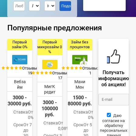
Популярные предложения
Первый
Первый
Займ без
займ 0%
микрозайм 0
процентов
%
Отзывы:
Отзывы:
Получать
19
Отзывы:
1
информацию
17
Вебза
Мани
об акциях!
МигК
йм
Мен
редит
3000 -
1500 -
3000 -
30000 руб.
80000 руб.
100000
Ставка
От
Ставка
От
руб.
Даю
0%
0%
согласие на
Ставка
От
Срок
От 7
Срок
От 5
обработку
0,08%
до
до
персональных
данных
30
Срок
От 3
30