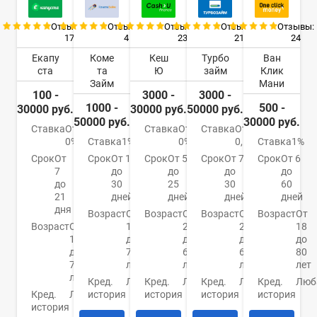
Отзывы:
Отзывы:
Отзывы:
Отзывы:
Отзывы:
17
4
23
21
24
Екапу
Коме
Кеш
Турбо
Ван
ста
та
Ю
займ
Клик
Займ
Мани
100 -
3000 -
3000 -
1000 -
500 -
30000 руб.
30000 руб.
50000 руб.
50000 руб.
30000 руб.
Ставка
От
Ставка
От
Ставка
От
0%
Ставка
1%
0%
0,5%
Ставка
1%
Срок
От
Срок
От 1
Срок
От 5
Срок
От 7
Срок
От 6
7
до
до
до
до
до
30
25
30
60
21
дней
дней
дней
дней
дня
Возраст
От
Возраст
От
Возраст
От
Возраст
От
Возраст
От
18
21
21
18
18
до
до
до
до
до
70
65
65
80
70
лет
лет
лет
лет
лет
Кред.
Любая
Кред.
Любая
Кред.
Любая
Кред.
Люб
Кред.
Любая
история
история
история
история
история