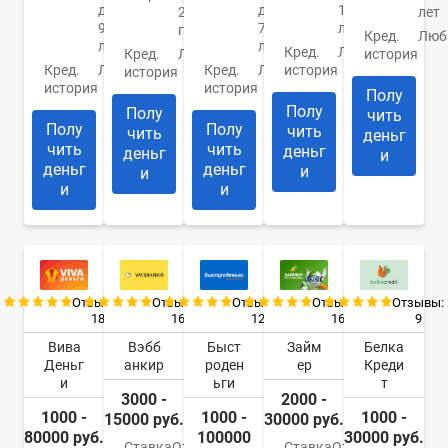
до
до
18
21
лет
90
75
лет
года
Кред.
Люб
лет
лет
Кред.
Любая
Кред.
Любая
история
Кред.
Любая
Кред.
Любая
история
история
история
история
Полу
Полу
Полу
чить
Полу
Полу
чить
чить
деньг
чить
чить
деньг
деньг
и
деньг
деньг
и
и
и
и
Отзывы:
Отзывы:
Отзывы:
Отзывы:
Отзывы:
18
16
12
16
9
Вива
Вэбб
Быст
Займ
Белка
Деньг
анкир
роден
ер
Креди
и
ьги
т
3000 -
2000 -
1000 -
1000 -
1000 -
15000 руб.
30000 руб.
80000 руб.
100000
30000 руб.
Ставка
От
Ставка
От