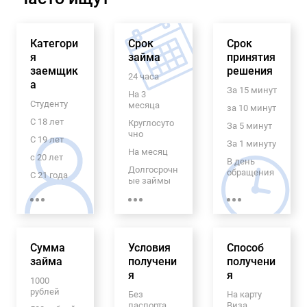
Категори
Срок
Срок
я
займа
принятия
заемщик
решения
24 часа
а
За 15 минут
На 3
Студенту
месяца
за 10 минут
С 18 лет
Круглосуто
За 5 минут
чно
С 19 лет
За 1 минуту
На месяц
с 20 лет
В день
Долгосрочн
обращения
С 21 года
ые займы
Экспресс
Пенсионер
На 6
займ
ам
месяцев
70 лет
На 5 лет
Гражданам
С
Сумма
Условия
Способ
Узбекистан
ежемесячн
займа
получени
получени
а
ым
я
я
платежом
Для
1000
граждан
рублей
Без
На карту
На 5
СНГ
паспорта
Виза
месяцев