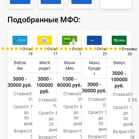
Подобранные МФО:
Отзывы:
Отзывы:
Отзывы:
Отзывы:
Отзывы:
19
17
1
21
20
Вебза
МигК
Мани
Макс
Вивус
йм
редит
Мен
Креди
3000 -
т
3000 -
3000 -
1500 -
100000
3000 -
30000 руб.
100000
80000 руб.
руб.
30000 руб.
руб.
Ставка
От
Ставка
От
Ставка
От
0%
0%
Ставка
От
Ставка
От
0.5%
0,9%
0,08%
Срок
От 7
Срок
От 5
Срок
От 1
до
до
Срок
От 1
Срок
От 3
до
30
30
до
до
30
дней
дней
30
29
дней
дней
дней
Возраст
От
Возраст
От
Возраст
От
18
18
Возраст
От
Возраст
От
18