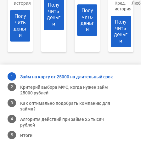
история
Кред.
Люб
Полу
история
Полу
чить
Полу
чить
деньг
Полу
чить
деньг
и
чить
деньг
и
деньг
и
и
Займ на карту от 25000 на длительный срок
Критерий выбора МФО, когда нужен займ
25000 рублей
Как оптимально подобрать компанию для
займа?
Алгоритм действий при займе 25 тысяч
рублей
Итоги