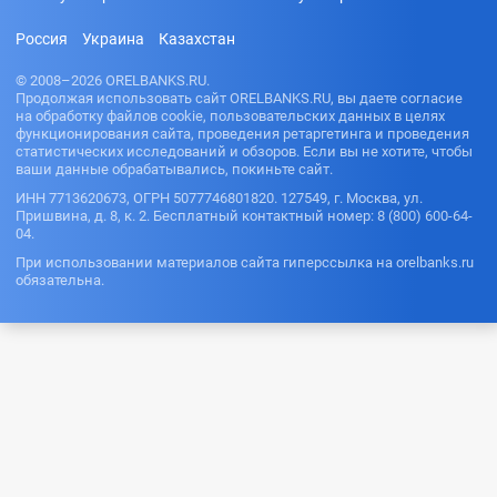
нк
Под залог
кредит
Микрозайм
150000
авто
если не
На карту
Россия
Украина
Казахстан
ы без
рублей
работаешь
Совкомбан
отказа без
ка
200000
Как взять
проверки
© 2008–2026 ORELBANKS.RU.
рублей
кредит на
Продолжая использовать сайт ORELBANKS.RU, вы даете согласие
На
чужой
на обработку файлов cookie, пользовательских данных в целях
электронн
паспорт
функционирования сайта, проведения ретаргетинга и проведения
ый
статистических исследований и обзоров. Если вы не хотите, чтобы
кошелек
Как узнать
ваши данные обрабатывались, покиньте сайт.
задолженн
Через
ость по
ИНН 7713620673, ОГРН 5077746801820. 127549, г. Москва, ул.
Госуслуги
кредиту
Пришвина, д. 8, к. 2. Бесплатный контактный номер: 8 (800) 600-64-
На карту
04.
Как
Россельхоз
оформить
При использовании материалов сайта гиперссылка на orelbanks.ru
банка
кредитную
обязательна.
На карту
карту без
Ренессанс
работы
банк
Какую
На карту
кредитную
Росбанк
карту
выбрать
На карту
Русский
Кредит с 14
стандарт
лет
На карту
Проверить
Хоум
баланс