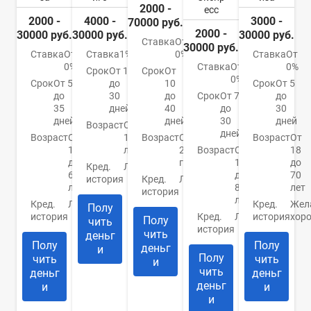
2000 -
есс
2000 -
4000 -
3000 -
70000 руб.
2000 -
30000 руб.
30000 руб.
30000 руб.
Ставка
От
30000 руб.
Ставка
От
Ставка
1%
0%
Ставка
От
0%
Ставка
От
0%
Срок
От 1
Срок
От
0%
Срок
От 5
до
10
Срок
От 5
до
30
до
Срок
От 7
до
35
дней
40
до
30
дней
дней
30
дней
Возраст
От
дней
Возраст
От
18
Возраст
От
Возраст
От
18
лет
21
Возраст
От
18
до
года
18
до
Кред.
Любая
65
до
70
история
Кред.
Любая
лет
80
лет
история
лет
Кред.
Любая
Кред.
Жел
Полу
история
Кред.
Любая
история
хор
Полу
чить
история
чить
деньг
Полу
Полу
деньг
и
Полу
чить
чить
и
чить
деньг
деньг
деньг
и
и
и