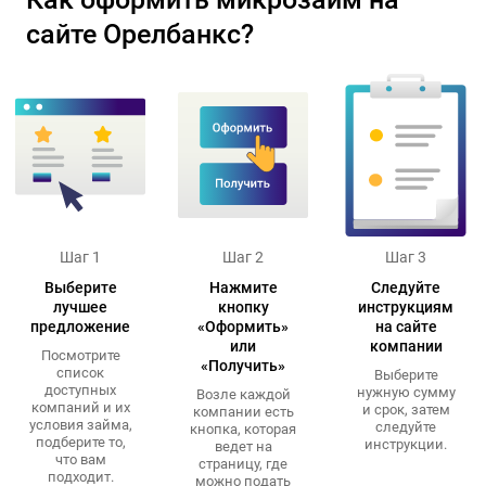
сайте Орелбанкс?
Шаг 1
Шаг 2
Шаг 3
Выберите
Нажмите
Следуйте
лучшее
кнопку
инструкциям
предложение
«Оформить»
на сайте
или
компании
Посмотрите
«Получить»
список
Выберите
доступных
нужную сумму
Возле каждой
компаний и их
и срок, затем
компании есть
условия займа,
следуйте
кнопка, которая
подберите то,
инструкции.
ведет на
что вам
страницу, где
подходит.
можно подать