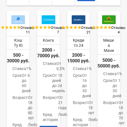
Отзывы:
Отзывы:
Отзывы:
Отзывы:
11
7
21
4
Кэш
Конга
Креди
Мишк
Ту Ю
то 24
а
2000 -
Мани
500 -
2000 -
70000 руб.
5000 -
30000 руб.
15000 руб.
Ставка
От
50000 руб.
Ставка
1%
0,5%
Ставка
1%
Ставка
1%
Срок
От 6
Срок
От 10
Срок
От
до
дней
16
Срок
От 1
60
до 24
до
до
дней
недель
30
30
дней
дней
Возраст
От
Возраст
От
18
21
Возраст
От
Возраст
От
до
года
18
18
80
лет
до
Кред.
Любая
лет
70
история
Кред.
Любая
лет
Кред.
Любая
история