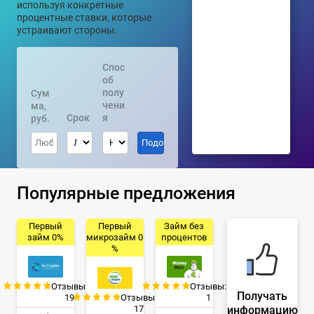
используя конкретные
процентные ставки, которые
устраивают стороны.
Спос
об
полу
Сум
чени
ма,
Срок
я
руб.
Популярные предложения
Первый
Первый
Займ без
займ 0%
микрозайм 0
процентов
%
Отзывы:
Отзывы:
Получать
19
Отзывы:
1
информацию
17