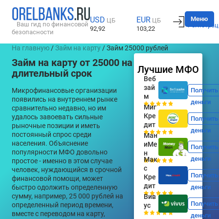
Вход
Меню
USD
EUR
ЦБ
ЦБ
Ваш гид по финансовой
Регистрац
92,92
103,22
безопасности
На главную
/
Займ на карту
/ Займ 25000 рублей
Займ на карту от 25000 на
Лучшие МФО
длительный срок
Веб
зай
Микрофинансовые организации
Получить
м
появились на внутреннем рынке
деньги
Миг
сравнительно недавно, но им
Кре
удалось завоевать сильные
Получить
дит
рыночные позиции и иметь
деньги
постоянный спрос среди
Ман
населения. Объяснение
иМе
Получить
популярности МФО довольно
н
деньги
Мак
простое - именно в этом случае
с
человек, нуждающийся в срочной
Получить
Кре
финансовой помощи, может
дит
быстро одолжить определенную
деньги
сумму, например, 25 000 рублей на
Вив
Получить
определенный период времени,
ус
вместе с переводом на карту,
деньги