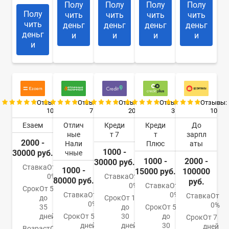
Полу
Полу
Полу
Полу
Полу
чить
чить
чить
чить
чить
деньг
деньг
деньг
деньг
деньг
и
и
и
и
и
Отзывы:
Отзывы:
Отзывы:
Отзывы:
Отзывы:
10
7
20
3
10
Езаем
Отлич
Креди
Креди
До
ные
т 7
т
зарпл
2000 -
Нали
Плюс
аты
1000 -
30000 руб.
чные
1000 -
2000 -
30000 руб.
Ставка
От
1000 -
15000 руб.
100000
0%
Ставка
От
80000 руб.
руб.
0%
Ставка
От
Срок
От 5
Ставка
От
0%
Ставка
От
до
Срок
От 1
0%
0%
35
до
Срок
От 5
дней
Срок
От 5
30
до
Срок
От 7
дней
дней
30
дней
Возраст
От