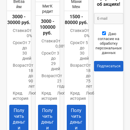
Вебза
Мани
об акциях!
МигК
йм
Мен
редит
3000 -
1500 -
3000 -
30000 руб.
80000 руб.
100000
Ставка
От
Ставка
От
руб.
Даю
0%
0%
согласие на
Ставка
От
Срок
От 7
Срок
От 5
обработку
0,08%
до
до
персональных
данных
30
Срок
От 3
30
дней
до
дней
29
Возраст
От
Возраст
От
Подписаться
дней
18
18
до
Возраст
От
до
90
21
75
лет
года
лет
Кред.
Любая
Кред.
Любая
Кред.
Любая
история
история
история
Полу
Полу
Полу
чить
чить
чить
деньг
деньг
деньг
и
и
и