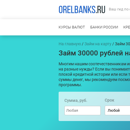
Ваш гид по
КУРСЫ ВАЛЮТ
БАНКИ РОССИИ
КР
На главную
/
Займ на карту
/ Займ 3
Займ 30000 рублей н
Многим нашим соотечественникам инт
на разные нужды? Если вы понимаете
плохой кредитной истории или если 
суммы денег, мы рекомендуем посм
программы.
Срок
Сумма, руб.