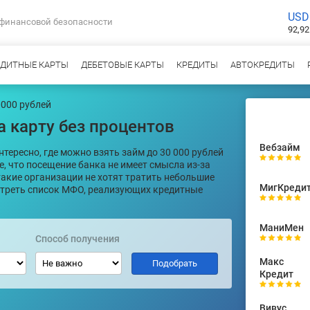
USD
 финансовой безопасности
92,92
ЕДИТНЫЕ КАРТЫ
ДЕБЕТОВЫЕ КАРТЫ
КРЕДИТЫ
АВТОКРЕДИТЫ
0000 рублей
а карту без процентов
Вебзайм
ересно, где можно взять займ до 30 000 рублей
, что посещение банка не имеет смысла из-за
такие организации не хотят тратить небольшие
МигКреди
отреть список МФО, реализующих кредитные
МаниМен
Способ получения
Макс
Кредит
Вивус