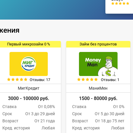
жения
Первый микрозайм 0 %
Займ без процентов
Отзывы: 17
Отзывы: 1
МигКредит
МаниМен
3000 - 100000 руб.
1500 - 80000 руб.
Ставка
От 0,08%
Ставка
От 0%
Срок
От 3 до 29 дней
Срок
От 5 до 30 дней
Возраст
От 21 года
Возраст
От 18 до 75 лет
Кред. история
Любая
Кред. история
Любая