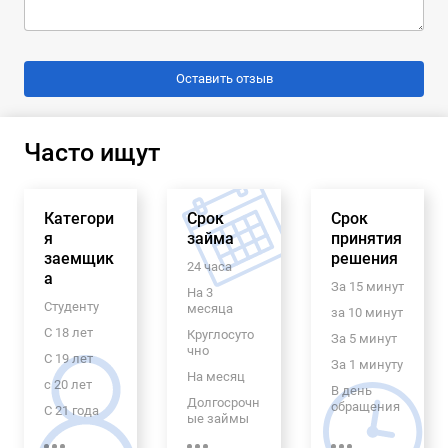
Часто ищут
Категори
Срок
Срок
я
займа
принятия
заемщик
решения
24 часа
а
За 15 минут
На 3
Студенту
месяца
за 10 минут
С 18 лет
Круглосуто
За 5 минут
чно
С 19 лет
За 1 минуту
На месяц
с 20 лет
В день
Долгосрочн
обращения
С 21 года
ые займы
Экспресс
Пенсионер
На 6