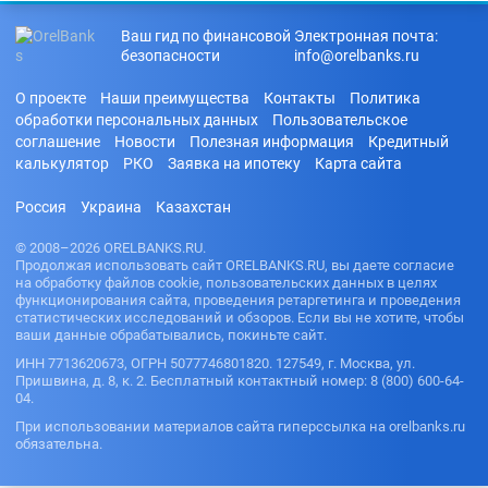
у
До какого
звонков
зарплаты
60000
возраста
оператора
рублей
Билайн
Ваш гид по финансовой
Электронная почта:
дают
На новый
займ
безопасности
С
info@orelbanks.ru
кредит
год
70000
просрочка
рублей
Через
Узнать
Автоматиче
ми
Золотую
О проекте
Наши преимущества
Контакты
Политика
банк по
ские
80000
Корону
Под залог
номеру
обработки персональных данных
Пользовательское
займы
рублей
недвижимо
карты
На карту
соглашение
Новости
Полезная информация
Кредитный
На покупку
100000
сти
Газпромба
калькулятор
РКО
Заявка на ипотеку
Карта сайта
Как взять
квартиры
рублей
нк
Под залог
кредит
Микрозайм
150000
авто
если не
На карту
Россия
Украина
Казахстан
ы без
рублей
работаешь
Совкомбан
отказа без
ка
200000
Как взять
проверки
© 2008–2026 ORELBANKS.RU.
рублей
кредит на
Продолжая использовать сайт ORELBANKS.RU, вы даете согласие
На
чужой
на обработку файлов cookie, пользовательских данных в целях
электронн
паспорт
функционирования сайта, проведения ретаргетинга и проведения
ый
статистических исследований и обзоров. Если вы не хотите, чтобы
кошелек
Как узнать
ваши данные обрабатывались, покиньте сайт.
задолженн
Через
ость по
ИНН 7713620673, ОГРН 5077746801820. 127549, г. Москва, ул.
Госуслуги
кредиту
Пришвина, д. 8, к. 2. Бесплатный контактный номер: 8 (800) 600-64-
На карту
04.
Как
Россельхоз
оформить
При использовании материалов сайта гиперссылка на orelbanks.ru
банка
кредитную
обязательна.
На карту
карту без
Ренессанс
работы