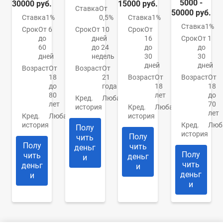
5000 -
30000 руб.
15000 руб.
Ставка
От
50000 руб.
Ставка
1%
0,5%
Ставка
1%
Ставка
1%
Срок
От 6
Срок
От 10
Срок
От
до
дней
16
Срок
От 1
60
до 24
до
до
дней
недель
30
30
дней
дней
Возраст
От
Возраст
От
18
21
Возраст
От
Возраст
От
до
года
18
18
80
лет
до
Кред.
Любая
лет
70
история
Кред.
Любая
лет
Кред.
Любая
история
история
Кред.
Люб
Полу
история
Полу
чить
Полу
чить
деньг
Полу
чить
деньг
и
чить
деньг
и
деньг
и
и