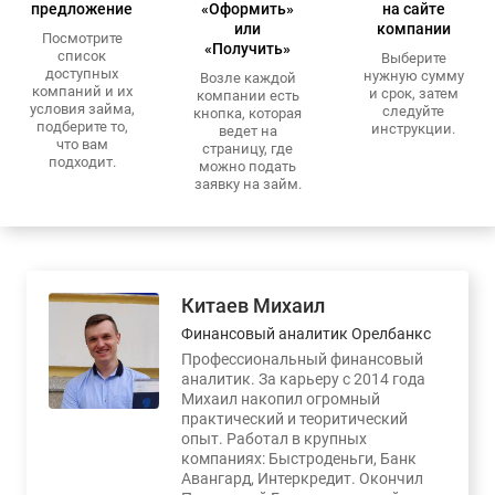
предложение
«Оформить»
на сайте
или
компании
Посмотрите
«Получить»
список
Выберите
доступных
нужную сумму
Возле каждой
компаний и их
и срок, затем
компании есть
условия займа,
следуйте
кнопка, которая
подберите то,
инструкции.
ведет на
что вам
страницу, где
подходит.
можно подать
заявку на займ.
Китаев Михаил
Финансовый аналитик Орелбанкс
Профессиональный финансовый
аналитик. За карьеру с 2014 года
Михаил накопил огромный
практический и теоритический
опыт. Работал в крупных
компаниях: Быстроденьги, Банк
Авангард, Интеркредит. Окончил