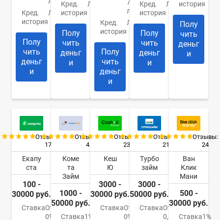
лет
75
Кред.
Любая
Кред.
Любая
история
лет
Кред.
Любая
история
история
история
Кред.
Любая
Полу
история
Полу
Полу
чить
Полу
чить
чить
деньг
чить
Полу
деньг
деньг
и
деньг
чить
и
и
и
деньг
и
Отзывы:
Отзывы:
Отзывы:
Отзывы:
Отзывы:
17
4
23
21
24
Екапу
Коме
Кеш
Турбо
Ван
ста
та
Ю
займ
Клик
Займ
Мани
100 -
3000 -
3000 -
1000 -
500 -
30000 руб.
30000 руб.
50000 руб.
50000 руб.
30000 руб.
Ставка
От
Ставка
От
Ставка
От
0%
Ставка
1%
0%
0,5%
Ставка
1%