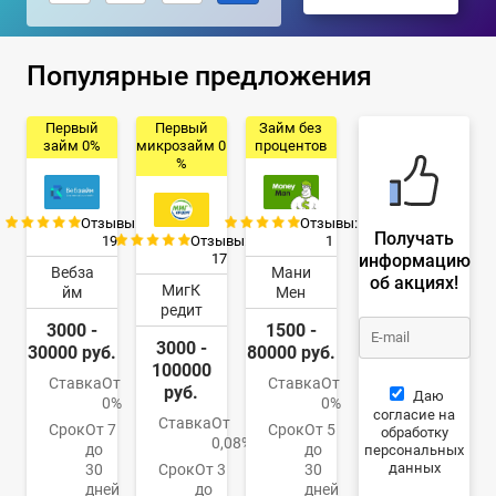
Популярные предложения
Первый
Первый
Займ без
займ 0%
микрозайм 0
процентов
%
Отзывы:
Отзывы:
Получать
19
Отзывы:
1
информацию
17
Вебза
Мани
об акциях!
МигК
йм
Мен
редит
3000 -
1500 -
3000 -
30000 руб.
80000 руб.
100000
Ставка
От
Ставка
От
руб.
Даю
0%
0%
согласие на
Ставка
От
Срок
От 7
Срок
От 5
обработку
0,08%
до
до
персональных
данных
30
Срок
От 3
30
дней
до
дней