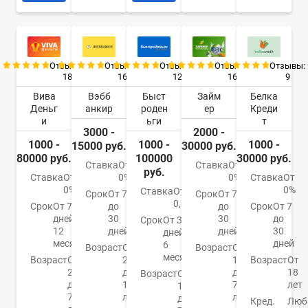
Отзывы:
Отзывы:
Отзывы:
Отзывы:
Отзывы:
18
16
12
16
9
Вива
Вэбб
Быст
Займ
Белка
Деньг
анкир
роден
ер
Креди
и
ьги
т
3000 -
2000 -
1000 -
1000 -
1000 -
15000 руб.
30000 руб.
80000 руб.
100000
30000 руб.
Ставка
От
Ставка
От
руб.
Ставка
От
0%
0%
Ставка
От
0%
0%
Ставка
От
Срок
От 7
Срок
От 7
0,85%
Срок
От 7
до
до
Срок
От 7
дней до
30
30
до
Срок
От 3
12
дней
дней
30
дней до
месяцев
дней
6
Возраст
От
Возраст
От
месяцев
Возраст
От
20
18
Возраст
От
21
до
до
18
Возраст
От
до
100
75
лет
18
70
лет
лет
до
Кред.
Люб