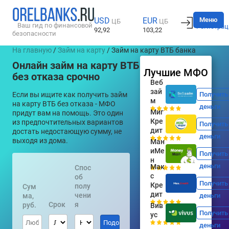
Вход
Меню
USD
EUR
ЦБ
ЦБ
Ваш гид по финансовой
Регистрац
92,92
103,22
безопасности
На главную
/
Займ на карту
/ Займ на карту ВТБ банка
Онлайн займ на карту ВТБ
Лучшие МФО
без отказа срочно
Веб
зай
Если вы ищите как получить займ
Получить
м
на карту ВТБ без отказа - МФО
деньги
Миг
придут вам на помощь. Это один
Кре
из предпочтительных вариантов
Получить
дит
достать недостающую сумму, не
деньги
выходя из дома.
Ман
иМе
Получить
н
деньги
Мак
Спос
с
об
Получить
Кре
полу
Сум
дит
чени
ма,
деньги
Срок
я
руб.
Вив
Получить
ус
деньги