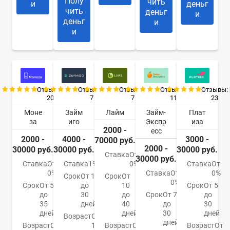
Полу
чить
и
деньг
чить
деньг
и
деньг
и
и
Отзывы:
Отзывы:
Отзывы:
Отзывы:
Отзывы:
20
7
7
11
23
Моне
Займ
Лайм
Займ-
Плат
за
иго
Экспр
иза
2000 -
есс
2000 -
4000 -
3000 -
70000 руб.
2000 -
30000 руб.
30000 руб.
30000 руб.
Ставка
От
30000 руб.
Ставка
От
Ставка
1%
0%
Ставка
От
0%
Ставка
От
0%
Срок
От 1
Срок
От
0%
Срок
От 5
до
10
Срок
От 5
до
30
до
Срок
От 7
до
35
дней
40
до
30
дней
дней
30
дней
Возраст
От
дней
Возраст
От
18
Возраст
От
Возраст
От