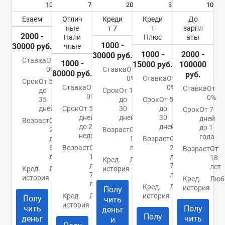
10
7
20
3
10
Езаем
Отлич
Креди
Креди
До
ные
т 7
т
зарпл
2000 -
Нали
Плюс
аты
1000 -
30000 руб.
чные
1000 -
2000 -
30000 руб.
Ставка
От
1000 -
15000 руб.
100000
0%
Ставка
От
80000 руб.
руб.
0%
Ставка
От
Срок
От 5
Ставка
От
0%
Ставка
От
до
Срок
От 1
0%
0%
35
до
Срок
От 5
дней
Срок
От 5
30
до
Срок
От 7
дней
дней
30
дней
Возраст
От
до 24
дней
до 1
20
Возраст
От
недель
года
до
18
Возраст
От
65
Возраст
От
лет
22
Возраст
От
лет
18
до
18
Кред.
Любая
до
70
лет
Кред.
Любая
история
70
лет
история
Кред.
Люб
лет
Кред.
Любая
история
Полу
Кред.
Любая
история
Полу
чить
история
чить
Полу
деньг
Полу
деньг
чить
и