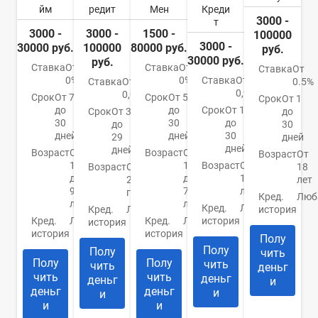
йм
редит
Мен
Креди
3000 -
т
3000 -
3000 -
1500 -
100000
3000 -
30000 руб.
100000
80000 руб.
руб.
30000 руб.
руб.
Ставка
От
Ставка
От
Ставка
От
0%
0%
Ставка
От
Ставка
От
0.5%
0,9%
0,08%
Срок
От 7
Срок
От 5
Срок
От 1
до
до
Срок
От 1
Срок
От 3
до
30
30
до
до
30
дней
дней
30
29
дней
дней
дней
Возраст
От
Возраст
От
Возраст
От
18
18
Возраст
От
Возраст
От
18
до
до
18
21
лет
90
75
лет
года
Кред.
Люб
лет
лет
Кред.
Любая
Кред.
Любая
история
Кред.
Любая
Кред.
Любая
история
история
история
история
Полу
Полу
Полу
чить
Полу
Полу
чить
чить
деньг
чить
чить
деньг
деньг
и
деньг
деньг
и
и
и
и