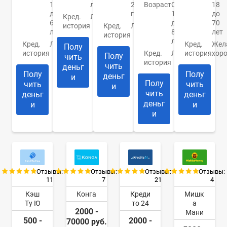
18
лет
21
Возраст
От
18
до
года
18
до
Кред.
Любая
65
до
70
история
Кред.
Любая
лет
80
лет
история
лет
Кред.
Любая
Кред.
Жел
Полу
история
Кред.
Любая
история
хор
Полу
чить
история
чить
деньг
Полу
Полу
деньг
и
Полу
чить
чить
и
чить
деньг
деньг
деньг
и
и
и
Отзывы:
Отзывы:
Отзывы:
Отзывы:
11
7
21
4
Кэш
Конга
Креди
Мишк
Ту Ю
то 24
а
2000 -
Мани
500 -
2000 -
70000 руб.