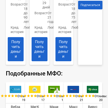
29
Возраст
От
Возраст
От
Подписаться
дней
18
18
до
Возраст
От
до
90
21
75
лет
года
лет
Кред.
Любая
Кред.
Любая
Кред.
Любая
история
история
история
Полу
Полу
Полу
чить
чить
чить
деньг
деньг
деньг
и
и
и
Подобранные МФО:
Отзывы:
Отзывы:
Отзывы:
Отзывы:
Отзывы:
19
17
1
21
20
Вебза
МигК
Мани
Макс
Вивус