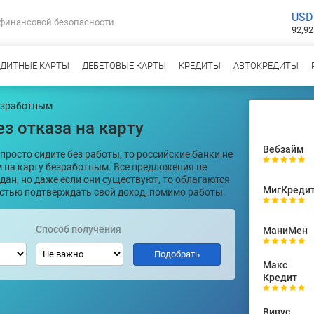
USD
 финансовой безопасности
92,92
ЕДИТНЫЕ КАРТЫ
ДЕБЕТОВЫЕ КАРТЫ
КРЕДИТЫ
АВТОКРЕДИТЫ
езработным
з отказа на карту
Вебзайм
просто сидите без работы, то российские банки не
м на карту безработным. Все предложения не
ан, но даже если они существуют, то облагаются
МигКреди
стью подтверждать свой доход, помимо работы.
Способ получения
МаниМен
Макс
Кредит
Вивус