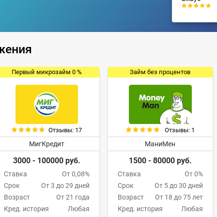
жения
Первый микрозайм 0 %
Займ без процентов
Отзывы: 17
Отзывы: 1
МигКредит
МаниМен
3000 - 100000 руб.
1500 - 80000 руб.
Ставка
От 0,08%
Ставка
От 0%
Срок
От 3 до 29 дней
Срок
От 5 до 30 дней
Возраст
От 21 года
Возраст
От 18 до 75 лет
Кред. история
Любая
Кред. история
Любая