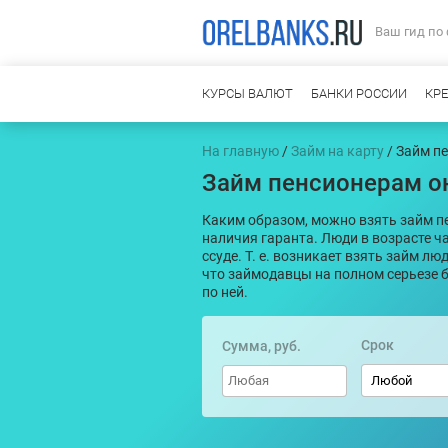
Ваш гид по
КУРСЫ ВАЛЮТ
БАНКИ РОССИИ
КР
На главную
/
Займ на карту
/ Займ п
Займ пенсионерам о
Каким образом, можно взять займ пе
наличия гаранта. Люди в возрасте ч
ссуде. Т. е. возникает взять займ лю
что займодавцы на полном серьезе б
по ней.
Срок
Сумма, руб.