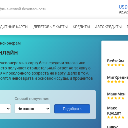
USD
 финансовой безопасности
92,92
ЕДИТНЫЕ КАРТЫ
ДЕБЕТОВЫЕ КАРТЫ
КРЕДИТЫ
АВТОКРЕДИТЫ
енсионерам
нлайн
Вебзайм
нсионерам на карту без передачи залога или
асто получают отрицательный ответ на заявку о
дям преклонного возраста на карту. Дело в том,
МигКреди
оятся невозврата и основной ссуды, и процентов
МаниМен
Способ получения
Макс
Кредит
Вивус