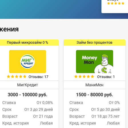
жения
Первый микрозайм 0 %
Займ без процентов
Отзывы: 17
Отзывы: 1
МигКредит
МаниМен
3000 - 100000 руб.
1500 - 80000 руб.
Ставка
От 0,08%
Ставка
От 0%
Срок
От 3 до 29 дней
Срок
От 5 до 30 дней
Возраст
От 21 года
Возраст
От 18 до 75 лет
Кред. история
Любая
Кред. история
Любая