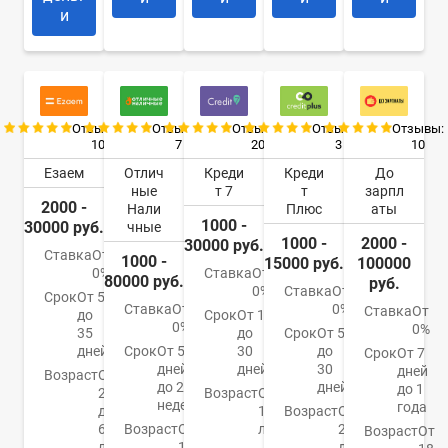
и
Отзывы:
Отзывы:
Отзывы:
Отзывы:
Отзывы:
10
7
20
3
10
Езаем
Отлич
Креди
Креди
До
ные
т 7
т
зарпл
2000 -
Нали
Плюс
аты
1000 -
30000 руб.
чные
1000 -
2000 -
30000 руб.
Ставка
От
1000 -
15000 руб.
100000
0%
Ставка
От
80000 руб.
руб.
0%
Ставка
От
Срок
От 5
Ставка
От
0%
Ставка
От
до
Срок
От 1
0%
0%
35
до
Срок
От 5
дней
Срок
От 5
30
до
Срок
От 7
дней
дней
30
дней
Возраст
От
до 24
дней
до 1
20
Возраст
От
недель
года
до
18
Возраст
От
65
Возраст
От
лет
22
Возраст
От
лет
18
до