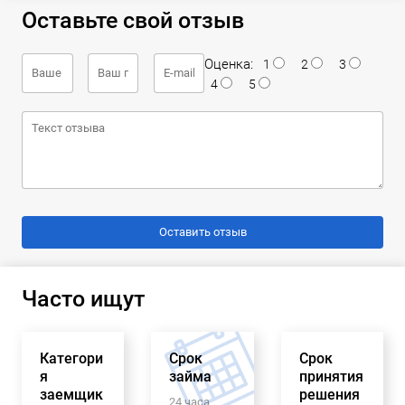
Оставьте свой отзыв
Оценка:
1
2
3
4
5
Часто ищут
Категори
Срок
Срок
я
займа
принятия
заемщик
решения
24 часа