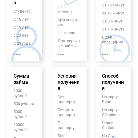
а
За 15 минут
На 3
Студенту
месяца
за 10 минут
С 18 лет
Круглосуто
За 5 минут
чно
С 19 лет
За 1 минуту
На месяц
с 20 лет
В день
Долгосрочн
обращения
С 21 года
ые займы
Экспресс
Пенсионер
На 6
займ
ам
месяцев
70 лет
На 5 лет
Гражданам
С
Сумма
Условия
Способ
Узбекистан
ежемесячн
займа
получени
получени
а
ым
я
я
платежом
Для
1000
граждан
рублей
Без
На карту
На 5
СНГ
паспорта
Виза
месяцев
500 рублей
Для
Без фото
На карту
На 4
5000
граждан
паспорта
Сбербанк
месяца
рублей
Таджикист
ана
По
Через
На 2
10000
паспорту
Contact
месяца
рублей
Для
иностранн
Без
На Qiwi
На