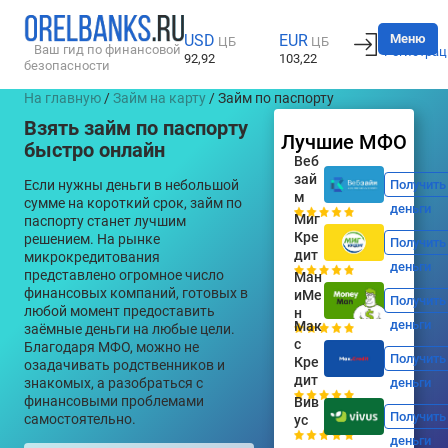
Вход
Меню
USD
EUR
ЦБ
ЦБ
Ваш гид по финансовой
Регистрац
92,92
103,22
безопасности
На главную
/
Займ на карту
/ Займ по паспорту
Взять займ по паспорту
Лучшие МФО
быстро онлайн
Веб
зай
Если нужны деньги в небольшой
Получить
м
сумме на короткий срок, займ по
деньги
Миг
паспорту станет лучшим
Кре
решением. На рынке
Получить
дит
микрокредитования
деньги
представлено огромное число
Ман
финансовых компаний, готовых в
иМе
Получить
любой момент предоставить
н
деньги
Мак
заёмные деньги на любые цели.
с
Благодаря МФО, можно не
Получить
Кре
озадачивать родственников и
дит
знакомых, а разобраться с
деньги
финансовыми проблемами
Вив
Получить
самостоятельно.
ус
деньги