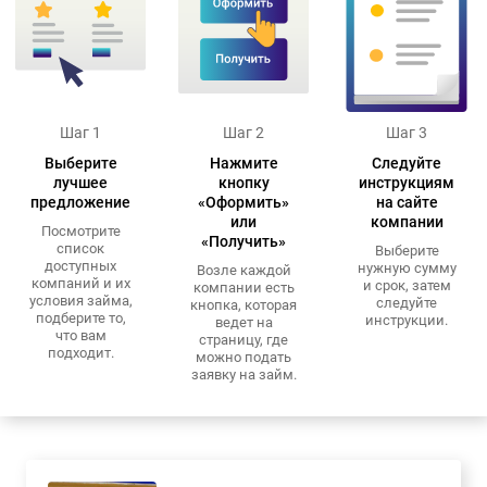
Шаг 1
Шаг 2
Шаг 3
Выберите
Нажмите
Следуйте
лучшее
кнопку
инструкциям
предложение
«Оформить»
на сайте
или
компании
Посмотрите
«Получить»
список
Выберите
доступных
нужную сумму
Возле каждой
компаний и их
и срок, затем
компании есть
условия займа,
следуйте
кнопка, которая
подберите то,
инструкции.
ведет на
что вам
страницу, где
подходит.
можно подать
заявку на займ.