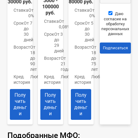
3000 -
30000 руб.
80000 руб.
100000
Ставка
От
Ставка
От
руб.
Даю
0%
0%
согласие на
Ставка
От
Срок
От 7
Срок
От 5
обработку
0,08%
до
до
персональных
данных
30
Срок
От 3
30
дней
до
дней
29
Возраст
От
Возраст
От
Подписаться
дней
18
18
до
Возраст
От
до
90
21
75
лет
года
лет
Кред.
Любая
Кред.
Любая
Кред.
Любая
история
история
история
Полу
Полу
Полу
чить
чить
чить
деньг
деньг
деньг
и
и
и
Подобранные МФО: