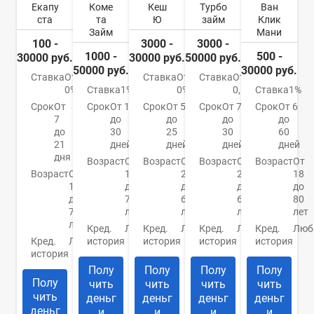
Екапу
Коме
Кеш
Турбо
Ван
ста
та
Ю
займ
Клик
Займ
Мани
100 -
3000 -
3000 -
1000 -
500 -
30000 руб.
30000 руб.
50000 руб.
50000 руб.
30000 руб.
Ставка
От
Ставка
От
Ставка
От
0%
Ставка
1%
0%
0,5%
Ставка
1%
Срок
От
Срок
От 1
Срок
От 5
Срок
От 7
Срок
От 6
7
до
до
до
до
до
30
25
30
60
21
дней
дней
дней
дней
дня
Возраст
От
Возраст
От
Возраст
От
Возраст
От
Возраст
От
18
21
21
18
18
до
до
до
до
до
70
65
65
80
70
лет
лет
лет
лет
лет
Кред.
Любая
Кред.
Любая
Кред.
Любая
Кред.
Люб
Кред.
Любая
история
история
история
история
история
Полу
Полу
Полу
Полу
Полу
чить
чить
чить
чить
чить
деньг
деньг
деньг
деньг
деньг
и
и
и
и