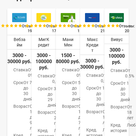
Отзывы:
Отзывы:
Отзывы:
Отзывы:
Отзывы:
19
17
1
21
20
Вебза
МигК
Мани
Макс
Вивус
йм
редит
Мен
Креди
3000 -
т
3000 -
3000 -
1500 -
100000
3000 -
30000 руб.
100000
80000 руб.
руб.
30000 руб.
руб.
Ставка
От
Ставка
От
Ставка
От
0%
0%
Ставка
От
Ставка
От
0.5%
0,9%
0,08%
Срок
От 7
Срок
От 5
Срок
От 1
до
до
Срок
От 1
Срок
От 3
до
30
30
до
до
30
дней
дней
30
29
дней
дней
дней
Возраст
От
Возраст
От
Возраст
От
18
18
Возраст
От
Возраст
От
18
до
до
18
21
лет
90
75
лет
года
Кред.
Люб
лет
лет
Кред.
Любая
Кред.
Любая
история
Кред.
Любая
Кред.
Любая
история
история