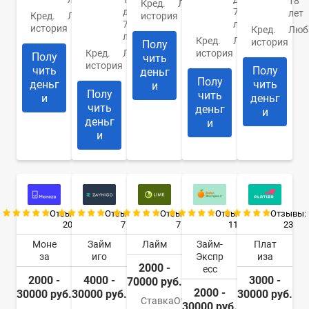
18
Кред.
Любая
до
70
лет
Кред.
Любая
история
70
лет
история
Кред.
Люб
лет
Кред.
Любая
история
Полу
Кред.
Любая
история
Полу
чить
история
чить
Полу
деньг
Полу
деньг
чить
и
Полу
чить
и
деньг
чить
деньг
и
деньг
и
и
Отзывы:
Отзывы:
Отзывы:
Отзывы:
Отзывы:
20
7
7
11
23
Моне
Займ
Лайм
Займ-
Плат
за
иго
Экспр
иза
2000 -
есс
2000 -
4000 -
3000 -
70000 руб.
2000 -
30000 руб.
30000 руб.
30000 руб.
Ставка
От
30000 руб.