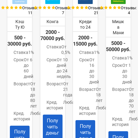
Отзывы:
Отзывы:
Отзывы:
Отзывы:
11
7
21
4
Кэш
Конга
Креди
Мишк
Ту Ю
то 24
а
2000 -
Мани
500 -
2000 -
70000 руб.
5000 -
30000 руб.
15000 руб.
Ставка
От
50000 руб.
Ставка
1%
0,5%
Ставка
1%
Ставка
1%
Срок
От 6
Срок
От 10
Срок
От
до
дней
16
Срок
От 1
60
до 24
до
до
дней
недель
30
30
дней
дней
Возраст
От
Возраст
От
18
21
Возраст
От
Возраст
От
до
года
18
18
80
лет
до
Кред.
Любая
лет
70
история
Кред.
Любая
лет
Кред.
Любая
история
история
Кред.
Люб
Полу
история
Полу
чить
Полу
чить
деньг
Полу
чить