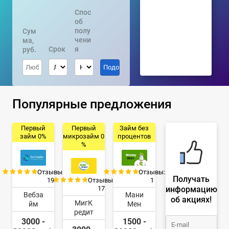
Спос
об
полу
Сум
чени
ма,
Срок
я
руб.
Популярные предложения
Первый
Первый
Займ без
займ 0%
микрозайм 0
процентов
%
Отзывы:
Отзывы:
Получать
19
Отзывы:
1
информацию
17
Вебза
Мани
об акциях!
МигК
йм
Мен
редит
3000 -
1500 -