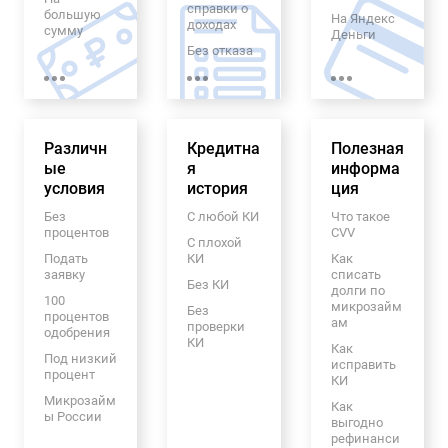
ых граждан
справки о
большую
На Яндекс
доходах
сумму
Безработн
Деньги
ым
Без отказа
100 рублей
Займ на
Должника
С
карту
200 рублей
м
временной
Система
300 рублей
регистраци
От частного
Юнистрим
ей
лица
2000
На кукурузу
Различн
Кредитна
Полезная
рублей
Под залог
ые
ПТС
я
информа
На карту
3000
условия
история
Маэстро
ция
рублей
Без
электронно
На карту
Без
С любой КИ
Что такое
4000
й почты
Мир
процентов
CVV
рублей
С плохой
С
Смс займ
Подать
КИ
Как
6000
просрочка
заявку
списать
рублей
На
ми
Без КИ
долги по
банковский
100
7000
микрозайм
Без
Без
счет
процентов
рублей
ам
прописки
проверки
одобрения
С
КИ
15000
Как
Под
доставкой
Под низкий
рублей
исправить
материнск
на дом
процент
КИ
ий капитал
20000
На карту
Микрозайм
рублей
Как
Без
Альфа
ы России
выгодно
списания с
25000
банка
рефинанси
карты
В мфо
рублей