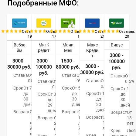
Подобранные МФО:
Отзывы:
Отзывы:
Отзывы:
Отзывы:
Отзывы:
19
17
1
21
20
Вебза
МигК
Мани
Макс
Вивус
йм
редит
Мен
Креди
3000 -
т
3000 -
3000 -
1500 -
100000
3000 -
30000 руб.
100000
80000 руб.
руб.
30000 руб.
руб.
Ставка
От
Ставка
От
Ставка
От
0%
0%
Ставка
От
Ставка
От
0.5%
0,9%
0,08%
Срок
От 7
Срок
От 5
Срок
От 1
до
до
Срок
От 1
Срок
От 3
до
30
30
до
до
30
дней
дней
30
29
дней
дней
дней
Возраст
От
Возраст
От
Возраст
От
18
18
Возраст
От
Возраст
От
18
до
до
18
21
лет
90
75
лет
года
Кред.
Люб
лет
лет
Кред.
Любая
Кред.
Любая
история