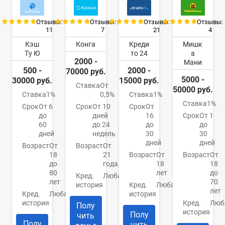
Отзывы:
Отзывы:
Отзывы:
Отзывы:
11
7
21
4
Кэш
Конга
Креди
Мишк
Ту Ю
то 24
а
2000 -
Мани
500 -
2000 -
70000 руб.
5000 -
30000 руб.
15000 руб.
Ставка
От
50000 руб.
Ставка
1%
0,5%
Ставка
1%
Ставка
1%
Срок
От 6
Срок
От 10
Срок
От
до
дней
16
Срок
От 1
60
до 24
до
до
дней
недель
30
30
дней
дней
Возраст
От
Возраст
От
18
21
Возраст
От
Возраст
От
до
года
18
18
80
лет
до
Кред.
Любая
лет
70
история
Кред.
Любая
лет
Кред.
Любая
история
история
Кред.
Люб
Полу
история
Полу
чить
Полу
чить