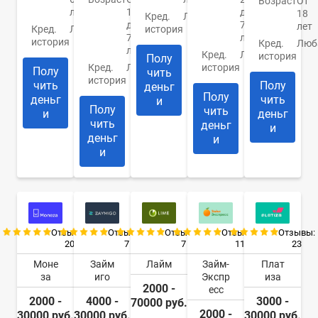
Возраст
От
лет
18
до
18
Кред.
Любая
до
70
лет
Кред.
Любая
история
70
лет
история
Кред.
Люб
лет
Кред.
Любая
история
Полу
Кред.
Любая
история
Полу
чить
история
чить
Полу
деньг
Полу
деньг
чить
и
Полу
чить
и
деньг
чить
деньг
и
деньг
и
и
Отзывы:
Отзывы:
Отзывы:
Отзывы:
Отзывы:
20
7
7
11
23
Моне
Займ
Лайм
Займ-
Плат
за
иго
Экспр
иза
2000 -
есс
2000 -
4000 -
3000 -
70000 руб.
2000 -
30000 руб.
30000 руб.
30000 руб.