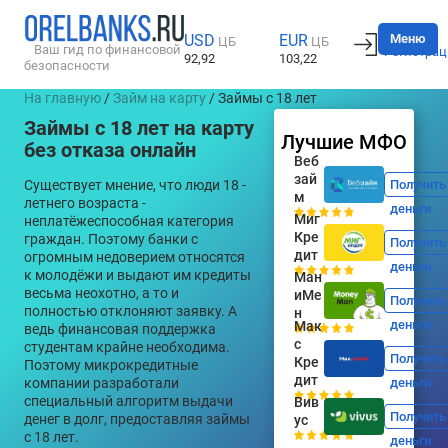
Вход
Меню
USD
EUR
ЦБ
ЦБ
Ваш гид по финансовой
Регистрац
92,92
103,22
безопасности
На главную
/
Займ на карту
/ Займы с 18 лет
Займы с 18 лет на карту
Лучшие МФО
без отказа онлайн
Веб
зай
Существует мнение, что люди 18 -
Получить
м
летнего возраста -
деньги
Миг
неплатёжеспособная категория
Кре
граждан. Поэтому банки с
Получить
дит
огромным недоверием относятся
деньги
к молодёжи и выдают им кредиты
Ман
весьма неохотно, а то и
иМе
Получить
полностью отклоняют заявку. А
н
деньги
Мак
ведь финансовая поддержка
с
студентам крайне необходима.
Получить
Кре
Поэтому микрокредитные
дит
компании разработали
деньги
специальный алгоритм выдачи
Вив
Получить
денег в долг, предоставляя займы
ус
с 18 лет.
деньги