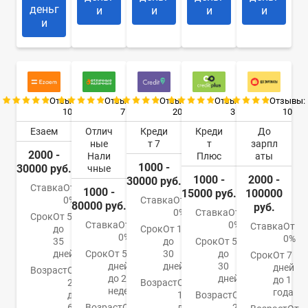
деньг
и
и
и
и
и
Отзывы:
Отзывы:
Отзывы:
Отзывы:
Отзывы:
10
7
20
3
10
Езаем
Отлич
Креди
Креди
До
ные
т 7
т
зарпл
2000 -
Нали
Плюс
аты
1000 -
30000 руб.
чные
1000 -
2000 -
30000 руб.
Ставка
От
1000 -
15000 руб.
100000
0%
Ставка
От
80000 руб.
руб.
0%
Ставка
От
Срок
От 5
Ставка
От
0%
Ставка
От
до
Срок
От 1
0%
0%
35
до
Срок
От 5
дней
Срок
От 5
30
до
Срок
От 7
дней
дней
30
дней
Возраст
От
до 24
дней
до 1
20
Возраст
От
недель
года
до
18
Возраст
От
65
Возраст
От
лет
22