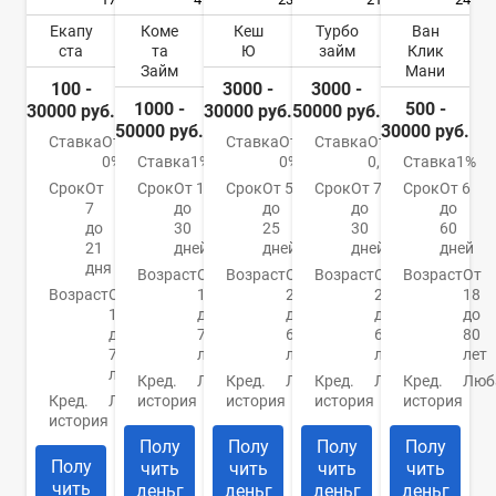
Екапу
Коме
Кеш
Турбо
Ван
ста
та
Ю
займ
Клик
Займ
Мани
100 -
3000 -
3000 -
1000 -
500 -
30000 руб.
30000 руб.
50000 руб.
50000 руб.
30000 руб.
Ставка
От
Ставка
От
Ставка
От
0%
Ставка
1%
0%
0,5%
Ставка
1%
Срок
От
Срок
От 1
Срок
От 5
Срок
От 7
Срок
От 6
7
до
до
до
до
до
30
25
30
60
21
дней
дней
дней
дней
дня
Возраст
От
Возраст
От
Возраст
От
Возраст
От
Возраст
От
18
21
21
18
18
до
до
до
до
до
70
65
65
80
70
лет
лет
лет
лет
лет
Кред.
Любая
Кред.
Любая
Кред.
Любая
Кред.
Люб
Кред.
Любая
история
история
история
история
история
Полу
Полу
Полу
Полу
Полу
чить
чить
чить
чить
чить
деньг
деньг
деньг
деньг