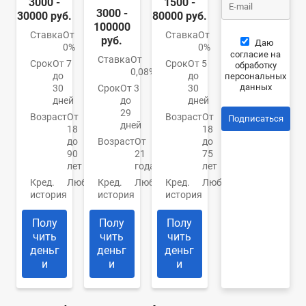
3000 -
1500 -
3000 -
30000 руб.
80000 руб.
100000
Ставка
От
Ставка
От
руб.
Даю
0%
0%
согласие на
Ставка
От
Срок
От 7
Срок
От 5
обработку
0,08%
до
до
персональных
данных
30
Срок
От 3
30
дней
до
дней
29
Возраст
От
Возраст
От
Подписаться
дней
18
18
до
Возраст
От
до
90
21
75
лет
года
лет
Кред.
Любая
Кред.
Любая
Кред.
Любая
история
история
история
Полу
Полу
Полу
чить
чить
чить
деньг
деньг
деньг
и
и
и