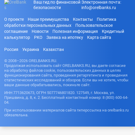
рублей
Билайн
Ваш гид по финансовой
Электронная почта:
дают
На новый
займ
безопасности
С
info@orelbanks.ru
кредит
год
70000
просрочка
рублей
Через
Узнать
Автоматиче
ми
Золотую
О проекте
Наши преимущества
Контакты
Политика
банк по
ские
80000
Корону
Под залог
номеру
обработки персональных данных
Пользовательское
займы
рублей
недвижимо
карты
На карту
соглашение
Новости
Полезная информация
Кредитный
На покупку
100000
сти
Газпромба
калькулятор
РКО
Заявка на ипотеку
Карта сайта
Как взять
квартиры
рублей
нк
Под залог
кредит
Микрозайм
150000
авто
если не
На карту
Россия
Украина
Казахстан
ы без
рублей
работаешь
Совкомбан
отказа без
ка
200000
Как взять
проверки
© 2008–2026 ORELBANKS.RU.
рублей
кредит на
Продолжая использовать сайт ORELBANKS.RU, вы даете согласие
На
чужой
на обработку файлов cookie, пользовательских данных в целях
электронн
паспорт
функционирования сайта, проведения ретаргетинга и проведения
ый
статистических исследований и обзоров. Если вы не хотите, чтобы
кошелек
Как узнать
ваши данные обрабатывались, покиньте сайт.
задолженн
Через
ость по
ИНН 7713620673, ОГРН 5077746801820. 127549, г. Москва, ул.
Госуслуги
кредиту
Пришвина, д. 8, к. 2. Бесплатный контактный номер: 8 (800) 600-64-
На карту
04.
Как
Россельхоз
оформить
При использовании материалов сайта гиперссылка на orelbanks.ru
банка
кредитную
обязательна.
На карту
карту без
Ренессанс
работы
банк
Какую