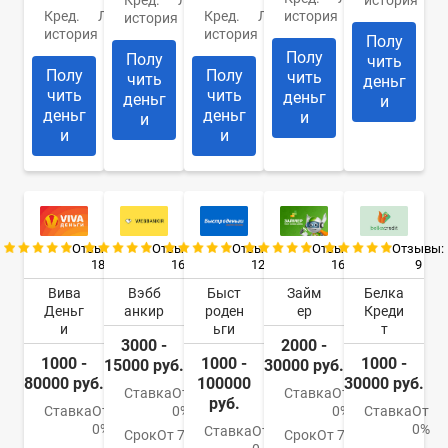
Кред.
Любая
Кред.
Любая
история
история
история
история
Полу
Полу
Полу
чить
Полу
Полу
чить
чить
деньг
чить
чить
деньг
деньг
и
деньг
деньг
и
и
и
и
Отзывы:
Отзывы:
Отзывы:
Отзывы:
Отзывы:
18
16
12
16
9
Вива
Вэбб
Быст
Займ
Белка
Деньг
анкир
роден
ер
Креди
и
ьги
т
3000 -
2000 -
1000 -
1000 -
1000 -
15000 руб.
30000 руб.
80000 руб.
100000
30000 руб.
Ставка
От
Ставка
От
руб.
Ставка
От
0%
0%
Ставка
От
0%
0%
Ставка
От
Срок
От 7
Срок
От 7