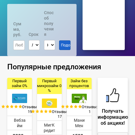
Спос
об
полу
Сум
чени
ма,
Срок
я
руб.
Популярные предложения
Первый
Первый
Займ без
займ 0%
микрозайм 0
процентов
%
Отзывы:
Отзывы:
Получать
19
Отзывы:
1
информацию
17
Вебза
Мани
об акциях!
МигК
йм
Мен
редит