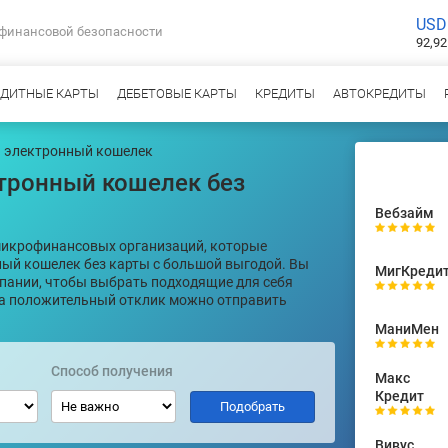
USD
 финансовой безопасности
92,92
ЕДИТНЫЕ КАРТЫ
ДЕБЕТОВЫЕ КАРТЫ
КРЕДИТЫ
АВТОКРЕДИТЫ
а электронный кошелек
тронный кошелек без
Вебзайм
микрофинансовых организаций, которые
ный кошелек без карты с большой выгодой. Вы
МигКреди
пании, чтобы выбрать подходящие для себя
а положительный отклик можно отправить
МаниМен
Способ получения
Макс
Кредит
Вивус