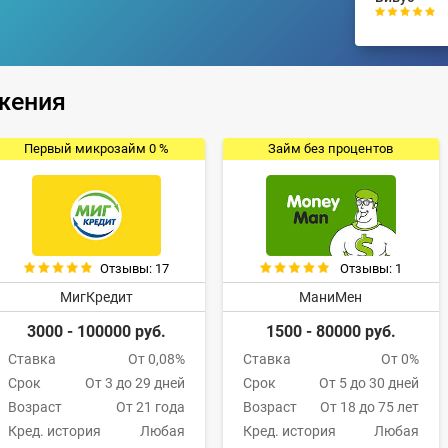
жения
Первый микрозайм 0 %
Займ без процентов
Отзывы: 17
Отзывы: 1
МигКредит
МаниМен
3000 - 100000 руб.
1500 - 80000 руб.
Ставка
От 0,08%
Ставка
От 0%
Срок
От 3 до 29 дней
Срок
От 5 до 30 дней
Возраст
От 21 года
Возраст
От 18 до 75 лет
Кред. история
Любая
Кред. история
Любая