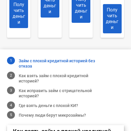
Полу
чить
деньг
Полу
чить
деньг
и
чить
деньг
и
деньг
и
и
Займ с плохой кредитной историей без
отказа
Как взять займ с плохой кредитной
историей?
Как исправить займ с отрицательной
историей?
Где взять деньги с плохой КИ?
Почему люди берут микрозаймы?