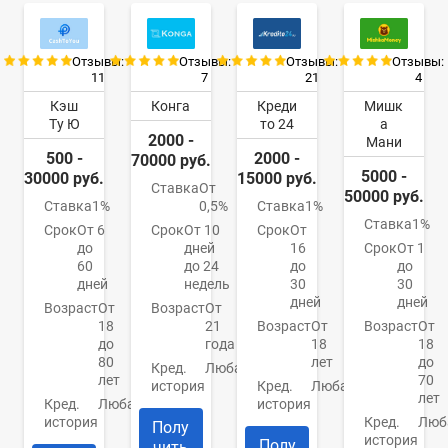
Отзывы:
Отзывы:
Отзывы:
Отзывы:
11
7
21
4
Кэш
Конга
Креди
Мишк
Ту Ю
то 24
а
2000 -
Мани
500 -
2000 -
70000 руб.
5000 -
30000 руб.
15000 руб.
Ставка
От
50000 руб.
Ставка
1%
0,5%
Ставка
1%
Ставка
1%
Срок
От 6
Срок
От 10
Срок
От
до
дней
16
Срок
От 1
60
до 24
до
до
дней
недель
30
30
дней
дней
Возраст
От
Возраст
От
18
21
Возраст
От
Возраст
От
до
года
18
18
80
лет
до
Кред.
Любая
лет
70
история
Кред.
Любая
лет
Кред.
Любая
история
история
Кред.
Люб
Полу
история
Полу
чить