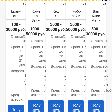
Отзывы:
Отзывы:
Отзывы:
Отзывы:
Отзывы:
17
4
23
21
24
Екапу
Коме
Кеш
Турбо
Ван
ста
та
Ю
займ
Клик
Займ
Мани
100 -
3000 -
3000 -
1000 -
500 -
30000 руб.
30000 руб.
50000 руб.
50000 руб.
30000 руб.
Ставка
От
Ставка
От
Ставка
От
0%
Ставка
1%
0%
0,5%
Ставка
1%
Срок
От
Срок
От 1
Срок
От 5
Срок
От 7
Срок
От 6
7
до
до
до
до
до
30
25
30
60
21
дней
дней
дней
дней
дня
Возраст
От
Возраст
От
Возраст
От
Возраст
От
Возраст
От
18
21
21
18
18
до
до
до
до
до
70
65
65
80
70
лет
лет
лет
лет
лет
Кред.
Любая
Кред.
Любая
Кред.
Любая
Кред.
Люб
Кред.
Любая
история
история
история
история
история
Полу
Полу
Полу
Полу
Полу
чить
чить
чить
чить