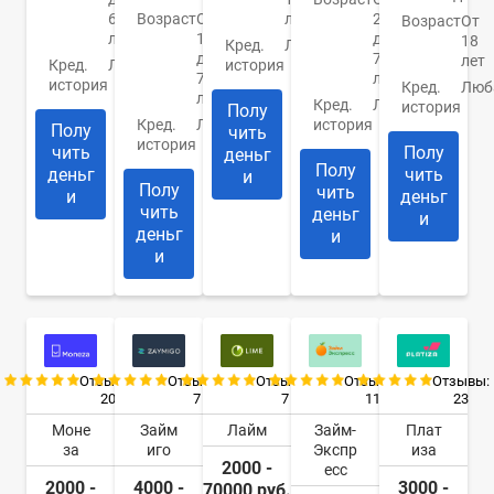
65
Возраст
От
лет
22
Возраст
От
лет
18
до
18
Кред.
Любая
до
70
лет
Кред.
Любая
история
70
лет
история
Кред.
Люб
лет
Кред.
Любая
история
Полу
Кред.
Любая
история
Полу
чить
история
чить
Полу
деньг
Полу
деньг
чить
и
Полу
чить
и
деньг
чить
деньг
и
деньг
и
и
Отзывы:
Отзывы:
Отзывы:
Отзывы:
Отзывы:
20
7
7
11
23
Моне
Займ
Лайм
Займ-
Плат
за
иго
Экспр
иза
2000 -
есс
2000 -
4000 -
3000 -
70000 руб.