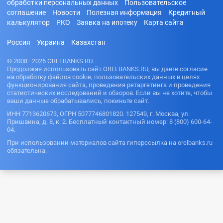
Под залог
номеру
обработки персональных данных
Пользовательское
займы
рублей
недвижимо
карты
На карту
соглашение
Новости
Полезная информация
Кредитный
На покупку
100000
сти
Газпромба
калькулятор
РКО
Заявка на ипотеку
Карта сайта
Как взять
квартиры
рублей
нк
Под залог
кредит
Микрозайм
150000
авто
если не
На карту
Россия
Украина
Казахстан
ы без
рублей
работаешь
Совкомбан
отказа без
ка
200000
Как взять
проверки
© 2008–2026 ORELBANKS.RU.
рублей
кредит на
Продолжая использовать сайт ORELBANKS.RU, вы даете согласие
На
чужой
на обработку файлов cookie, пользовательских данных в целях
электронн
паспорт
функционирования сайта, проведения ретаргетинга и проведения
ый
статистических исследований и обзоров. Если вы не хотите, чтобы
кошелек
Как узнать
ваши данные обрабатывались, покиньте сайт.
задолженн
Через
ость по
ИНН 7713620673, ОГРН 5077746801820. 127549, г. Москва, ул.
Госуслуги
кредиту
Пришвина, д. 8, к. 2. Бесплатный контактный номер: 8 (800) 600-64-
На карту
04.
Как
Россельхоз
оформить
При использовании материалов сайта гиперссылка на orelbanks.ru
банка
кредитную
обязательна.
На карту
карту без
Ренессанс
работы
банк
Какую
На карту
кредитную
Росбанк
карту
выбрать
На карту
Русский
Кредит с 14
стандарт
лет