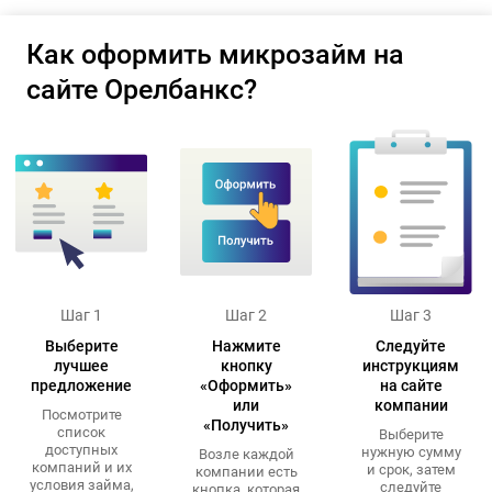
Как оформить микрозайм на
сайте Орелбанкс?
Шаг 1
Шаг 2
Шаг 3
Выберите
Нажмите
Следуйте
лучшее
кнопку
инструкциям
предложение
«Оформить»
на сайте
или
компании
Посмотрите
«Получить»
список
Выберите
доступных
нужную сумму
Возле каждой
компаний и их
и срок, затем
компании есть
условия займа,
следуйте
кнопка, которая