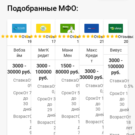
Подобранные МФО:
Отзывы:
Отзывы:
Отзывы:
Отзывы:
Отзывы:
19
17
1
21
20
Вебза
МигК
Мани
Макс
Вивус
йм
редит
Мен
Креди
3000 -
т
3000 -
3000 -
1500 -
100000
3000 -
30000 руб.
100000
80000 руб.
руб.
30000 руб.
руб.
Ставка
От
Ставка
От
Ставка
От
0%
0%
Ставка
От
Ставка
От
0.5%
0,9%
0,08%
Срок
От 7
Срок
От 5
Срок
От 1
до
до
Срок
От 1
Срок
От 3
до
30
30
до
до
30
дней
дней
30
29
дней
дней
дней
Возраст
От
Возраст
От
Возраст
От
18
18
Возраст
От
Возраст
От
18
до
до
18
21
лет
90
75
лет
года
Кред.
Люб