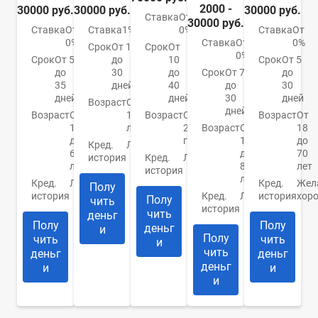
2000 -
30000 руб.
30000 руб.
30000 руб.
Ставка
От
30000 руб.
Ставка
От
Ставка
1%
0%
Ставка
От
0%
Ставка
От
0%
Срок
От 1
Срок
От
0%
Срок
От 5
до
10
Срок
От 5
до
30
до
Срок
От 7
до
35
дней
40
до
30
дней
дней
30
дней
Возраст
От
дней
Возраст
От
18
Возраст
От
Возраст
От
18
лет
21
Возраст
От
18
до
года
18
до
Кред.
Любая
65
до
70
история
Кред.
Любая
лет
80
лет
история
лет
Кред.
Любая
Кред.
Жел
Полу
история
Кред.
Любая
история
хор
Полу
чить
история
чить
деньг
Полу
Полу
деньг
и
Полу
чить
чить
и
чить
деньг
деньг
деньг
и
и
и