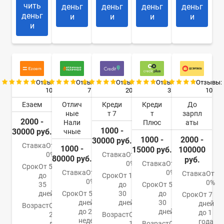
чить
деньг
деньг
деньг
деньг
деньг
и
и
и
и
и
Отзывы:
Отзывы:
Отзывы:
Отзывы:
Отзывы:
10
7
20
3
10
Езаем
Отлич
Креди
Креди
До
ные
т 7
т
зарпл
2000 -
Нали
Плюс
аты
1000 -
30000 руб.
чные
1000 -
2000 -
30000 руб.
Ставка
От
1000 -
15000 руб.
100000
0%
Ставка
От
80000 руб.
руб.
0%
Ставка
От
Срок
От 5
Ставка
От
0%
Ставка
От
до
Срок
От 1
0%
0%
35
до
Срок
От 5
дней
Срок
От 5
30
до
Срок
От 7
дней
дней
30
дней
Возраст
От
до 24
дней
до 1
20
Возраст
От
недель
года
до
18
Возраст
От