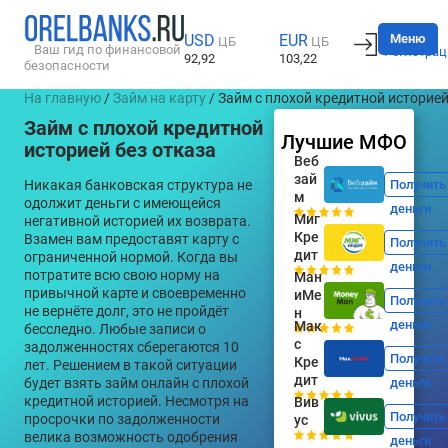
Вход
Меню
USD
EUR
ЦБ
ЦБ
Ваш гид по финансовой
Регистрац
92,92
103,22
безопасности
На главную
/
Займ на карту
/ Займ с плохой кредитной историе
Займ с плохой кредитной
Лучшие МФО
историей без отказа
Веб
зай
Никакая банковская структура не
Получить
м
одолжит деньги с имеющейся
деньги
Миг
негативной историей их возврата.
Кре
Взамен вам предоставят карту с
Получить
дит
ограниченной нормой. Когда вы
деньги
потратите всю свою норму на
Ман
привычной карте и своевременно
иМе
Получить
не вернёте долг, это не пройдёт
н
деньги
Мак
бесследно. Любые записи о
с
задолженностях сберегаются 10
Получить
Кре
лет. Решением в такой ситуации
дит
будет взять займ онлайн с плохой
деньги
кредитной историей. Несмотря на
Вив
Получить
просрочки по задолженности
ус
велика возможность одобрения
деньги