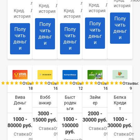
лет
лет
Кред.
Любая
Кред.
Любая
история
Кред.
Любая
Кред.
Любая
история
история
история
история
Полу
Полу
Полу
чить
Полу
Полу
чить
чить
деньг
чить
чить
деньг
деньг
и
деньг
деньг
и
и
и
и
Отзывы:
Отзывы:
Отзывы:
Отзывы:
Отзывы:
18
16
12
16
9
Вива
Вэбб
Быст
Займ
Белка
Деньг
анкир
роден
ер
Креди
и
ьги
т
3000 -
2000 -
1000 -
1000 -
1000 -
15000 руб.
30000 руб.
80000 руб.
100000
30000 руб.
Ставка
От
Ставка
От
руб.
Ставка
От
0%
0%
Ставка
От
0%
0%