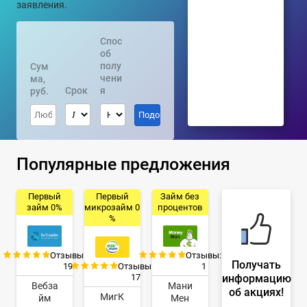
заявления.
Спос
об
полу
Сум
чени
ма,
Срок
я
руб.
Популярные предложения
Первый
Первый
Займ без
займ 0%
микрозайм 0
процентов
%
Отзывы:
Отзывы:
Получать
19
Отзывы:
1
информацию
17
Вебза
Мани
об акциях!
МигК
йм
Мен