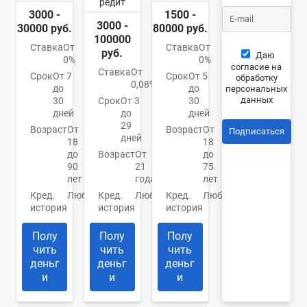
редит
3000 -
1500 -
3000 -
30000 руб.
80000 руб.
100000
Ставка
От
Ставка
От
руб.
Даю
0%
0%
согласие на
Ставка
От
Срок
От 7
Срок
От 5
обработку
0,08%
до
до
персональных
данных
30
Срок
От 3
30
дней
до
дней
29
Возраст
От
Возраст
От
Подписаться
дней
18
18
до
Возраст
От
до
90
21
75
лет
года
лет
Кред.
Любая
Кред.
Любая
Кред.
Любая
история
история
история
Полу
Полу
Полу
чить
чить
чить
деньг
деньг
деньг
и
и
и