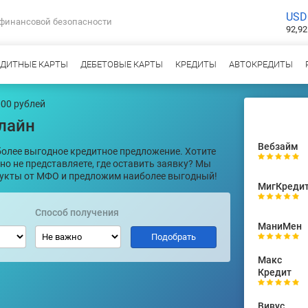
USD
 финансовой безопасности
92,92
ЕДИТНЫЕ КАРТЫ
ДЕБЕТОВЫЕ КАРТЫ
КРЕДИТЫ
АВТОКРЕДИТЫ
000 рублей
лайн
Вебзайм
олее выгодное кредитное предложение. Хотите
 но не представляете, где оставить заявку? Мы
дукты от МФО и предложим наиболее выгодный!
МигКреди
Способ получения
МаниМен
Макс
Кредит
Вивус