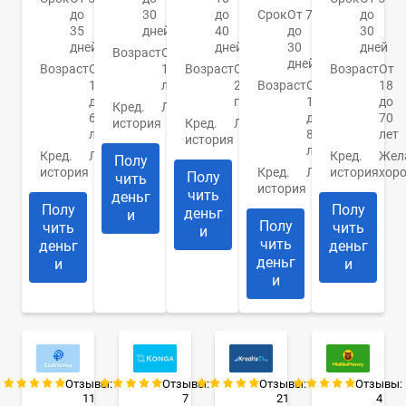
до
30
до
Срок
От 7
до
35
дней
40
до
30
дней
дней
30
дней
Возраст
От
дней
Возраст
От
18
Возраст
От
Возраст
От
18
лет
21
Возраст
От
18
до
года
18
до
Кред.
Любая
65
до
70
история
Кред.
Любая
лет
80
лет
история
лет
Кред.
Любая
Кред.
Жел
Полу
история
Кред.
Любая
история
хор
Полу
чить
история
чить
деньг
Полу
Полу
деньг
и
Полу
чить
чить
и
чить
деньг
деньг
деньг
и
и
и
Отзывы:
Отзывы:
Отзывы:
Отзывы:
11
7
21
4