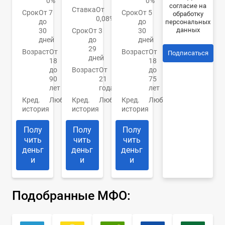
0%
0%
согласие на
Ставка
От
Срок
От 7
Срок
От 5
обработку
0,08%
до
до
персональных
данных
30
Срок
От 3
30
дней
до
дней
29
Возраст
От
Возраст
От
Подписаться
дней
18
18
до
Возраст
От
до
90
21
75
лет
года
лет
Кред.
Любая
Кред.
Любая
Кред.
Любая
история
история
история
Полу
Полу
Полу
чить
чить
чить
деньг
деньг
деньг
и
и
и
Подобранные МФО: