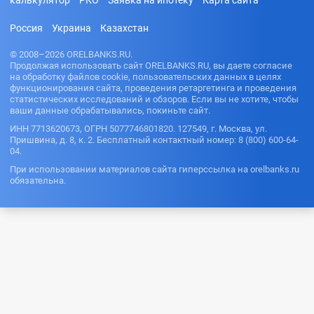
Как взять
квартиры
рублей
нк
Под залог
кредит
Микрозайм
150000
авто
если не
На карту
Россия
Украина
Казахстан
ы без
рублей
работаешь
Совкомбан
отказа без
ка
200000
Как взять
проверки
© 2008–2026 ORELBANKS.RU.
рублей
кредит на
Продолжая использовать сайт ORELBANKS.RU, вы даете согласие
На
чужой
на обработку файлов cookie, пользовательских данных в целях
электронн
паспорт
функционирования сайта, проведения ретаргетинга и проведения
ый
статистических исследований и обзоров. Если вы не хотите, чтобы
кошелек
Как узнать
ваши данные обрабатывались, покиньте сайт.
задолженн
Через
ость по
ИНН 7713620673, ОГРН 5077746801820. 127549, г. Москва, ул.
Госуслуги
кредиту
Пришвина, д. 8, к. 2. Бесплатный контактный номер: 8 (800) 600-64-
На карту
04.
Как
Россельхоз
оформить
При использовании материалов сайта гиперссылка на orelbanks.ru
банка
кредитную
обязательна.
На карту
карту без
Ренессанс
работы
банк
Какую
На карту
кредитную
Росбанк
карту
выбрать
На карту
Русский
Кредит с 14
стандарт
лет
На карту
Проверить
Хоум
баланс