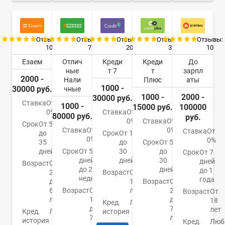
Отзывы:
Отзывы:
Отзывы:
Отзывы:
Отзывы:
10
7
20
3
10
Езаем
Отлич
Креди
Креди
До
ные
т 7
т
зарпл
2000 -
Нали
Плюс
аты
1000 -
30000 руб.
чные
1000 -
2000 -
30000 руб.
Ставка
От
1000 -
15000 руб.
100000
0%
Ставка
От
80000 руб.
руб.
0%
Ставка
От
Срок
От 5
Ставка
От
0%
Ставка
От
до
Срок
От 1
0%
0%
35
до
Срок
От 5
дней
Срок
От 5
30
до
Срок
От 7
дней
дней
30
дней
Возраст
От
до 24
дней
до 1
20
Возраст
От
недель
года
до
18
Возраст
От
65
Возраст
От
лет
22
Возраст
От
лет
18
до
18
Кред.
Любая
до
70
лет
Кред.
Любая
история
70
лет
история
Кред.
Люб