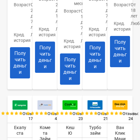
месяцев
Возраст
От
20
18
Возраст
От
21
до
до
18
Возраст
От
до
100
75
лет
18
70
лет
лет
до
Кред.
Люб
лет
75
Кред.
Любая
Кред.
Любая
история
лет
Кред.
Любая
история
история
история
Кред.
Любая
Полу
история
Полу
Полу
чить
Полу
чить
чить
деньг
чить
Полу
деньг
деньг
и
деньг
чить
и
и
и
деньг
и
Отзывы:
Отзывы:
Отзывы:
Отзывы:
Отзывы:
17
4
23
21
24
Екапу
Коме
Кеш
Турбо
Ван
ста
та
Ю
займ
Клик
Займ
Мани