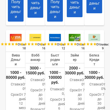
Полу
Полу
чить
чить
деньг
чить
чить
деньг
деньг
и
деньг
деньг
и
и
и
и
Отзывы:
Отзывы:
Отзывы:
Отзывы:
Отзывы:
18
16
12
16
9
Вива
Вэбб
Быст
Займ
Белка
Деньг
анкир
роден
ер
Креди
и
ьги
т
3000 -
2000 -
1000 -
1000 -
1000 -
15000 руб.
30000 руб.
80000 руб.
100000
30000 руб.
Ставка
От
Ставка
От
руб.
Ставка
От
0%
0%
Ставка
От
0%
0%
Ставка
От
Срок
От 7
Срок
От 7
0,85%
Срок
От 7
до
до
Срок
От 7
дней до
30
30
до
Срок
От 3
12
дней
дней
30
дней до
месяцев
дней
6
Возраст
От
Возраст
От