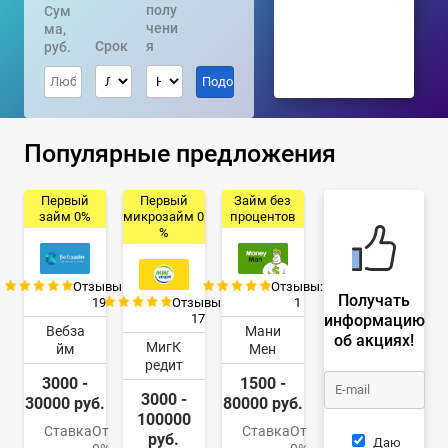
полу
Сум
чени
ма,
Срок
я
руб.
Популярные предложения
Первый
Первый
Займ без
займ 0%
микрозайм 0
процентов
%
Отзывы:
Отзывы:
Получать
19
Отзывы:
1
информацию
17
Вебза
Мани
об акциях!
МигК
йм
Мен
редит
3000 -
1500 -
3000 -
30000 руб.
80000 руб.
100000
Ставка
От
Ставка
От
руб.
Даю