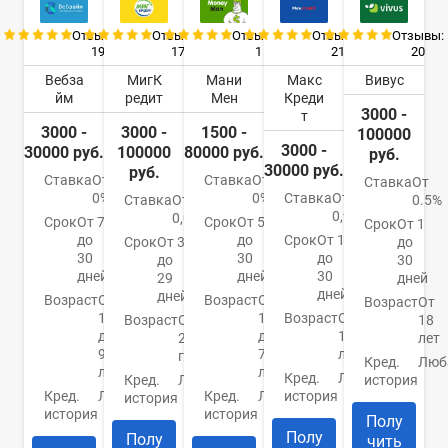
Отзывы:
Отзывы:
Отзывы:
Отзывы:
Отзывы:
19
17
1
21
20
Вебза
МигК
Мани
Макс
Вивус
йм
редит
Мен
Креди
3000 -
т
3000 -
3000 -
1500 -
100000
3000 -
30000 руб.
100000
80000 руб.
руб.
30000 руб.
руб.
Ставка
От
Ставка
От
Ставка
От
0%
0%
Ставка
От
Ставка
От
0.5%
0,9%
0,08%
Срок
От 7
Срок
От 5
Срок
От 1
до
до
Срок
От 1
Срок
От 3
до
30
30
до
до
30
дней
дней
30
29
дней
дней
дней
Возраст
От
Возраст
От
Возраст
От
18
18
Возраст
От
Возраст
От
18
до
до
18
21
лет
90
75
лет
года
Кред.
Люб
лет
лет
Кред.
Любая
Кред.
Любая
история
Кред.
Любая
Кред.
Любая
история
история
история
история
Полу
Полу
Полу
чить