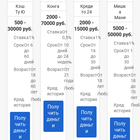
Кэш
Конга
Креди
Мишк
Ту Ю
то 24
а
2000 -
Мани
500 -
2000 -
70000 руб.
5000 -
30000 руб.
15000 руб.
Ставка
От
50000 руб.
Ставка
1%
0,5%
Ставка
1%
Ставка
1%
Срок
От 6
Срок
От 10
Срок
От
до
дней
16
Срок
От 1
60
до 24
до
до
дней
недель
30
30
дней
дней
Возраст
От
Возраст
От
18
21
Возраст
От
Возраст
От
до
года
18
18
80
лет
до
Кред.
Любая
лет
70
история
Кред.
Любая
лет
Кред.
Любая
история
история
Кред.
Люб
Полу
история
Полу
чить
Полу
чить
деньг
Полу
чить
деньг
и
чить
деньг
и
деньг
и