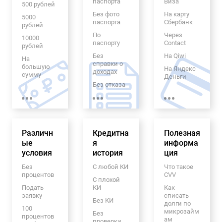
паспорта
Виза
месяцев
500 рублей
Для
Без фото
На карту
На 4
5000
граждан
паспорта
Сбербанк
месяца
рублей
Таджикист
ана
По
Через
На 2
10000
паспорту
Contact
месяца
рублей
Для
иностранн
Без
На Qiwi
На
ых граждан
справки о
большую
На Яндекс
доходах
сумму
Безработн
Деньги
ым
Без отказа
100 рублей
Займ на
Должника
С
карту
200 рублей
м
временной
Система
300 рублей
регистраци
От частного
Юнистрим
ей
лица
2000
На кукурузу
Различн
Кредитна
Полезная
рублей
Под залог
ые
ПТС
я
информа
На карту
3000
условия
история
Маэстро
ция
рублей
Без
электронно
На карту
Без
С любой КИ
Что такое
4000
й почты
Мир
процентов
CVV
рублей
С плохой
С
Смс займ
Подать
КИ
Как
6000
просрочка
заявку
списать
рублей
На
ми
Без КИ
долги по
банковский
100
7000
микрозайм
Без
Без
счет
процентов
рублей
ам
прописки
проверки