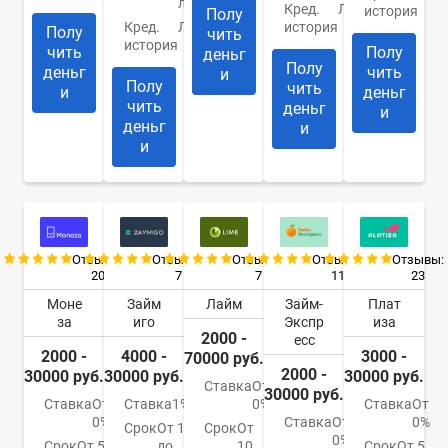
лет
Кред.
Любая
история
Полу
Кред.
Любая
история
Полу
чить
история
чить
Полу
деньг
Полу
деньг
чить
и
Полу
чить
и
деньг
чить
деньг
и
деньг
и
и
Отзывы:
Отзывы:
Отзывы:
Отзывы:
Отзывы:
20
7
7
11
23
Моне
Займ
Лайм
Займ-
Плат
за
иго
Экспр
иза
2000 -
есс
2000 -
4000 -
3000 -
70000 руб.
2000 -
30000 руб.
30000 руб.
30000 руб.
Ставка
От
30000 руб.
Ставка
От
Ставка
1%
0%
Ставка
От
0%
Ставка
От
0%
Срок
От 1
Срок
От
0%
Срок
От 5
до
10
Срок
От 5