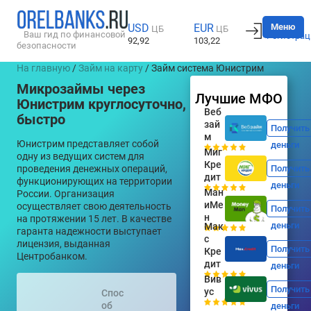
Вход
Меню
USD
EUR
ЦБ
ЦБ
Ваш гид по финансовой
Регистрац
92,92
103,22
безопасности
На главную
/
Займ на карту
/ Займ система Юнистрим
Микрозаймы через
Лучшие МФО
Юнистрим круглосуточно,
Веб
быстро
зай
Получить
м
Юнистрим представляет собой
деньги
Миг
одну из ведущих систем для
Кре
проведения денежных операций,
Получить
дит
функционирующих на территории
деньги
Ман
России. Организация
иМе
осуществляет свою деятельность
Получить
н
на протяжении 15 лет. В качестве
деньги
Мак
гаранта надежности выступает
с
лицензия, выданная
Получить
Кре
Центробанком.
дит
деньги
Вив
Получить
ус
Спос
об
деньги