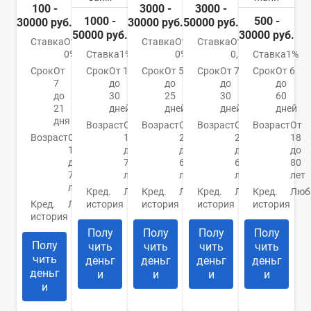
100 -
3000 -
3000 -
1000 -
500 -
30000 руб.
30000 руб.
50000 руб.
50000 руб.
30000 руб.
Ставка
От
Ставка
От
Ставка
От
0%
Ставка
1%
0%
0,5%
Ставка
1%
Срок
От
Срок
От 1
Срок
От 5
Срок
От 7
Срок
От 6
7
до
до
до
до
до
30
25
30
60
21
дней
дней
дней
дней
дня
Возраст
От
Возраст
От
Возраст
От
Возраст
От
Возраст
От
18
21
21
18
18
до
до
до
до
до
70
65
65
80
70
лет
лет
лет
лет
лет
Кред.
Любая
Кред.
Любая
Кред.
Любая
Кред.
Люб
Кред.
Любая
история
история
история
история
история
Полу
Полу
Полу
Полу
Полу
чить
чить
чить
чить
чить
деньг
деньг
деньг
деньг
деньг
и
и
и
и
и