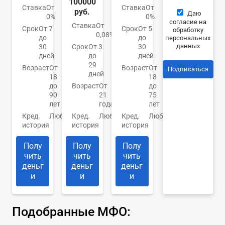
100000
Ставка
От
Ставка
От
руб.
Даю
0%
0%
согласие на
Ставка
От
Срок
От 7
Срок
От 5
обработку
0,08%
до
до
персональных
данных
30
Срок
От 3
30
дней
до
дней
29
Возраст
От
Возраст
От
Подписаться
дней
18
18
до
Возраст
От
до
90
21
75
лет
года
лет
Кред.
Любая
Кред.
Любая
Кред.
Любая
история
история
история
Полу
Полу
Полу
чить
чить
чить
деньг
деньг
деньг
и
и
и
Подобранные МФО: