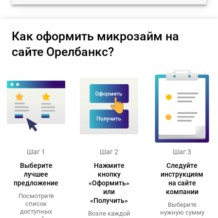
Как оформить микрозайм на
сайте Орелбанкс?
Шаг 1
Шаг 2
Шаг 3
Выберите
Нажмите
Следуйте
лучшее
кнопку
инструкциям
предложение
«Оформить»
на сайте
или
компании
Посмотрите
«Получить»
список
Выберите
доступных
нужную сумму
Возле каждой