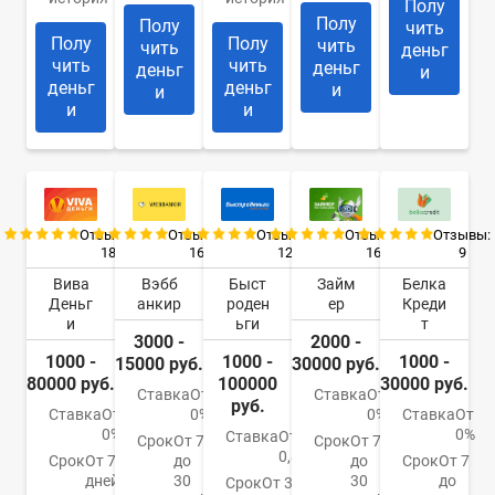
Полу
Полу
Полу
чить
Полу
Полу
чить
чить
деньг
чить
чить
деньг
деньг
и
деньг
деньг
и
и
и
и
Отзывы:
Отзывы:
Отзывы:
Отзывы:
Отзывы:
18
16
12
16
9
Вива
Вэбб
Быст
Займ
Белка
Деньг
анкир
роден
ер
Креди
и
ьги
т
3000 -
2000 -
1000 -
1000 -
1000 -
15000 руб.
30000 руб.
80000 руб.
100000
30000 руб.
Ставка
От
Ставка
От
руб.
Ставка
От
0%
0%
Ставка
От
0%
0%
Ставка
От
Срок
От 7
Срок
От 7
0,85%
Срок
От 7
до
до
Срок
От 7
дней до
30
30
до
Срок
От 3