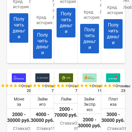
лет
Кред.
Любая
история
70
лет
история
Кред.
Люб
лет
Кред.
Любая
история
Полу
Кред.
Любая
история
Полу
чить
история
чить
Полу
деньг
Полу
деньг
чить
и
Полу
чить
и
деньг
чить
деньг
и
деньг
и
и
Отзывы:
Отзывы:
Отзывы:
Отзывы:
Отзывы:
20
7
7
11
23
Моне
Займ
Лайм
Займ-
Плат
за
иго
Экспр
иза
2000 -
есс
2000 -
4000 -
3000 -
70000 руб.
2000 -
30000 руб.
30000 руб.
30000 руб.
Ставка
От
30000 руб.
Ставка
От
Ставка
1%
0%
Ставка
От