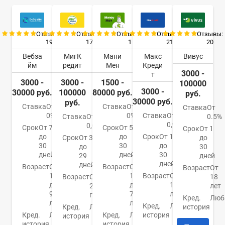
Отзывы:
Отзывы:
Отзывы:
Отзывы:
Отзывы:
19
17
1
21
20
Вебза
МигК
Мани
Макс
Вивус
йм
редит
Мен
Креди
3000 -
т
3000 -
3000 -
1500 -
100000
3000 -
30000 руб.
100000
80000 руб.
руб.
30000 руб.
руб.
Ставка
От
Ставка
От
Ставка
От
0%
0%
Ставка
От
Ставка
От
0.5%
0,9%
0,08%
Срок
От 7
Срок
От 5
Срок
От 1
до
до
Срок
От 1
Срок
От 3
до
30
30
до
до
30
дней
дней
30
29
дней
дней
дней
Возраст
От
Возраст
От
Возраст
От
18
18
Возраст
От
Возраст
От
18
до
до
18
21
лет
90
75
лет
года
Кред.
Люб
лет
лет
Кред.
Любая
Кред.
Любая
история
Кред.
Любая
Кред.
Любая
история
история
история
история