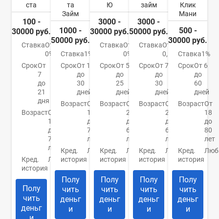
ста
та
Ю
займ
Клик
Займ
Мани
100 -
3000 -
3000 -
1000 -
500 -
30000 руб.
30000 руб.
50000 руб.
50000 руб.
30000 руб.
Ставка
От
Ставка
От
Ставка
От
0%
Ставка
1%
0%
0,5%
Ставка
1%
Срок
От
Срок
От 1
Срок
От 5
Срок
От 7
Срок
От 6
7
до
до
до
до
до
30
25
30
60
21
дней
дней
дней
дней
дня
Возраст
От
Возраст
От
Возраст
От
Возраст
От
Возраст
От
18
21
21
18
18
до
до
до
до
до
70
65
65
80
70
лет
лет
лет
лет
лет
Кред.
Любая
Кред.
Любая
Кред.
Любая
Кред.
Люб
Кред.
Любая
история
история
история
история
история
Полу
Полу
Полу
Полу
Полу
чить
чить
чить
чить
чить
деньг
деньг
деньг
деньг
деньг
и
и
и
и
и