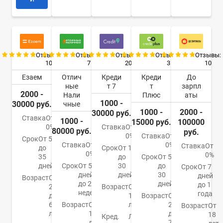
Отзывы:
Отзывы:
Отзывы:
Отзывы:
Отзывы:
10
7
20
3
10
Езаем
Отлич
Креди
Креди
До
ные
т 7
т
зарпл
2000 -
Нали
Плюс
аты
1000 -
30000 руб.
чные
1000 -
2000 -
30000 руб.
Ставка
От
1000 -
15000 руб.
100000
0%
Ставка
От
80000 руб.
руб.
0%
Ставка
От
Срок
От 5
Ставка
От
0%
Ставка
От
до
Срок
От 1
0%
0%
35
до
Срок
От 5
дней
Срок
От 5
30
до
Срок
От 7
дней
дней
30
дней
Возраст
От
до 24
дней
до 1
20
Возраст
От
недель
года
до
18
Возраст
От
65
Возраст
От
лет
22
Возраст
От
лет
18
до
18
Кред.
Любая
до
70