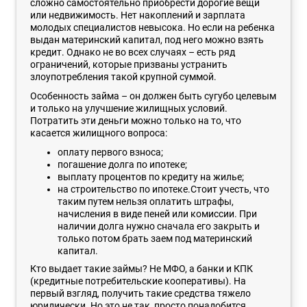
сложно самостоятельно приобрести дорогие вещи
или недвижимость. Нет накоплений и зарплата
молодых специалистов невысока. Но если на ребенка
выдан материнский капитал, под него можно взять
кредит. Однако не во всех случаях – есть ряд
ограничений, которые призваны устранить
злоупотребления такой крупной суммой.
Особенность займа – он должен быть сугубо целевым
и только на улучшение жилищных условий.
Потратить эти деньги можно только на то, что
касается жилищного вопроса:
оплату первого взноса;
погашение долга по ипотеке;
выплату процентов по кредиту на жилье;
на строительство по ипотеке.Стоит учесть, что
таким путем нельзя оплатить штрафы,
начисления в виде пеней или комиссии. При
наличии долга нужно сначала его закрыть и
только потом брать заем под материнский
капитал.
Кто выдает такие займы? Не МФО, а банки и КПК
(кредитные потребительские кооперативы). На
первый взгляд, получить такие средства тяжело
юридически. Но это не так, просто понадобится