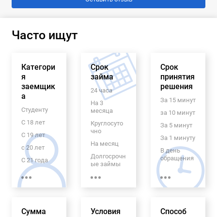
Часто ищут
Категори
Срок
Срок
я
займа
принятия
заемщик
решения
24 часа
а
За 15 минут
На 3
Студенту
месяца
за 10 минут
С 18 лет
Круглосуто
За 5 минут
чно
С 19 лет
За 1 минуту
На месяц
с 20 лет
В день
Долгосрочн
обращения
С 21 года
ые займы
Экспресс
Пенсионер
На 6
займ
ам
месяцев
70 лет
На 5 лет
Гражданам
С
Сумма
Условия
Способ
Узбекистан