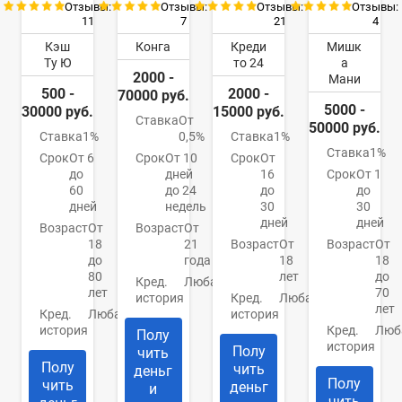
Отзывы:
Отзывы:
Отзывы:
Отзывы:
11
7
21
4
Кэш
Конга
Креди
Мишк
Ту Ю
то 24
а
2000 -
Мани
500 -
2000 -
70000 руб.
5000 -
30000 руб.
15000 руб.
Ставка
От
50000 руб.
Ставка
1%
0,5%
Ставка
1%
Ставка
1%
Срок
От 6
Срок
От 10
Срок
От
до
дней
16
Срок
От 1
60
до 24
до
до
дней
недель
30
30
дней
дней
Возраст
От
Возраст
От
18
21
Возраст
От
Возраст
От
до
года
18
18
80
лет
до
Кред.
Любая
лет
70
история
Кред.
Любая
лет
Кред.
Любая
история
история
Кред.
Люб
Полу
история
Полу
чить
Полу
чить
деньг
Полу
чить
деньг
и
чить