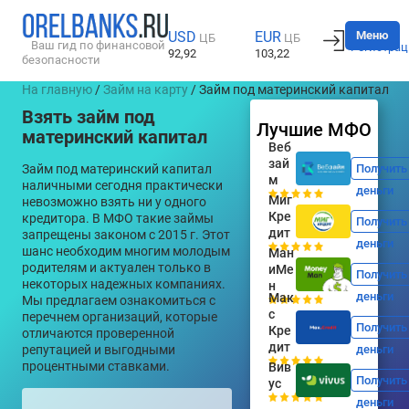
Вход
Меню
USD
EUR
ЦБ
ЦБ
Ваш гид по финансовой
Регистрац
92,92
103,22
безопасности
На главную
/
Займ на карту
/ Займ под материнский капитал
Взять займ под
Лучшие МФО
материнский капитал
Веб
зай
Займ под материнский капитал
Получить
м
наличными сегодня практически
деньги
Миг
невозможно взять ни у одного
Кре
кредитора. В МФО такие займы
Получить
дит
запрещены законом с 2015 г. Этот
деньги
шанс необходим многим молодым
Ман
родителям и актуален только в
иМе
Получить
некоторых надежных компаниях.
н
деньги
Мак
Мы предлагаем ознакомиться с
с
перечнем организаций, которые
Получить
Кре
отличаются проверенной
дит
репутацией и выгодными
деньги
процентными ставками.
Вив
Получить
ус
деньги