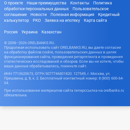
ми
Золотую
О проекте
Наши преимущества
Контакты
Политика
банк по
ские
80000
Корону
Под залог
номеру
обработки персональных данных
Пользовательское
займы
рублей
недвижимо
карты
На карту
соглашение
Новости
Полезная информация
Кредитный
На покупку
100000
сти
Газпромба
калькулятор
РКО
Заявка на ипотеку
Карта сайта
Как взять
квартиры
рублей
нк
Под залог
кредит
Микрозайм
150000
авто
если не
На карту
Россия
Украина
Казахстан
ы без
рублей
работаешь
Совкомбан
отказа без
ка
200000
Как взять
проверки
© 2008–2026 ORELBANKS.RU.
рублей
кредит на
Продолжая использовать сайт ORELBANKS.RU, вы даете согласие
На
чужой
на обработку файлов cookie, пользовательских данных в целях
электронн
паспорт
функционирования сайта, проведения ретаргетинга и проведения
ый
статистических исследований и обзоров. Если вы не хотите, чтобы
кошелек
Как узнать
ваши данные обрабатывались, покиньте сайт.
задолженн
Через
ость по
ИНН 7713620673, ОГРН 5077746801820. 127549, г. Москва, ул.
Госуслуги
кредиту
Пришвина, д. 8, к. 2. Бесплатный контактный номер: 8 (800) 600-64-
На карту
04.
Как
Россельхоз
оформить
При использовании материалов сайта гиперссылка на orelbanks.ru
банка
кредитную
обязательна.
На карту
карту без
Ренессанс
работы
банк
Какую
На карту
кредитную
Росбанк
карту
выбрать
На карту