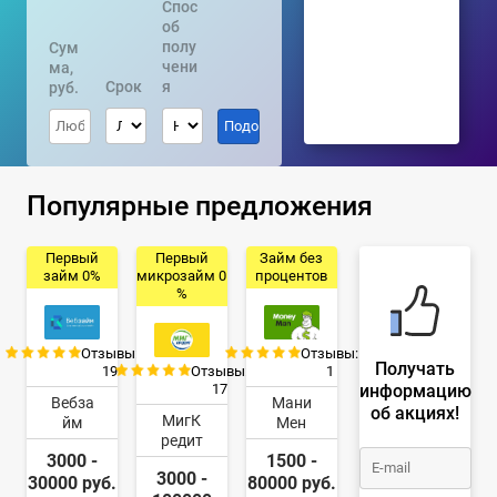
Спос
об
полу
Сум
чени
ма,
Срок
я
руб.
Популярные предложения
Первый
Первый
Займ без
займ 0%
микрозайм 0
процентов
%
Отзывы:
Отзывы:
Получать
19
Отзывы:
1
информацию
17
Вебза
Мани
об акциях!
МигК
йм
Мен
редит
3000 -
1500 -
3000 -
30000 руб.
80000 руб.